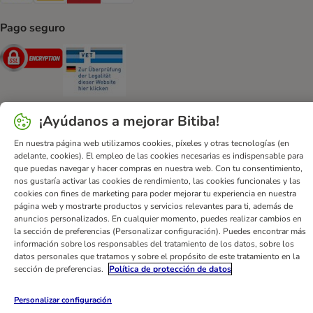
Pago seguro
Security
Security
¡Ayúdanos a mejorar Bitiba!
En nuestra página web utilizamos cookies, píxeles y otras tecnologías (en
Ayuda
Contacto
Impreso
DSA
Protección de datos
adelante, cookies). El empleo de las cookies necesarias es indispensable para
Condiciones comerciales generales
Declaración de accesibilidad
que puedas navegar y hacer compras en nuestra web. Con tu consentimiento,
nos gustaría activar las cookies de rendimiento, las cookies funcionales y las
Newsletter
Gastos de envío y plazos de entrega
cookies con fines de marketing para poder mejorar tu experiencia en nuestra
Formas de pago
Formulario de desistimiento
página web y mostrarte productos y servicios relevantes para ti, además de
anuncios personalizados. En cualquier momento, puedes realizar cambios en
Programa de fidelización
App bitiba
Programa de afiliados
la sección de preferencias (Personalizar configuración). Puedes encontrar más
Gestión de residuos
información sobre los responsables del tratamiento de los datos, sobre los
datos personales que tratamos y sobre el propósito de este tratamiento en la
bitiba GmbH
2026
sección de preferencias.
Política de protección de datos
Personalizar configuración