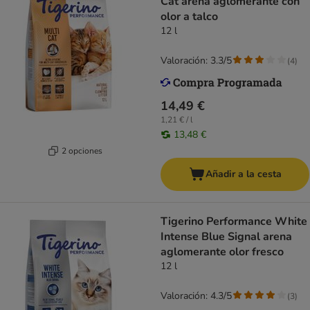
Cat arena aglomerante con
olor a talco
12 l
Valoración: 3.3/5
(
4
)
14,49 €
1,21 € / l
13,48 €
2 opciones
Añadir a la cesta
Tigerino Performance White
Intense Blue Signal arena
aglomerante olor fresco
12 l
Valoración: 4.3/5
(
3
)