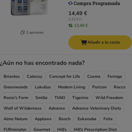
14,49 €
1,21 € / l
13,48 €
2 opciones
Añadir a la cesta
¿Aún no has encontrado nada?
Briantos
Catessy
Concept for Life
Cosma
Feringa
Greenwoods
Lukullus
Modern Living
Purizon
Rocco
Rosie's Farm
Smilla
TIAKI
Tigerino
Wild Freedom
Wolf of Wilderness
Advance
Advance Veterinary Diets
Almo Nature
Applaws
Bosch
Eukanuba
Felix
FURminator
Gourmet
Hill's
Hill's Prescription Diet