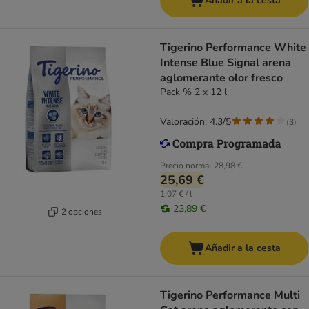
Añadir a la cesta
Tigerino Performance White
Intense Blue Signal arena
aglomerante olor fresco
Pack % 2 x 12 l
Valoración: 4.3/5
(
3
)
Precio normal
28,98 €
25,69 €
1,07 € / l
23,89 €
2 opciones
Añadir a la cesta
Tigerino Performance Multi