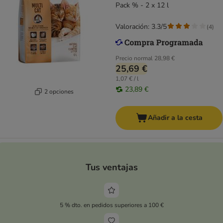
Pack % - 2 x 12 l
Valoración: 3.3/5
(
4
)
Precio normal
28,98 €
25,69 €
1,07 € / l
23,89 €
2 opciones
Añadir a la cesta
Tus ventajas
5 % dto. en pedidos superiores a 100 €