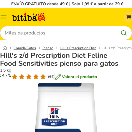
ENVÍO GRATUITO desde 49 € | Solo 1,99 € a partir de 29 €
Menú
Buscar
Comida Gatos
Pienso
Hill's Prescription Diet
Hill's z/d Prescrip
Hill's z/d Prescription Diet Feline
Food Sensitivities pienso para gatos
1,5 kg
: 4.7/5
Valora el producto
(
64
)