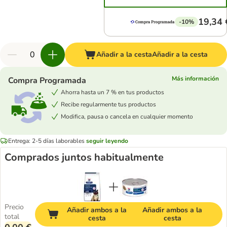
19,34 
-10%
Añadir a la cesta
Añadir a la cesta
Más información
Compra Programada
Ahorra hasta un 7 % en tus productos
Recibe regularmente tus productos
Modifica, pausa o cancela en cualquier momento
Entrega: 2-5 días laborables
seguir leyendo
Comprados juntos habitualmente
Precio
Añadir ambos a la
Añadir ambos a la
total
cesta
cesta