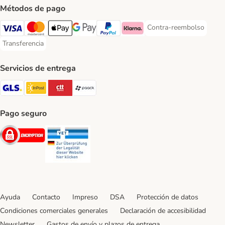
Métodos de pago
Contra-reembolso
Contra-reembolso Paym
Visa Payment Method
Mastercard Payment Method
Apple Pay Payment Method
Google Pay Payment Method
PayPal Payment Method
Klarna Payment Method
Transferencia
Transferencia Payment Method
Servicios de entrega
GLS Shipping Method
InPost Shipping Method
CTTExpress Shipping Method
paack Shipping Method
Pago seguro
Security
Security
Ayuda
Contacto
Impreso
DSA
Protección de datos
Condiciones comerciales generales
Declaración de accesibilidad
Newsletter
Gastos de envío y plazos de entrega