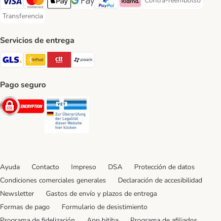
Contra-reembolso
Contra-reembolso Paym
Visa Payment Method
Mastercard Payment Method
Apple Pay Payment Method
Google Pay Payment Method
PayPal Payment Method
Klarna Payment Method
Transferencia
Transferencia Payment Method
Servicios de entrega
GLS Shipping Method
InPost Shipping Method
CTTExpress Shipping Method
paack Shipping Method
Pago seguro
Security
Security
Ayuda
Contacto
Impreso
DSA
Protección de datos
Condiciones comerciales generales
Declaración de accesibilidad
Newsletter
Gastos de envío y plazos de entrega
Formas de pago
Formulario de desistimiento
Programa de fidelización
App bitiba
Programa de afiliados