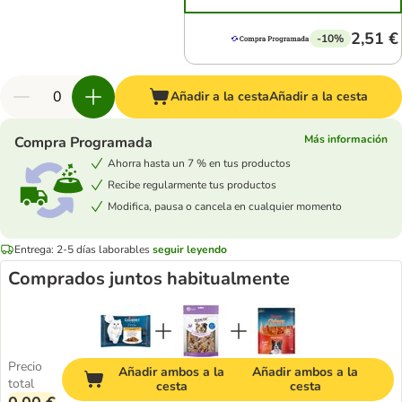
2,51 €
-10%
Añadir a la cesta
Añadir a la cesta
Más información
Compra Programada
Ahorra hasta un 7 % en tus productos
Recibe regularmente tus productos
Modifica, pausa o cancela en cualquier momento
Entrega: 2-5 días laborables
seguir leyendo
Comprados juntos habitualmente
Precio
Añadir ambos a la
Añadir ambos a la
total
cesta
cesta