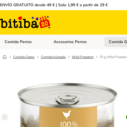
ENVÍO GRATUITO desde 49 € | Solo 1,99 € a partir de 29 €
Comida Perros
Accesorios Perros
Comida G
Menú de categoria abierto: Comida Perros
Menú de cate
Comida Gatos
Comida húmeda
Wild Freedom
70 g Wild Freedom 