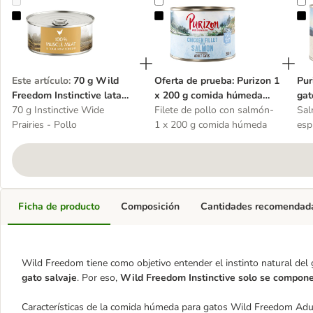
70 g Wild Freedom Instinctive lata única - sin cereales
Oferta de prueba: Purizon 1 x 20
P
Este artículo
:
70 g Wild
Oferta de prueba: Purizon 1
Pur
Freedom Instinctive lata
x 200 g comida húmeda
gat
única - sin cereales
70 g Instinctive Wide
para gatos
Filete de pollo con salmón-
Sal
Prairies - Pollo
1 x 200 g comida húmeda
esp
Ficha de producto
Composición
Cantidades recomendad
Wild Freedom tiene como objetivo entender el instinto natural del 
gato salvaje
. Por eso,
Wild Freedom Instinctive solo se compone
Características de la comida húmeda para gatos Wild Freedom Adul