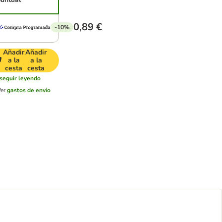
0,89 €
-10%
Añadir
Añadir
a la
a la
cesta
cesta
seguir leyendo
Ver
gastos de envío