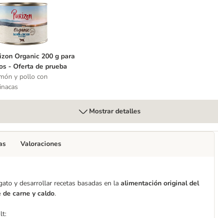
0 g comida húmeda para gatos
urizon Organic 200 g para gatos - Oferta de prueba
izon Organic 200 g para
os - Oferta de prueba
món y pollo con
inacas
Mostrar detalles
as
Valoraciones
gato y desarrollar recetas basadas en la
alimentación original del
 de carne y caldo
.
t: