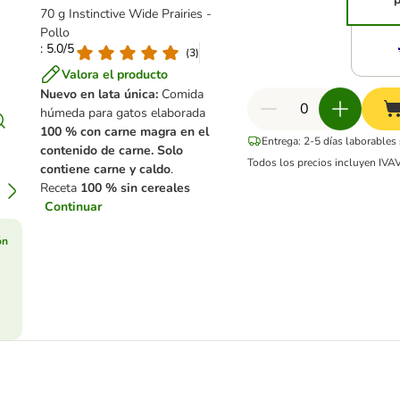
70 g Instinctive Wide Prairies -
Pollo
: 5.0/5
(
3
)
Valora el producto
Nuevo en lata única:
Comida
húmeda para gatos elaborada
100 % con carne magra en el
Entrega: 2-5 días laborables
contenido de carne. Solo
Todos los precios incluyen IVA
contiene carne y caldo
.
Receta
100 % sin cereales
Continuar
ón