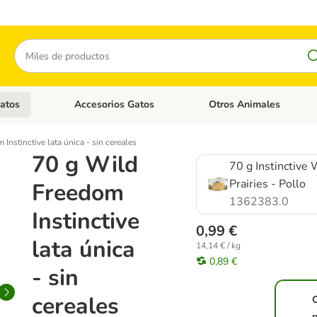
Buscar
atos
Accesorios Gatos
Otros Animales
goria abierto: Accesorios Perros
Menú de categoria abierto: Comida Gatos
Menú de categoria abierto:
Instinctive lata única - sin cereales
70 g Wild
70 g Instinctive
Prairies - Pollo
Freedom
1362383.0
Instinctive
0,99 €
lata única
14,14 € / kg
0,89 €
- sin
cereales