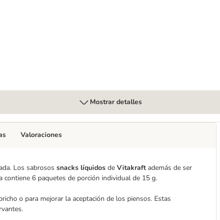
lo + taurina
Mostrar detalles
as
Valoraciones
uada. Los sabrosos
snacks líquidos
de
Vitakraft
además de ser
a contiene 6 paquetes de porción individual de 15 g.
richo o para mejorar la aceptación de los piensos. Estas
rvantes.