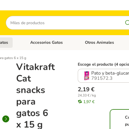
Buscar
atos
Accesorios Gatos
Otros Animales
goria abierto: Accesorios Perros
Menú de categoria abierto: Comida Gatos
Menú de categoria abierto:
ara gatos 6 x 15 g
Vitakraft
Escoge el producto (4 opci
Pato y beta-gluca
Cat
791572.3
snacks
2,19 €
24,33 € / kg
para
1,97 €
gatos 6
C
x 15 g
pu