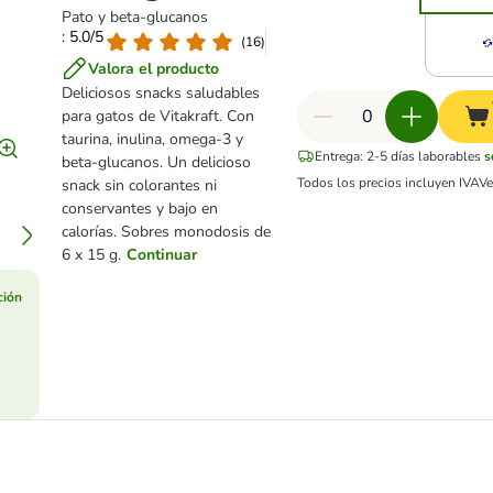
Pato y beta-glucanos
: 5.0/5
(
16
)
Valora el producto
Deliciosos snacks saludables
para gatos de Vitakraft. Con
taurina, inulina, omega-3 y
Entrega: 2-5 días laborables
s
beta-glucanos. Un delicioso
Todos los precios incluyen IVA
V
snack sin colorantes ni
conservantes y bajo en
calorías. Sobres monodosis de
6 x 15 g.
Continuar
ción