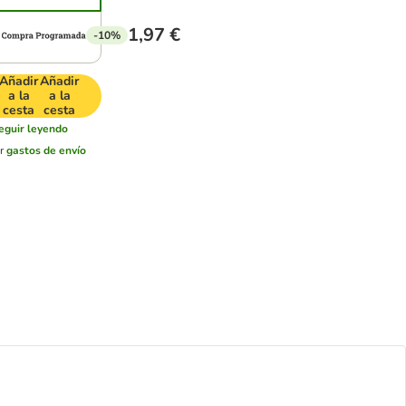
1,97 €
-10%
Añadir
Añadir
a la
a la
cesta
cesta
eguir leyendo
er
gastos de envío