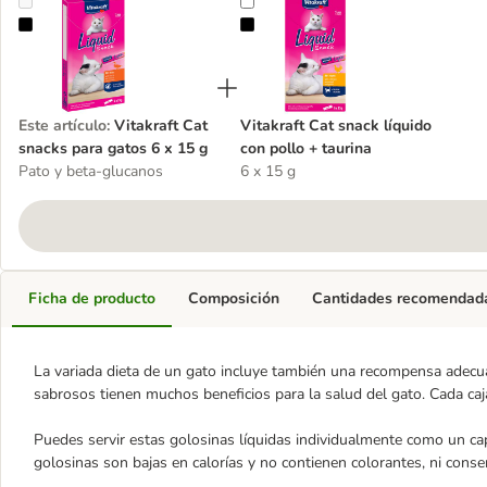
Vitakraft Cat snacks para gatos 6 x 15 g
Vitakraft Cat snack líquido con pol
Este artículo
:
Vitakraft Cat
Vitakraft Cat snack líquido
snacks para gatos 6 x 15 g
con pollo + taurina
Pato y beta-glucanos
6 x 15 g
Ficha de producto
Composición
Cantidades recomendad
La variada dieta de un gato incluye también una recompensa adec
sabrosos tienen muchos beneficios para la salud del gato. Cada caj
Puedes servir estas golosinas líquidas individualmente como un cap
golosinas son bajas en calorías y no contienen colorantes, ni conse