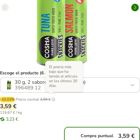
El precio más
bajo que ha
Escoge el producto (6 opciones)
tenido el artículo
en los útimos 30
30 g, 2 sabores (atún y salmón)
días.
396489.12
-10.03%
Precio normal
3,99 €
3,59 €
119,67 € / kg
3,23 €
3,59 €
Compra puntual