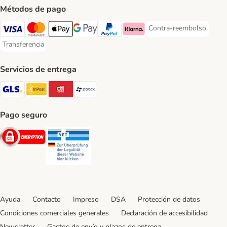
Métodos de pago
Contra-reembolso
Contra-reembolso Paym
Visa Payment Method
Mastercard Payment Method
Apple Pay Payment Method
Google Pay Payment Method
PayPal Payment Method
Klarna Payment Method
Transferencia
Transferencia Payment Method
Servicios de entrega
GLS Shipping Method
InPost Shipping Method
CTTExpress Shipping Method
paack Shipping Method
Pago seguro
Security
Security
Ayuda
Contacto
Impreso
DSA
Protección de datos
Condiciones comerciales generales
Declaración de accesibilidad
Newsletter
Gastos de envío y plazos de entrega