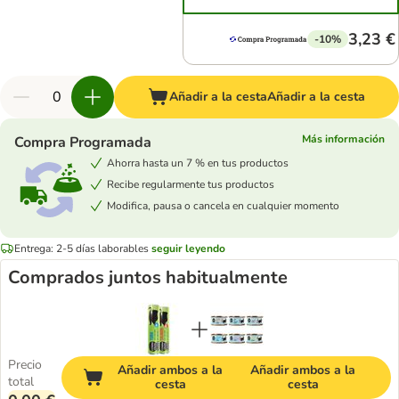
3,23 €
-10%
Añadir a la cesta
Añadir a la cesta
Más información
Compra Programada
Ahorra hasta un 7 % en tus productos
Recibe regularmente tus productos
Modifica, pausa o cancela en cualquier momento
Entrega: 2-5 días laborables
seguir leyendo
Comprados juntos habitualmente
Precio
Añadir ambos a la
Añadir ambos a la
total
cesta
cesta