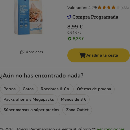
Valoración: 4.2/5
(
466
)
8,99 €
0,64 € / l
8,36 €
4 opciones
Añadir a la cesta
¿Aún no has encontrado nada?
Perros
Gatos
Roedores & Co.
Ofertas de prueba
Packs ahorro y Megapacks
Menos de 3 €
Súper marcas a súper precios
Zona Outlet
*PRVP = Precio Recomendado de Venta al Público **
Ver condiciones