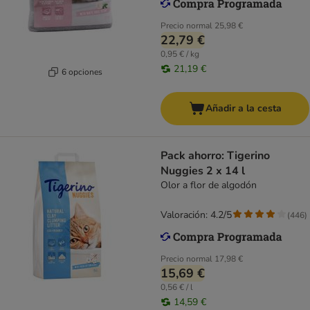
Precio normal
25,98 €
22,79 €
0,95 € / kg
21,19 €
6 opciones
Añadir a la cesta
Pack ahorro: Tigerino
Nuggies 2 x 14 l
Olor a flor de algodón
Valoración: 4.2/5
(
446
)
Precio normal
17,98 €
15,69 €
0,56 € / l
14,59 €