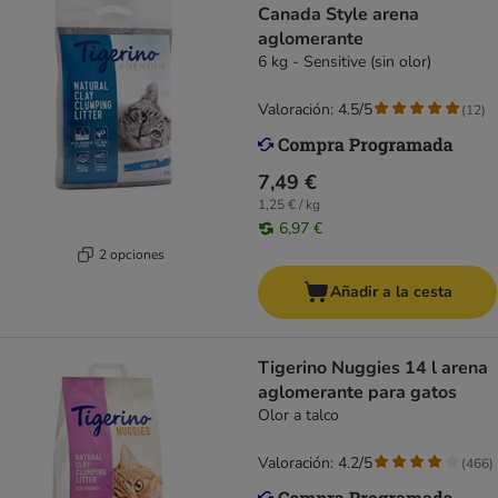
Canada Style arena
aglomerante
6 kg - Sensitive (sin olor)
Valoración: 4.5/5
(
12
)
7,49 €
1,25 € / kg
6,97 €
2 opciones
Añadir a la cesta
Tigerino Nuggies 14 l arena
aglomerante para gatos
Olor a talco
Valoración: 4.2/5
(
466
)