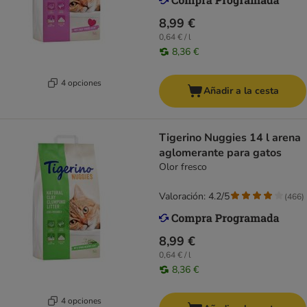
8,99 €
0,64 € / l
8,36 €
4 opciones
Añadir a la cesta
Tigerino Nuggies 14 l arena
aglomerante para gatos
Olor fresco
Valoración: 4.2/5
(
466
)
8,99 €
0,64 € / l
8,36 €
4 opciones