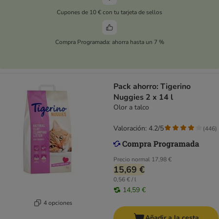
Cupones de 10 € con tu tarjeta de sellos
Compra Programada: ahorra hasta un 7 %
Pack ahorro: Tigerino
Nuggies 2 x 14 l
Olor a talco
Valoración: 4.2/5
(
446
)
Precio normal
17,98 €
15,69 €
0,56 € / l
14,59 €
4 opciones
Añadir a la cesta