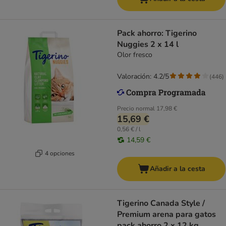
Pack ahorro: Tigerino
Nuggies 2 x 14 l
Olor fresco
Valoración: 4.2/5
(
446
)
Precio normal
17,98 €
15,69 €
0,56 € / l
14,59 €
4 opciones
Añadir a la cesta
Tigerino Canada Style /
Premium arena para gatos
pack ahorro 2 x 12 kg