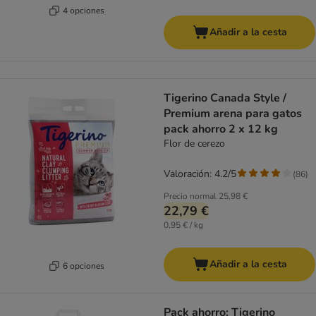
4 opciones
Añadir a la cesta
Tigerino Canada Style /
Premium arena para gatos
pack ahorro 2 x 12 kg
Flor de cerezo
Valoración: 4.2/5
(
86
)
Precio normal
25,98 €
22,79 €
0,95 € / kg
Añadir a la cesta
6 opciones
Pack ahorro: Tigerino