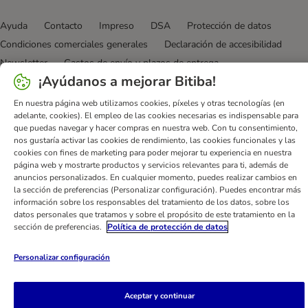
Ayuda
Contacto
Impreso
DSA
Protección de datos
Condiciones comerciales generales
Declaración de accesibilidad
Newsletter
Gastos de envío y plazos de entrega
¡Ayúdanos a mejorar Bitiba!
Formas de pago
Formulario de desistimiento
Programa de fidelización
App bitiba
Programa de afiliados
En nuestra página web utilizamos cookies, píxeles y otras tecnologías (en
adelante, cookies). El empleo de las cookies necesarias es indispensable para
Gestión de residuos
que puedas navegar y hacer compras en nuestra web. Con tu consentimiento,
nos gustaría activar las cookies de rendimiento, las cookies funcionales y las
bitiba GmbH
2026
cookies con fines de marketing para poder mejorar tu experiencia en nuestra
página web y mostrarte productos y servicios relevantes para ti, además de
anuncios personalizados. En cualquier momento, puedes realizar cambios en
la sección de preferencias (Personalizar configuración). Puedes encontrar más
información sobre los responsables del tratamiento de los datos, sobre los
datos personales que tratamos y sobre el propósito de este tratamiento en la
sección de preferencias.
Política de protección de datos
Personalizar configuración
Aceptar y continuar