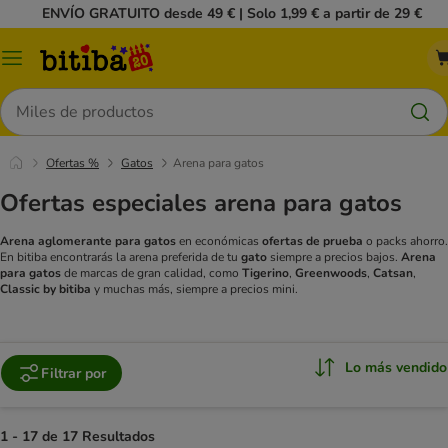
ENVÍO GRATUITO desde 49 € | Solo 1,99 € a partir de 29 €
Menú
Buscar
Ofertas %
Gatos
Arena para gatos
Ofertas especiales arena para gatos
Arena aglomerante para gatos
en económicas
ofertas de prueba
o packs ahorro.
En bitiba encontrarás la arena preferida de tu
gato
siempre a precios bajos.
Arena
para gatos
de marcas de gran calidad, como
Tigerino
,
Greenwoods
,
Catsan
,
Classic by bitiba
y muchas más, siempre a precios mini.
Lo más vendido
Filtrar por
1 - 17 de 17 Resultados