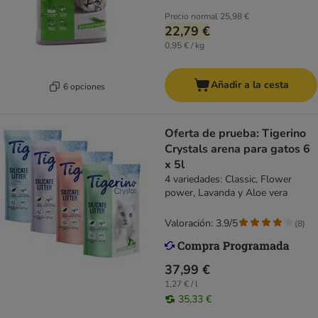
Precio normal
25,98 €
22,79 €
0,95 € / kg
Añadir a la cesta
6 opciones
Oferta de prueba: Tigerino
Crystals arena para gatos 6
x 5l
4 variedades: Classic, Flower
power, Lavanda y Aloe vera
Valoración: 3.9/5
(
8
)
37,99 €
1,27 € / l
35,33 €