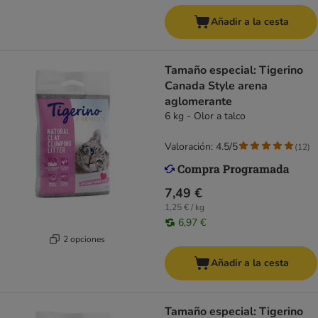
Añadir a la cesta
Tamaño especial: Tigerino
Canada Style arena
aglomerante
6 kg - Olor a talco
Valoración: 4.5/5
(
12
)
7,49 €
1,25 € / kg
6,97 €
2 opciones
Añadir a la cesta
Tamaño especial: Tigerino