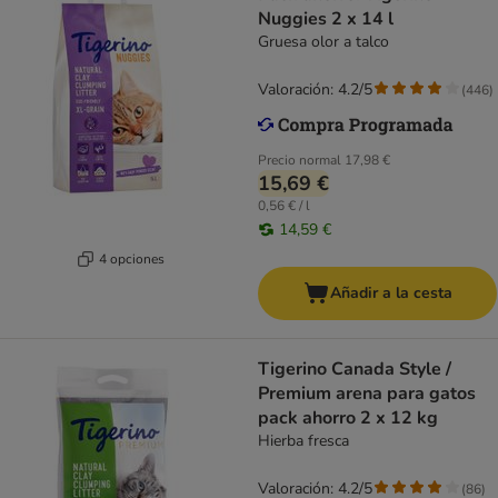
Nuggies 2 x 14 l
Gruesa olor a talco
Valoración: 4.2/5
(
446
)
Precio normal
17,98 €
15,69 €
0,56 € / l
14,59 €
4 opciones
Añadir a la cesta
Tigerino Canada Style /
Premium arena para gatos
pack ahorro 2 x 12 kg
Hierba fresca
Valoración: 4.2/5
(
86
)