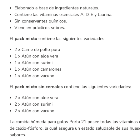
Elaborado a base de ingredientes naturales.
Contiene las vitaminas esenciales A, D, E y taurina.
Sin conservantes químicos.
Viene en prácticos sobres.
El
pack mixto
contiene las siguientes variedades:
2 x Carne de pollo pura
1 x Atún con aloe vera
1 x Atún con surimi
1 x Atún con camarones
1 x Atún con vacuno
El
pack mixto sin cereales
contiene las siguientes variedades:
2 x Atún con aloe vera
2 x Atún con surimi
2 x Atún con vacuno
La comida húmeda para gatos Porta 21 posee todas las vitaminas es
de calcio-fósforo, la cual asegura un estado saludable de sus hue
sabores.