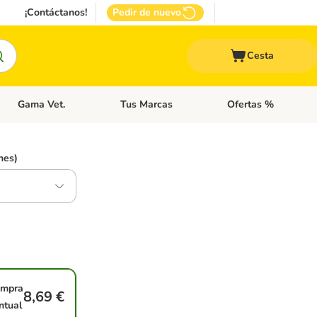
¡Contáctanos!
Pedir de nuevo
Cesta
Gama Vet.
Tus Marcas
Ofertas %
 Accesorios Gatos
Menú de categoria abierto: Otros Animales
Menú de categoria abierto: Gama Vet.
Menú de categoria abie
nes)
mpra
8,69 €
ntual