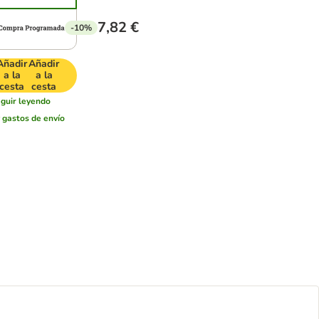
7,82 €
-10%
Añadir
Añadir
a la
a la
cesta
cesta
eguir leyendo
r
gastos de envío