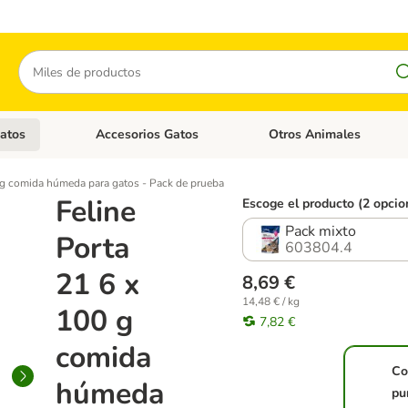
Buscar
atos
Accesorios Gatos
Otros Animales
goria abierto: Accesorios Perros
Menú de categoria abierto: Comida Gatos
Menú de categoria abierto:
 g comida húmeda para gatos - Pack de prueba
Feline
Escoge el producto (2 opcio
Pack mixto
Porta
603804.4
21 6 x
8,69 €
14,48 € / kg
100 g
7,82 €
comida
Co
húmeda
pu