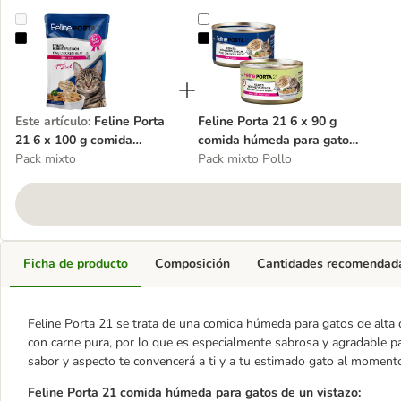
Feline Porta 21 6 x 100 g comida húmeda para gatos - Pack de pr
Feline Porta 21 6 x 90 g comida 
Este artículo
:
Feline Porta
Feline Porta 21 6 x 90 g
21 6 x 100 g comida
comida húmeda para gatos
húmeda para gatos - Pack
Pack mixto
- Pack de prueba
Pack mixto Pollo
de prueba
Ficha de producto
Composición
Cantidades recomendad
Feline Porta 21 se trata de una comida húmeda para gatos de alta 
con carne pura, por lo que es especialmente sabrosa y agradable para
sabor y aspecto te convencerá a ti y a tu estimado gato al moment
Feline Porta 21 comida húmeda para gatos de un vistazo: