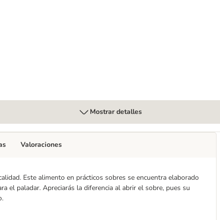
ueba
húmeda para gatos - Pack de prueba
Mostrar detalles
as
Valoraciones
calidad. Este alimento en prácticos sobres se encuentra elaborado
 el paladar. Apreciarás la diferencia al abrir el sobre, pues su
o.