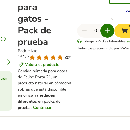
para
gatos -
Pack de
prueba
Entrega: 2-5 días laborables
s
Todos los precios incluyen IVA
Ve
Pack mixto
: 4.9/5
(
37
)
Valora el producto
Comida húmeda para gatos
de Feline Porta 21, un
ación
producto natural en cómodos
sobres que está disponible
en
cinco variedades
diferentes en packs de
prueba
.
Continuar