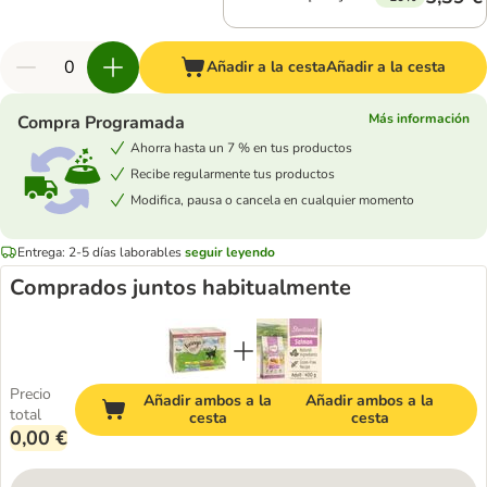
Añadir a la cesta
Añadir a la cesta
Más información
Compra Programada
Ahorra hasta un 7 % en tus productos
Recibe regularmente tus productos
Modifica, pausa o cancela en cualquier momento
Entrega: 2-5 días laborables
seguir leyendo
Comprados juntos habitualmente
Precio
Añadir ambos a la
Añadir ambos a la
total
cesta
cesta
0,00 €