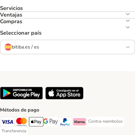
Servicios
Ventajas
Compras
Seleccionar país
bitiba.es / es
Métodos de pago
Contra-reembolso
Contra-reembolso Paym
Visa Payment Method
Mastercard Payment Method
Apple Pay Payment Method
Google Pay Payment Method
PayPal Payment Method
Klarna Payment Method
Transferencia
Transferencia Payment Method