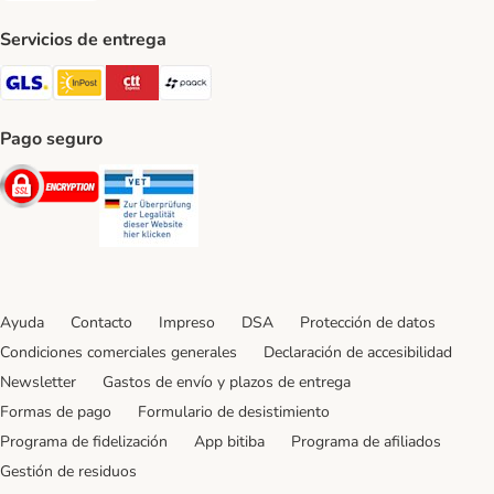
Servicios de entrega
GLS Shipping Method
InPost Shipping Method
CTTExpress Shipping Method
paack Shipping Method
Pago seguro
Security
Security
Ayuda
Contacto
Impreso
DSA
Protección de datos
Condiciones comerciales generales
Declaración de accesibilidad
Newsletter
Gastos de envío y plazos de entrega
Formas de pago
Formulario de desistimiento
Programa de fidelización
App bitiba
Programa de afiliados
Gestión de residuos