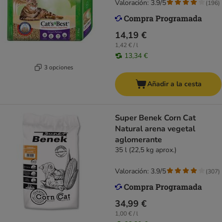
Valoración: 3.9/5
(
196
)
14,19 €
1,42 € / l
13,34 €
3 opciones
Añadir a la cesta
Super Benek Corn Cat
Natural arena vegetal
aglomerante
35 l (22,5 kg aprox.)
Valoración: 3.9/5
(
307
)
34,99 €
1,00 € / l