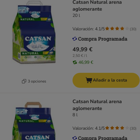
Catsan Natural arena
aglomerante
20 l
Valoración: 4.1/5
(
30
)
49,99 €
2,50 € / l
46,99 €
Añadir a la cesta
3 opciones
Catsan Natural arena
aglomerante
8 l
Valoración: 4.1/5
(
30
)