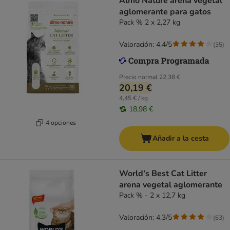
Almo Nature arena vegetal
aglomerante para gatos
Pack % 2 x 2,27 kg
Valoración: 4.4/5
(
35
)
Precio normal
22,38 €
20,19 €
4,45 € / kg
18,98 €
4 opciones
Añadir a la cesta
World's Best Cat Litter
arena vegetal aglomerante
Pack % - 2 x 12,7 kg
Valoración: 4.3/5
(
63
)