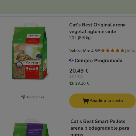
Cat's Best Original arena
vegetal aglomerante
20 l (8,6 kg)
Valoración: 4.5/5
(
3024
)
20,49 €
1,02 € / l
19,26 €
4 opciones
Añadir a la cesta
Cat's Best Smart Pellets
arena biodegradable para
gatos