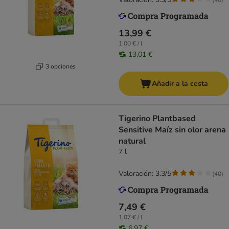
13,99 €
1,00 € / l
13,01 €
3 opciones
Añadir a la cesta
Tigerino Plantbased
Sensitive Maíz sin olor arena
natural
7 l
Valoración: 3.3/5
(
40
)
7,49 €
1,07 € / l
6,97 €