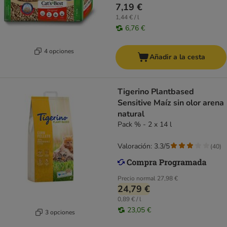
7,19 €
1,44 € / l
6,76 €
4 opciones
Añadir a la cesta
Tigerino Plantbased
Sensitive Maíz sin olor arena
natural
Pack % - 2 x 14 l
Valoración: 3.3/5
(
40
)
Precio normal
27,98 €
24,79 €
0,89 € / l
23,05 €
3 opciones