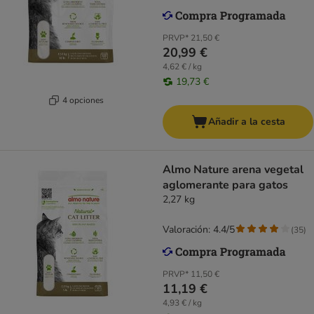
PRVP*
21,50 €
20,99 €
4,62 € / kg
19,73 €
4 opciones
Añadir a la cesta
Almo Nature arena vegetal
aglomerante para gatos
2,27 kg
Valoración: 4.4/5
(
35
)
PRVP*
11,50 €
11,19 €
4,93 € / kg