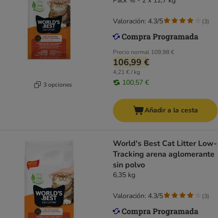
Pack % - 2 x 12,7 kg
Valoración: 4.3/5
(
3
)
Precio normal
109,98 €
106,99 €
4,21 € / kg
100,57 €
3 opciones
Añadir a la cesta
World's Best Cat Litter Low-
Tracking arena aglomerante
sin polvo
6,35 kg
Valoración: 4.3/5
(
3
)