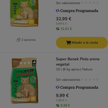
Sin valoraciones
32,99 €
0,94 € / l
31,01 €
2 opciones
Añadir a la cesta
Super Benek Pinio arena
vegetal
10 l (6 kg aprox.) Nature
Sin valoraciones
9,99 €
1,00 € / l
9,39 €