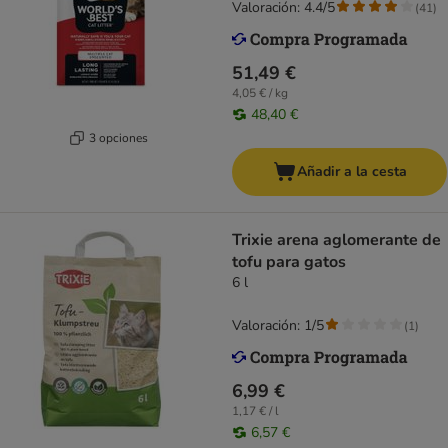
Valoración: 4.4/5
(
41
)
51,49 €
4,05 € / kg
48,40 €
3 opciones
Añadir a la cesta
Trixie arena aglomerante de
tofu para gatos
6 l
Valoración: 1/5
(
1
)
6,99 €
1,17 € / l
6,57 €