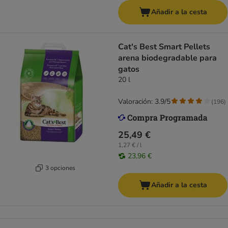
Añadir a la cesta
Cat's Best Smart Pellets
arena biodegradable para
gatos
20 l
Valoración: 3.9/5
(
196
)
25,49 €
1,27 € / l
23,96 €
3 opciones
Añadir a la cesta