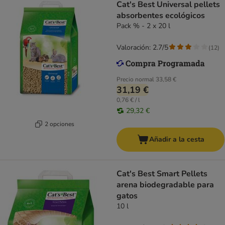
Cat's Best Universal pellets
absorbentes ecológicos
Pack % - 2 x 20 l
Valoración: 2.7/5
(
12
)
Precio normal
33,58 €
31,19 €
0,76 € / l
29,32 €
2 opciones
Añadir a la cesta
Cat's Best Smart Pellets
arena biodegradable para
gatos
10 l