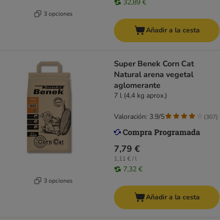
32,89 €
3 opciones
Añadir a la cesta
Super Benek Corn Cat
Natural arena vegetal
aglomerante
7 l (4,4 kg aprox.)
Valoración: 3.9/5
(
307
)
7,79 €
1,11 € / l
7,32 €
3 opciones
Añadir a la cesta