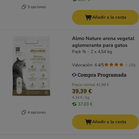
3 opciones
Añadir a la cesta
Almo Nature arena vegetal
aglomerante para gatos
Pack % - 2 x 4,54 kg
Valoración: 4.4/5
(
35
)
Precio normal
41,98 €
39,39 €
4,34 € / kg
37,03 €
4 opciones
Añadir a la cesta