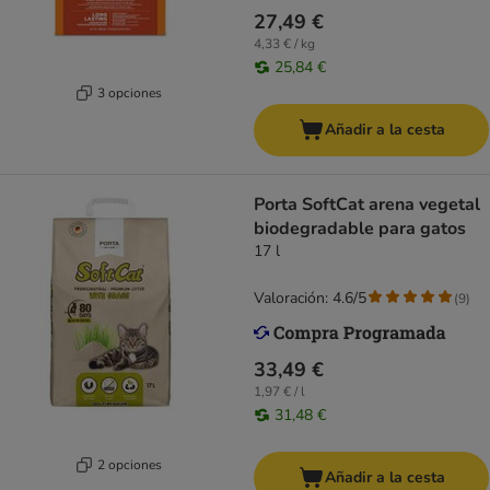
27,49 €
4,33 € / kg
25,84 €
3 opciones
Añadir a la cesta
Porta SoftCat arena vegetal
biodegradable para gatos
17 l
Valoración: 4.6/5
(
9
)
33,49 €
1,97 € / l
31,48 €
2 opciones
Añadir a la cesta