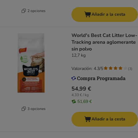
2 opciones
Añadir a la cesta
World's Best Cat Litter Low-
Tracking arena aglomerante
sin polvo
12,7 kg
Valoración: 4.3/5
(
3
)
54,99 €
4,33 € / kg
51,69 €
3 opciones
Añadir a la cesta