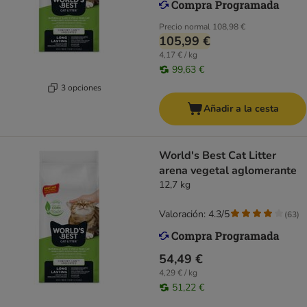
Precio normal
108,98 €
105,99 €
4,17 € / kg
99,63 €
3 opciones
Añadir a la cesta
World's Best Cat Litter
arena vegetal aglomerante
12,7 kg
Valoración: 4.3/5
(
63
)
54,49 €
4,29 € / kg
51,22 €