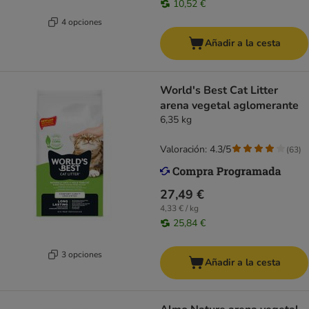
10,52 €
4 opciones
Añadir a la cesta
World's Best Cat Litter
arena vegetal aglomerante
6,35 kg
Valoración: 4.3/5
(
63
)
27,49 €
4,33 € / kg
25,84 €
3 opciones
Añadir a la cesta