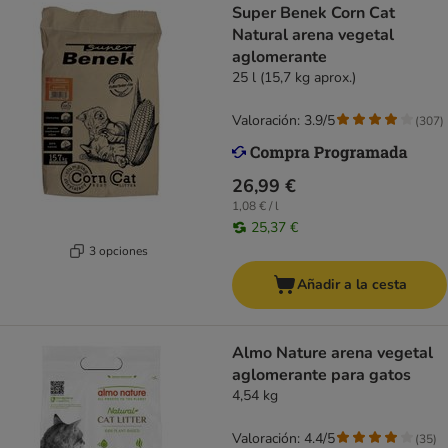
Super Benek Corn Cat
Natural arena vegetal
aglomerante
25 l (15,7 kg aprox.)
Valoración: 3.9/5
(
307
)
26,99 €
1,08 € / l
25,37 €
3 opciones
Añadir a la cesta
Almo Nature arena vegetal
aglomerante para gatos
4,54 kg
Valoración: 4.4/5
(
35
)