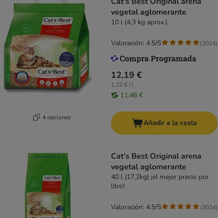
Cat's Best Original arena
vegetal aglomerante
10 l (4,3 kg aprox.)
Valoración: 4.5/5
(
3024
)
12,19 €
1,22 € / l
11,46 €
4 opciones
Añadir a la cesta
Cat's Best Original arena
vegetal aglomerante
40 l (17,2kg) ¡el mejor precio por
litro!
Valoración: 4.5/5
(
3024
)