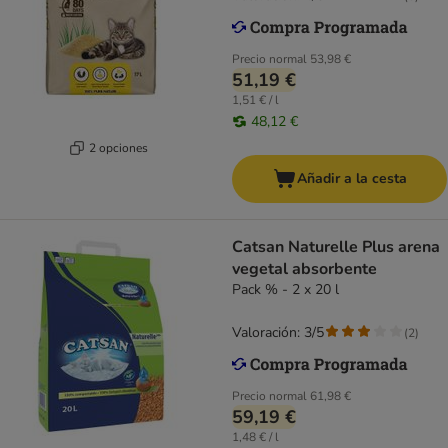
Precio normal
53,98 €
51,19 €
1,51 € / l
48,12 €
2 opciones
Añadir a la cesta
Catsan Naturelle Plus arena
vegetal absorbente
Pack % - 2 x 20 l
Valoración: 3/5
(
2
)
Precio normal
61,98 €
59,19 €
1,48 € / l