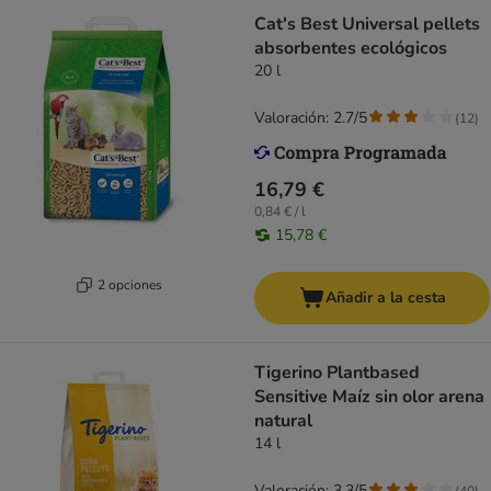
Cat's Best Universal pellets
absorbentes ecológicos
20 l
Valoración: 2.7/5
(
12
)
16,79 €
0,84 € / l
15,78 €
2 opciones
Añadir a la cesta
Tigerino Plantbased
Sensitive Maíz sin olor arena
natural
14 l
Valoración: 3.3/5
(
40
)