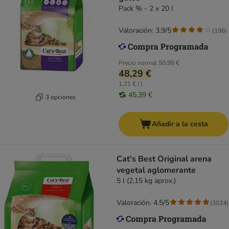
Pack % - 2 x 20 l
Valoración: 3.9/5
(
196
)
Precio normal
50,98 €
48,29 €
1,21 € / l
45,39 €
3 opciones
Añadir a la cesta
Cat's Best Original arena
vegetal aglomerante
5 l (2,15 kg aprox.)
Valoración: 4.5/5
(
3024
)