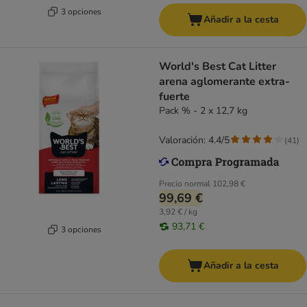
3 opciones
Añadir a la cesta
World's Best Cat Litter
arena aglomerante extra-
fuerte
Pack % - 2 x 12,7 kg
Valoración: 4.4/5
(
41
)
Precio normal
102,98 €
99,69 €
3,92 € / kg
93,71 €
3 opciones
Añadir a la cesta