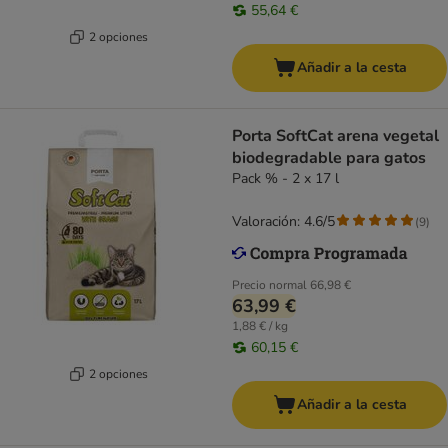
55,64 €
2 opciones
Añadir a la cesta
Porta SoftCat arena vegetal
biodegradable para gatos
Pack % - 2 x 17 l
Valoración: 4.6/5
(
9
)
Precio normal
66,98 €
63,99 €
1,88 € / kg
60,15 €
2 opciones
Añadir a la cesta