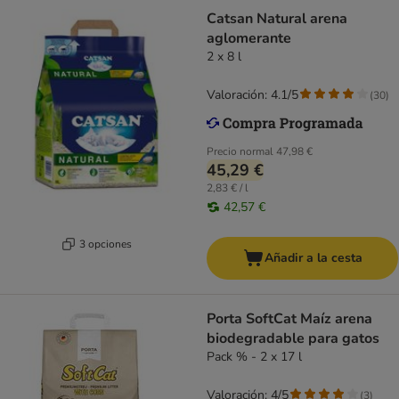
Catsan Natural arena
aglomerante
2 x 8 l
Valoración: 4.1/5
(
30
)
Precio normal
47,98 €
45,29 €
2,83 € / l
42,57 €
3 opciones
Añadir a la cesta
Porta SoftCat Maíz arena
biodegradable para gatos
Pack % - 2 x 17 l
Valoración: 4/5
(
3
)