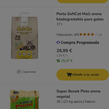
Porta SoftCat Maíz arena
biodegradable para gatos
17 l
Valoración: 4/5
(
3
)
26,99 €
1,59 € / l
25,37 €
2 opciones
Añadir a la cesta
Super Benek Pinio arena
vegetal
35 l (21 kg aprox.) Nature