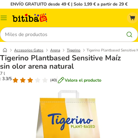
ENVÍO GRATUITO desde 49 € | Solo 1,99 € a partir de 29 €
Menú
Buscar
Accesorios Gatos
Arena
Tigerino
Tigerino Plantbased Sensitive M
Tigerino Plantbased Sensitive Maíz
sin olor arena natural
7 l
: 3.3/5
Valora el producto
(
40
)