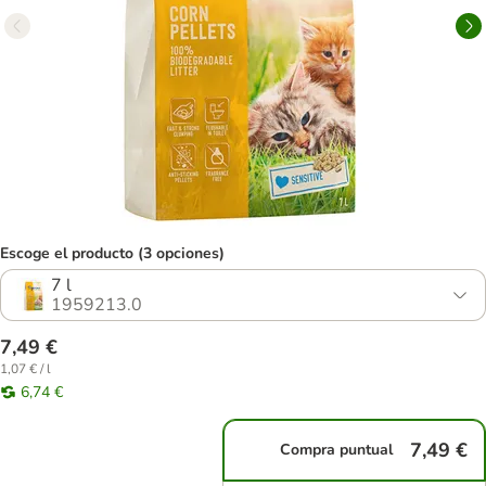
Escoge el producto (3 opciones)
7 l
1959213.0
7,49 €
1,07 € / l
6,74 €
7,49 €
Compra puntual