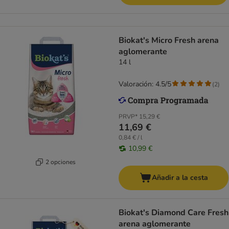
Biokat's Micro Fresh arena
aglomerante
14 l
Valoración: 4.5/5
(
2
)
PRVP*
15,29 €
11,69 €
0,84 € / l
10,99 €
2 opciones
Añadir a la cesta
Biokat's Diamond Care Fresh
arena aglomerante