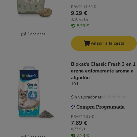
PRVP*
11,39 €
9,29 €
3,10 € / kg
8,73 €
2 opciones
Añadir a la cesta
Biokat's Classic Fresh 3 en 1
arena aglomerante aroma a
algodón
10 l
Sin valoraciones
PRVP*
7,99 €
7,69 €
0,77 € / l
7,23 €
2 opciones