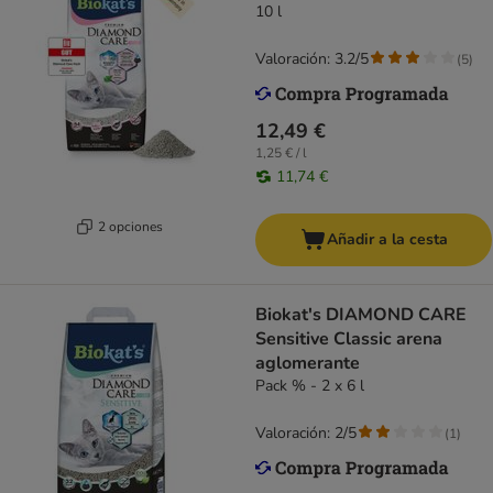
10 l
Valoración: 3.2/5
(
5
)
12,49 €
1,25 € / l
11,74 €
2 opciones
Añadir a la cesta
Biokat's DIAMOND CARE
Sensitive Classic arena
aglomerante
Pack % - 2 x 6 l
Valoración: 2/5
(
1
)