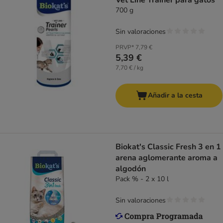
Vet Line Trainer para gatos
700 g
Sin valoraciones
PRVP*
7,79 €
5,39 €
7,70 € / kg
Añadir a la cesta
Biokat's Classic Fresh 3 en 1
arena aglomerante aroma a
algodón
Pack % - 2 x 10 l
Sin valoraciones