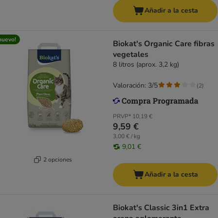
Añadir a la cesta
nuevo!
Biokat's Organic Care fibras
vegetales
8 litros (aprox. 3,2 kg)
Valoración: 3/5
(
2
)
PRVP*
10,19 €
9,59 €
3,00 € / kg
9,01 €
2 opciones
Añadir a la cesta
Biokat's Classic 3in1 Extra