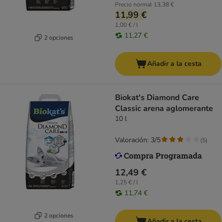
Precio normal
13,38 €
11,99 €
1,00 € / l
11,27 €
2 opciones
Añadir a la cesta
Biokat's Diamond Care
Classic arena aglomerante
10 l
Valoración: 3/5
(
5
)
12,49 €
1,25 € / l
11,74 €
2 opciones
Añadir a la cesta