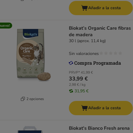
Añadir a la cesta
nuevo!
Biokat’s Organic Care fibras
de madera
30 l (aprox. 11,4 kg)
Sin valoraciones
PRVP*
41,99 €
33,99 €
2,98 € / kg
31,95 €
2 opciones
Añadir a la cesta
Biokat's Bianco Fresh arena