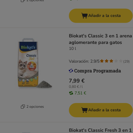
Añadir a la cesta
Biokat's Classic 3 en 1 arena
aglomerante para gatos
10 l
Valoración: 2.9/5
(
29
)
7,99 €
0,80 € / l
7,51 €
2 opciones
Añadir a la cesta
Biokat's Classic Fresh 3 en 1