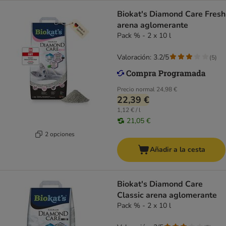
Biokat's Diamond Care Fresh
arena aglomerante
Pack % - 2 x 10 l
Valoración: 3.2/5
(
5
)
Precio normal
24,98 €
22,39 €
1,12 € / l
21,05 €
2 opciones
Añadir a la cesta
Biokat's Diamond Care
Classic arena aglomerante
Pack % - 2 x 10 l