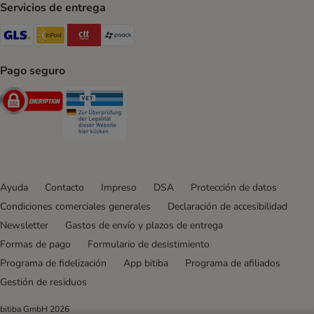
Servicios de entrega
GLS Shipping Method
InPost Shipping Method
CTTExpress Shipping Method
paack Shipping Method
Pago seguro
Security
Security
Ayuda
Contacto
Impreso
DSA
Protección de datos
Condiciones comerciales generales
Declaración de accesibilidad
Newsletter
Gastos de envío y plazos de entrega
Formas de pago
Formulario de desistimiento
Programa de fidelización
App bitiba
Programa de afiliados
Gestión de residuos
bitiba GmbH
2026