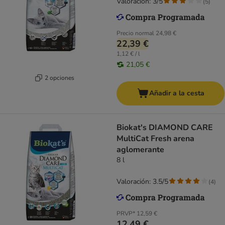
Valoración: 3/5
(
5
)
Precio normal
24,98 €
22,39 €
1,12 € / l
21,05 €
2 opciones
Añadir a la cesta
Biokat's DIAMOND CARE
MultiCat Fresh arena
aglomerante
8 l
Valoración: 3.5/5
(
4
)
PRVP*
12,59 €
12,49 €