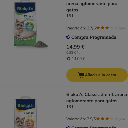
arena aglomerante para
gatos
18 l
Valoración: 2.7/5
(
54
)
14,99 €
0,83 € / l
14,09 €
Añadir a la cesta
Biokat's Classic 3 en 1 arena
aglomerante para gatos
18 l
Valoración: 2.9/5
(
29
)