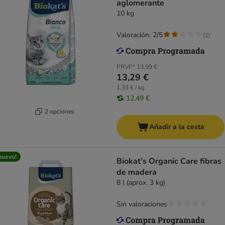
aglomerante
10 kg
Valoración: 2/5
(
1
)
PRVP*
13,99 €
13,29 €
1,33 € / kg
12,49 €
2 opciones
Añadir a la cesta
nuevo!
Biokat’s Organic Care fibras
de madera
8 l (aprox. 3 kg)
Sin valoraciones