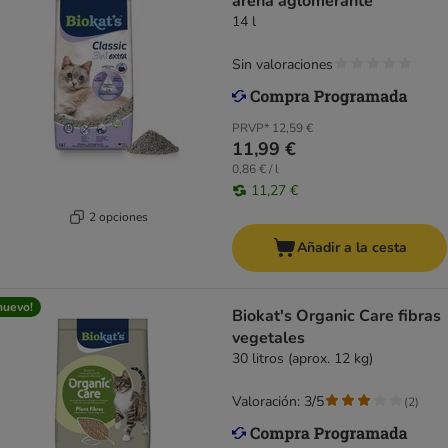
arena aglomerante
14 l
Sin valoraciones
PRVP*
12,59 €
11,99 €
0,86 € / l
11,27 €
2 opciones
Añadir a la cesta
nuevo!
Biokat's Organic Care fibras
vegetales
30 litros (aprox. 12 kg)
Valoración: 3/5
(
2
)