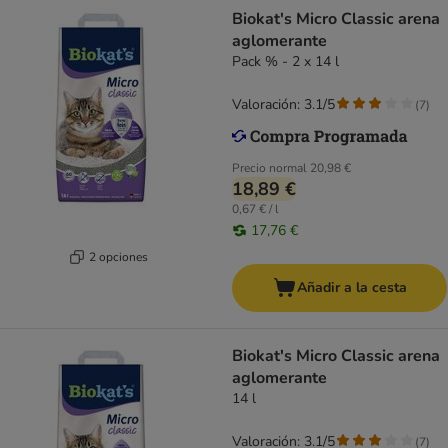
Biokat's Micro Classic arena
aglomerante
Pack % - 2 x 14 l
Valoración: 3.1/5
(
7
)
Precio normal
20,98 €
18,89 €
0,67 € / l
17,76 €
2 opciones
Añadir a la cesta
Biokat's Micro Classic arena
aglomerante
14 l
Valoración: 3.1/5
(
7
)