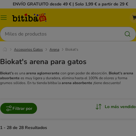
ENVÍO GRATUITO desde 49 € | Solo 1,99 € a partir de 29 €
Menú
Buscar
Accesorios Gatos
Arena
Biokat's
Biokat's arena para gatos
Biokat's
es una
arena aglomerante
con gran poder de absorción.
Biokat's arena
absorbente
es muy ligera y duradera, elimina hasta el 100% de olores y forma
grumos sólidos. En tu tienda bitiba la
arena absorbente
¡tiene descuento!
Lo más vendido
Filtrar por
1 - 28 de 28 Resultados