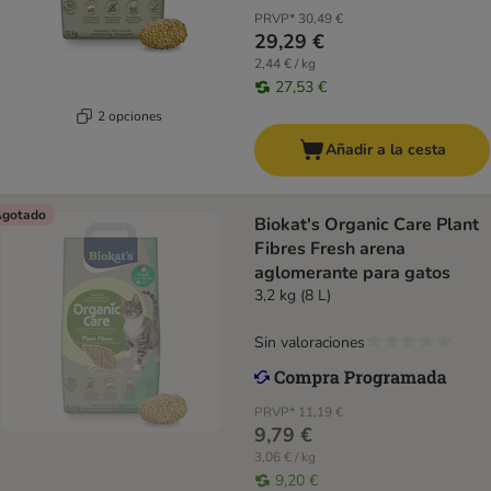
PRVP*
30,49 €
29,29 €
2,44 € / kg
27,53 €
2 opciones
Añadir a la cesta
gotado
Biokat's Organic Care Plant
Fibres Fresh arena
aglomerante para gatos
3,2 kg (8 L)
Sin valoraciones
PRVP*
11,19 €
9,79 €
3,06 € / kg
9,20 €