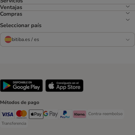
Servicios
Ventajas
Compras
Seleccionar país
bitiba.es / es
Métodos de pago
Contra-reembolso
Contra-reembolso Paym
Visa Payment Method
Mastercard Payment Method
Apple Pay Payment Method
Google Pay Payment Method
PayPal Payment Method
Klarna Payment Method
Transferencia
Transferencia Payment Method