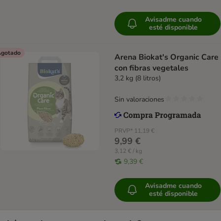
Avisadme cuando
esté disponible
gotado
Arena Biokat's Organic Care
con fibras vegetales
3,2 kg (8 litros)
Sin valoraciones
PRVP*
11,19 €
9,99 €
3,12 € / kg
9,39 €
Avisadme cuando
esté disponible