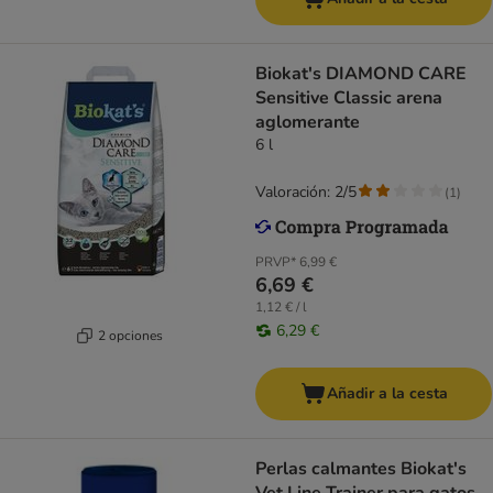
Biokat's DIAMOND CARE
Sensitive Classic arena
aglomerante
6 l
Valoración: 2/5
(
1
)
PRVP*
6,99 €
6,69 €
1,12 € / l
6,29 €
2 opciones
Añadir a la cesta
Perlas calmantes Biokat's