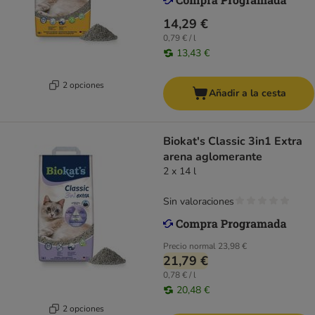
14,29 €
0,79 € / l
13,43 €
2 opciones
Añadir a la cesta
Biokat's Classic 3in1 Extra
arena aglomerante
2 x 14 l
Sin valoraciones
Precio normal
23,98 €
21,79 €
0,78 € / l
20,48 €
2 opciones