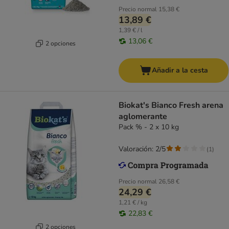
Precio normal
15,38 €
13,89 €
1,39 € / l
13,06 €
2 opciones
Añadir a la cesta
Biokat's Bianco Fresh arena
aglomerante
Pack % - 2 x 10 kg
Valoración: 2/5
(
1
)
Precio normal
26,58 €
24,29 €
1,21 € / kg
22,83 €
2 opciones