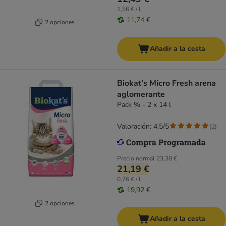
1,56 € / l
11,74 €
2 opciones
Añadir a la cesta
Biokat's Micro Fresh arena
aglomerante
Pack % - 2 x 14 l
Valoración: 4.5/5
(
2
)
Precio normal
23,38 €
21,19 €
0,76 € / l
19,92 €
2 opciones
Añadir a la cesta