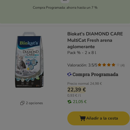
Compra Programada: ahorra hasta un 7 %
Biokat's DIAMOND CARE
MultiCat Fresh arena
aglomerante
Pack % - 2 x 8 l
Valoración: 3.5/5
(
4
)
Precio normal
24,98 €
22,39 €
0,93 € / l
21,05 €
2 opciones
Añadir a la cesta