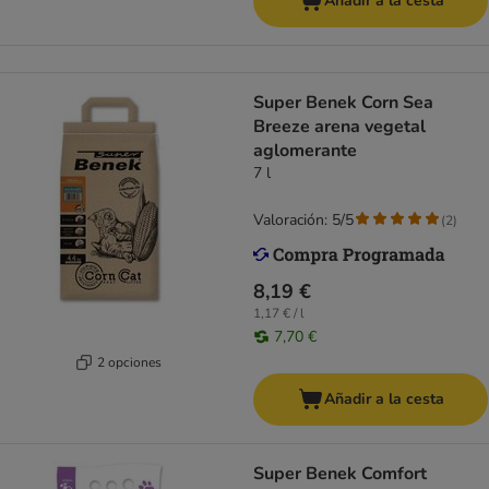
Añadir a la cesta
Super Benek Corn Sea
Breeze arena vegetal
aglomerante
7 l
Valoración: 5/5
(
2
)
8,19 €
1,17 € / l
7,70 €
2 opciones
Añadir a la cesta
Super Benek Comfort