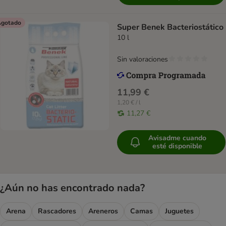
gotado
Super Benek Bacteriostático
10 l
Sin valoraciones
11,99 €
1,20 € / l
11,27 €
Avisadme cuando
esté disponible
¿Aún no has encontrado nada?
Arena
Rascadores
Areneros
Camas
Juguetes