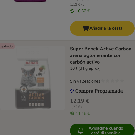
1,12 € / l
10,52 €
Añadir a la cesta
gotado
Super Benek Active Carbon
arena aglomerante con
carbón activo
10 l (8 kg aprox)
Sin valoraciones
12,19 €
1,22 € / l
11,46 €
Avisadme cuando
esté disponible