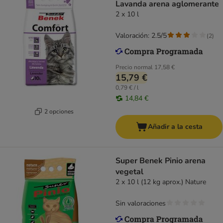
Lavanda arena aglomerante
2 x 10 l
Valoración: 2.5/5
(
2
)
Precio normal
17,58 €
15,79 €
0,79 € / l
14,84 €
2 opciones
Añadir a la cesta
Super Benek Pinio arena
vegetal
2 x 10 l (12 kg aprox.) Nature
Sin valoraciones