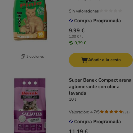
Sin valoraciones
9,99 €
1,00 € / l
9,39 €
3 opciones
Añadir a la cesta
Super Benek Compact arena
aglomerante con olor a
lavanda
10 l
Valoración: 4.7/5
(
31
)
11,19 €