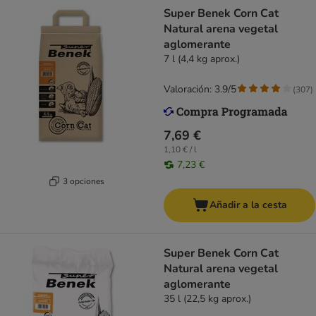
Super Benek Corn Cat
Natural arena vegetal
aglomerante
7 l (4,4 kg aprox.)
Valoración: 3.9/5
(
307
)
7,69 €
1,10 € / l
7,23 €
3 opciones
Añadir a la cesta
Super Benek Corn Cat
Natural arena vegetal
aglomerante
35 l (22,5 kg aprox.)