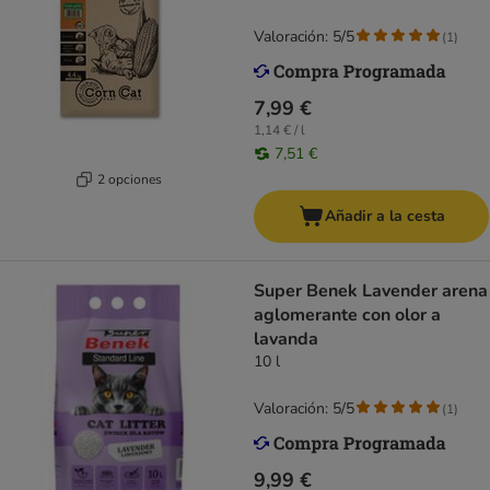
Valoración: 5/5
(
1
)
7,99 €
1,14 € / l
7,51 €
2 opciones
Añadir a la cesta
Super Benek Lavender arena
aglomerante con olor a
lavanda
10 l
Valoración: 5/5
(
1
)
9,99 €