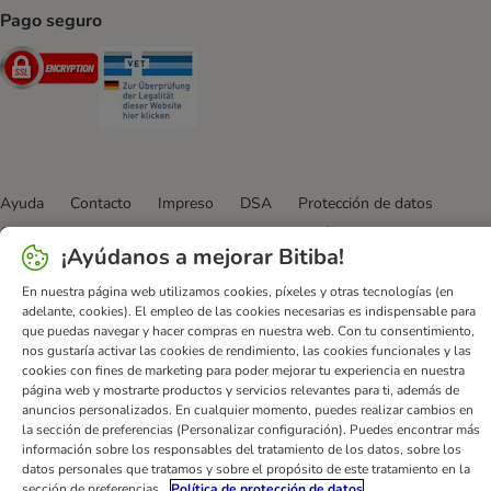
Pago seguro
Security
Security
Ayuda
Contacto
Impreso
DSA
Protección de datos
Condiciones comerciales generales
Declaración de accesibilidad
¡Ayúdanos a mejorar Bitiba!
Newsletter
Gastos de envío y plazos de entrega
Formas de pago
Formulario de desistimiento
En nuestra página web utilizamos cookies, píxeles y otras tecnologías (en
adelante, cookies). El empleo de las cookies necesarias es indispensable para
Programa de fidelización
App bitiba
Programa de afiliados
que puedas navegar y hacer compras en nuestra web. Con tu consentimiento,
Gestión de residuos
nos gustaría activar las cookies de rendimiento, las cookies funcionales y las
cookies con fines de marketing para poder mejorar tu experiencia en nuestra
página web y mostrarte productos y servicios relevantes para ti, además de
bitiba GmbH
2026
anuncios personalizados. En cualquier momento, puedes realizar cambios en
la sección de preferencias (Personalizar configuración). Puedes encontrar más
información sobre los responsables del tratamiento de los datos, sobre los
datos personales que tratamos y sobre el propósito de este tratamiento en la
sección de preferencias.
Política de protección de datos