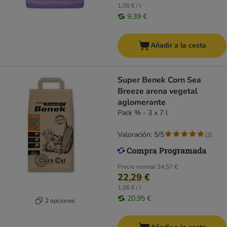
1,00 € / l
9,39 €
Añadir a la cesta
Super Benek Corn Sea
Breeze arena vegetal
aglomerante
Pack % - 3 x 7 l
Valoración: 5/5
(
2
)
Precio normal
24,57 €
22,29 €
1,06 € / l
20,95 €
2 opciones