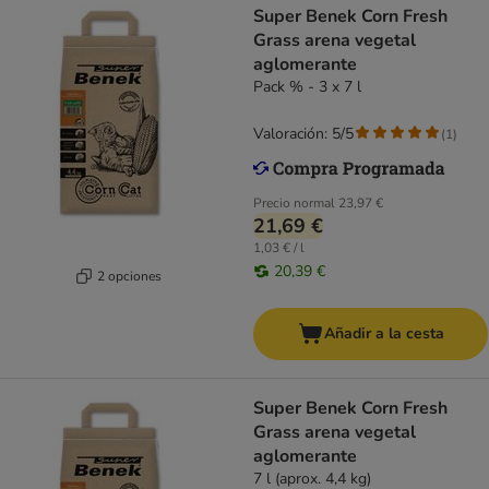
Super Benek Corn Fresh
Grass arena vegetal
aglomerante
Pack % - 3 x 7 l
Valoración: 5/5
(
1
)
Precio normal
23,97 €
21,69 €
1,03 € / l
20,39 €
2 opciones
Añadir a la cesta
Super Benek Corn Fresh
Grass arena vegetal
aglomerante
7 l (aprox. 4,4 kg)