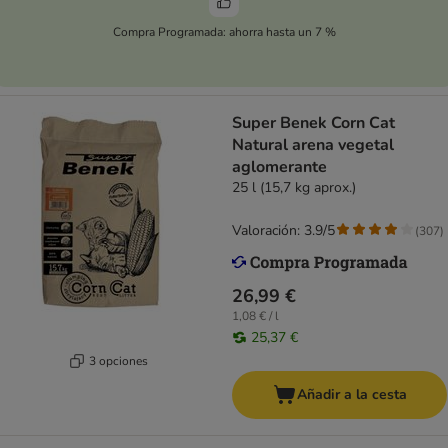
Compra Programada: ahorra hasta un 7 %
Super Benek Corn Cat
Natural arena vegetal
aglomerante
25 l (15,7 kg aprox.)
Valoración: 3.9/5
(
307
)
26,99 €
1,08 € / l
25,37 €
3 opciones
Añadir a la cesta