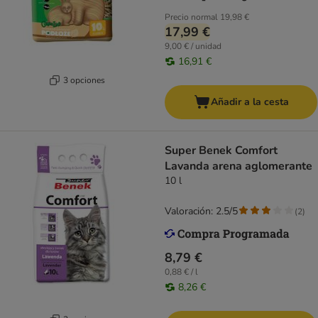
Precio normal
19,98 €
17,99 €
9,00 € / unidad
16,91 €
3 opciones
Añadir a la cesta
Super Benek Comfort
Lavanda arena aglomerante
10 l
Valoración: 2.5/5
(
2
)
8,79 €
0,88 € / l
8,26 €