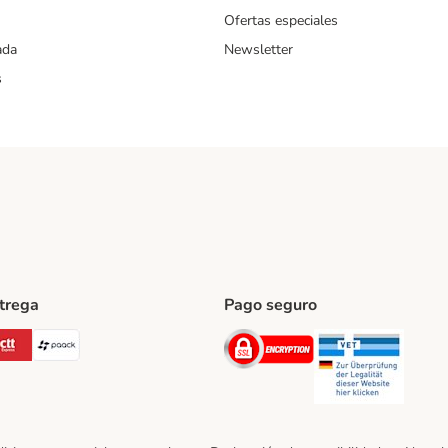
Ofertas especiales
ada
Newsletter
s
ntrega
Pago seguro
ping Method
Post Shipping Method
CTTExpress Shipping Method
paack Shipping Method
Security
Securit