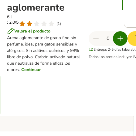
aglomerante
6 l
: 2.0/5
(
1
)
Valora el producto
Arena aglomerante de grano fino sin
perfume, ideal para gatos sensibles y
Entrega: 2-5 días laborab
alérgicos. Sin aditivos químicos y 99%
libre de polvo. Carbón activado natural
Todos los precios incluyen I
que neutraliza de forma eficaz los
olores.
Continuar