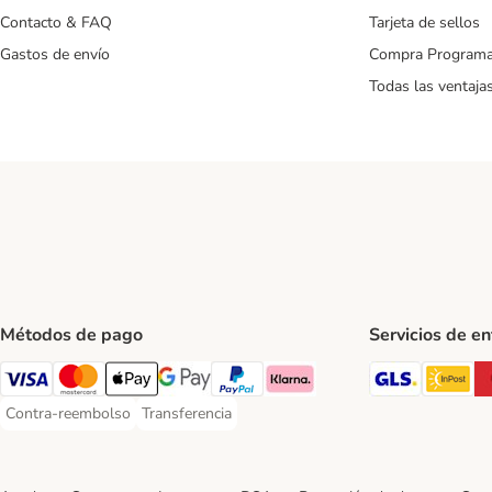
Contacto & FAQ
Tarjeta de sellos
Gastos de envío
Compra Program
Todas las ventaja
Métodos de pago
Servicios de e
GLS Ship
In
Visa Payment Method
Mastercard Payment Method
Apple Pay Payment Method
Google Pay Payment Method
PayPal Payment Method
Klarna Payment Method
Contra-reembolso
Transferencia
Contra-reembolso Payment Method
Transferencia Payment Method