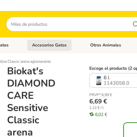
Buscar
atos
Accesorios Gatos
Otros Animales
goria abierto: Accesorios Perros
Menú de categoria abierto: Comida Gatos
Menú de categoria abierto:
ive Classic arena aglomerante
Biokat's
Escoge el producto (2 o
6 l
DIAMOND
1143058.0
CARE
PRVP* 6,99 €
6,69 €
Sensitive
1,12 € / l
6,02 €
Classic
arena