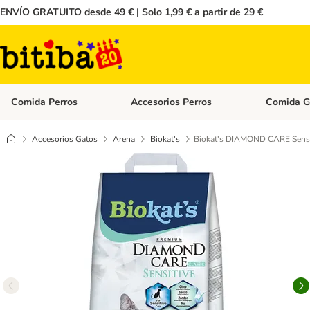
ENVÍO GRATUITO desde 49 € | Solo 1,99 € a partir de 29 €
Comida Perros
Accesorios Perros
Comida G
Menú de categoria abierto: Comida Perros
Menú de cate
Accesorios Gatos
Arena
Biokat's
Biokat's DIAMOND CARE Sensit