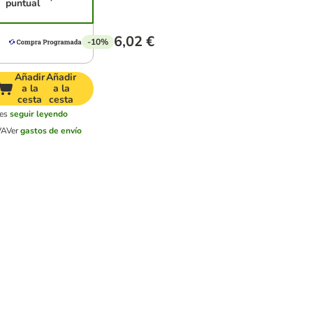
puntual
6,02 €
-10%
Añadir
Añadir
a la
a la
cesta
cesta
les
seguir leyendo
VA
Ver
gastos de envío