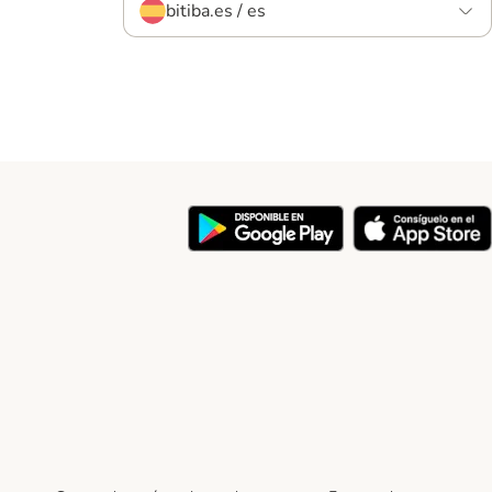
bitiba.es / es
y