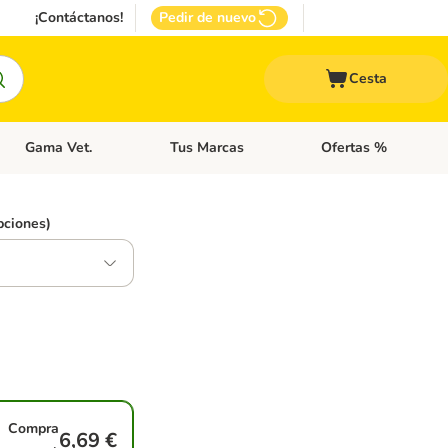
¡Contáctanos!
Pedir de nuevo
Cesta
Gama Vet.
Tus Marcas
Ofertas %
 Accesorios Gatos
Menú de categoria abierto: Otros Animales
Menú de categoria abierto: Gama Vet.
Menú de categoria abie
pciones)
Compra
6,69 €