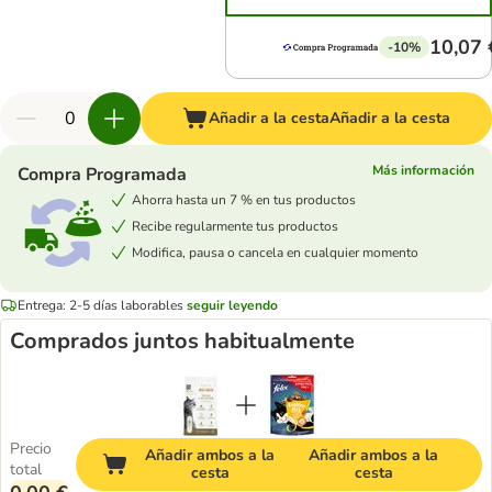
10,07 
-10%
Añadir a la cesta
Añadir a la cesta
Más información
Compra Programada
Ahorra hasta un 7 % en tus productos
Recibe regularmente tus productos
Modifica, pausa o cancela en cualquier momento
Entrega: 2-5 días laborables
seguir leyendo
Comprados juntos habitualmente
Precio
Añadir ambos a la
Añadir ambos a la
total
cesta
cesta