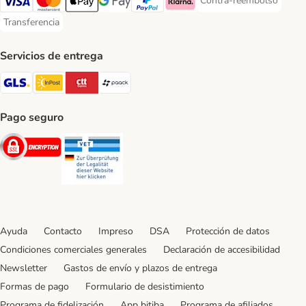
Contra-reembolso
Contra-reembolso Paym
Visa Payment Method
Mastercard Payment Method
Apple Pay Payment Method
Google Pay Payment Method
PayPal Payment Method
Klarna Payment Method
Transferencia
Transferencia Payment Method
Servicios de entrega
GLS Shipping Method
InPost Shipping Method
CTTExpress Shipping Method
paack Shipping Method
Pago seguro
Security
Security
Ayuda
Contacto
Impreso
DSA
Protección de datos
Condiciones comerciales generales
Declaración de accesibilidad
Newsletter
Gastos de envío y plazos de entrega
Formas de pago
Formulario de desistimiento
Programa de fidelización
App bitiba
Programa de afiliados