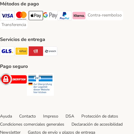
Métodos de pago
Contra-reembolso
Contra-reembolso Paym
Visa Payment Method
Mastercard Payment Method
Apple Pay Payment Method
Google Pay Payment Method
PayPal Payment Method
Klarna Payment Method
Transferencia
Transferencia Payment Method
Servicios de entrega
GLS Shipping Method
InPost Shipping Method
CTTExpress Shipping Method
paack Shipping Method
Pago seguro
Security
Security
Ayuda
Contacto
Impreso
DSA
Protección de datos
Condiciones comerciales generales
Declaración de accesibilidad
Newsletter
Gastos de envío y plazos de entrega