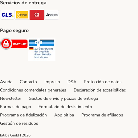
Servicios de entrega
GLS Shipping Method
InPost Shipping Method
CTTExpress Shipping Method
paack Shipping Method
Pago seguro
Security
Security
Ayuda
Contacto
Impreso
DSA
Protección de datos
Condiciones comerciales generales
Declaración de accesibilidad
Newsletter
Gastos de envío y plazos de entrega
Formas de pago
Formulario de desistimiento
Programa de fidelización
App bitiba
Programa de afiliados
Gestión de residuos
bitiba GmbH
2026