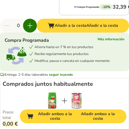
32,39 
-10%
Añadir a la cesta
Añadir a la cesta
Más información
Compra Programada
Ahorra hasta un 7 % en tus productos
Recibe regularmente tus productos
Modifica, pausa o cancela en cualquier momento
Entrega: 2-5 días laborables
seguir leyendo
Comprados juntos habitualmente
Precio
Añadir ambos a la
Añadir ambos a la
total
cesta
cesta
0,00 €