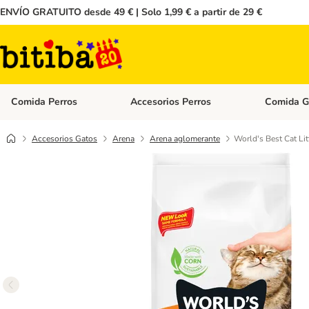
ENVÍO GRATUITO desde 49 € | Solo 1,99 € a partir de 29 €
Comida Perros
Accesorios Perros
Comida G
Menú de categoria abierto: Comida Perros
Menú de cate
Accesorios Gatos
Arena
Arena aglomerante
World's Best Cat Li