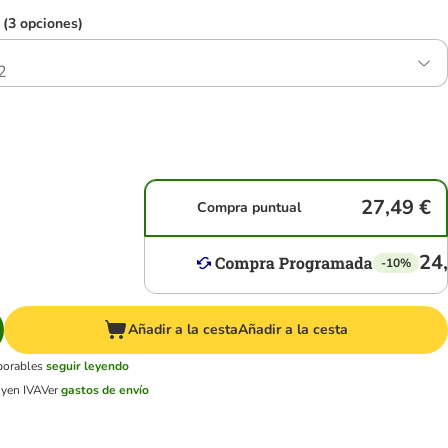
 (3 opciones)
2
27,49 €
Compra puntual
24
-10%
Añadir a la cesta
Añadir a la cesta
aborables
seguir leyendo
uyen IVA
Ver
gastos de envío