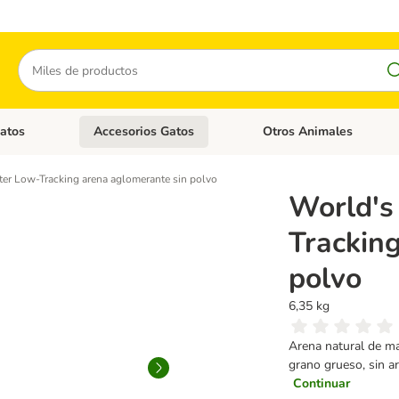
Buscar
atos
Accesorios Gatos
Otros Animales
goria abierto: Accesorios Perros
Menú de categoria abierto: Comida Gatos
Menú de categoria abierto:
tter Low-Tracking arena aglomerante sin polvo
World's 
Trackin
polvo
6,35 kg
Arena natural de ma
grano grueso, sin ar
Continuar