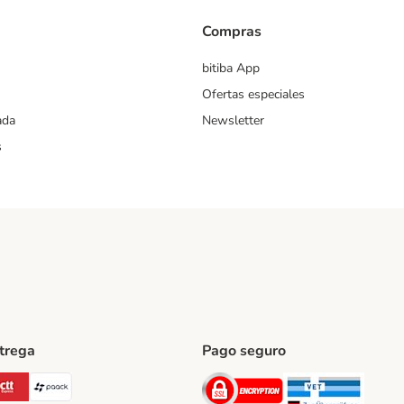
Compras
bitiba App
Ofertas especiales
ada
Newsletter
s
ntrega
Pago seguro
ping Method
Post Shipping Method
CTTExpress Shipping Method
paack Shipping Method
Security
Securit