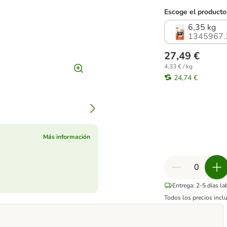
Escoge el producto
6,35 kg
1345967.
27,49 €
4,33 € / kg
24,74 €
Más información
Entrega: 2-5 días l
Todos los precios incl