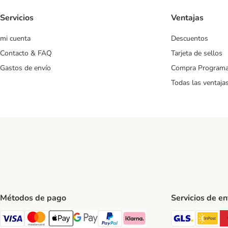
Servicios
Ventajas
mi cuenta
Descuentos
Contacto & FAQ
Tarjeta de sellos
Gastos de envío
Compra Program
Todas las ventaja
Métodos de pago
Servicios de e
GLS Ship
In
Visa Payment Method
Mastercard Payment Method
Apple Pay Payment Method
Google Pay Payment Method
PayPal Payment Method
Klarna Payment Method