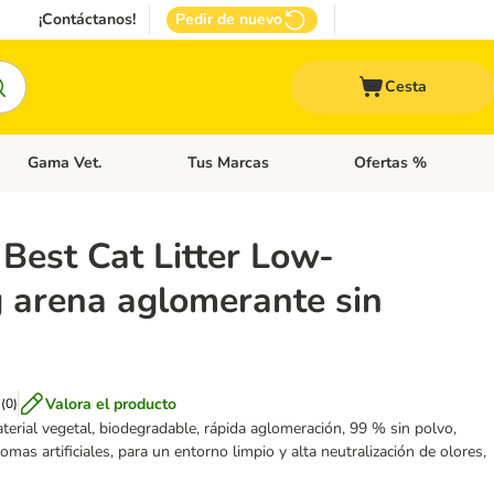
¡Contáctanos!
Pedir de nuevo
Cesta
Gama Vet.
Tus Marcas
Ofertas %
 Accesorios Gatos
Menú de categoria abierto: Otros Animales
Menú de categoria abierto: Gama Vet.
Menú de categoria abie
Best Cat Litter Low-
g arena aglomerante sin
Valora el producto
(
0
)
terial vegetal, biodegradable, rápida aglomeración, 99 % sin polvo,
omas artificiales, para un entorno limpio y alta neutralización de olores,