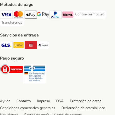
Métodos de pago
Contra-reembolso
Contra-reembolso Paym
Visa Payment Method
Mastercard Payment Method
Apple Pay Payment Method
Google Pay Payment Method
PayPal Payment Method
Klarna Payment Method
Transferencia
Transferencia Payment Method
Servicios de entrega
GLS Shipping Method
InPost Shipping Method
CTTExpress Shipping Method
paack Shipping Method
Pago seguro
Security
Security
Ayuda
Contacto
Impreso
DSA
Protección de datos
Condiciones comerciales generales
Declaración de accesibilidad
Newsletter
Gastos de envío y plazos de entrega