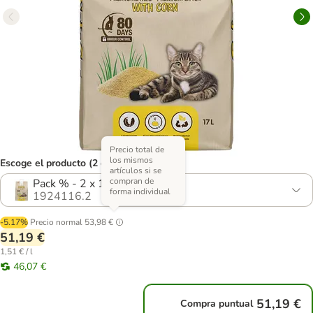
Precio total de
los mismos
Escoge el producto (2 opciones)
artículos si se
compran de
Pack % - 2 x 17 l
forma individual
1924116.2
-5.17%
Precio normal
53,98 €
51,19 €
1,51 € / l
46,07 €
51,19 €
Compra puntual