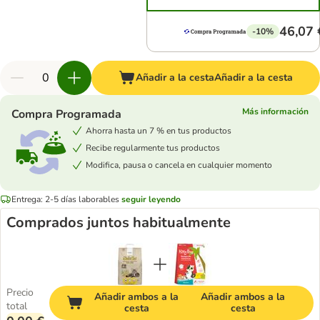
46,07 
-10%
Añadir a la cesta
Añadir a la cesta
Más información
Compra Programada
Ahorra hasta un 7 % en tus productos
Recibe regularmente tus productos
Modifica, pausa o cancela en cualquier momento
Entrega: 2-5 días laborables
seguir leyendo
Comprados juntos habitualmente
Precio
Añadir ambos a la
Añadir ambos a la
total
cesta
cesta