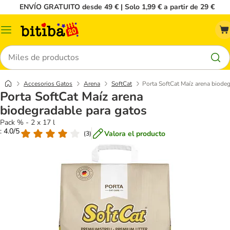
ENVÍO GRATUITO desde 49 € | Solo 1,99 € a partir de 29 €
Menú
Buscar
Accesorios Gatos
Arena
SoftCat
Porta SoftCat Maíz arena biode
Porta SoftCat Maíz arena
biodegradable para gatos
Pack % - 2 x 17 l
: 4.0/5
Valora el producto
(
3
)