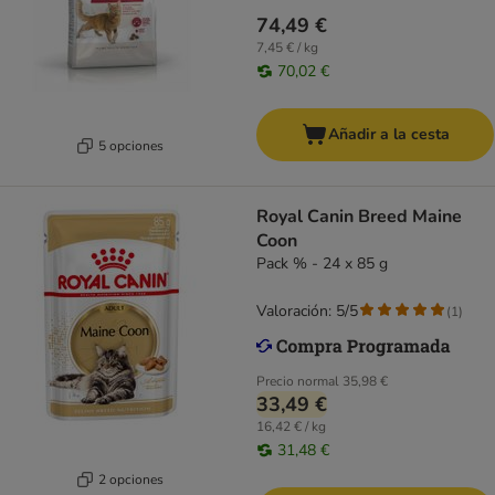
74,49 €
7,45 € / kg
70,02 €
Añadir a la cesta
5 opciones
Royal Canin Breed Maine
Coon
Pack % - 24 x 85 g
Valoración: 5/5
(
1
)
Precio normal
35,98 €
33,49 €
16,42 € / kg
31,48 €
2 opciones