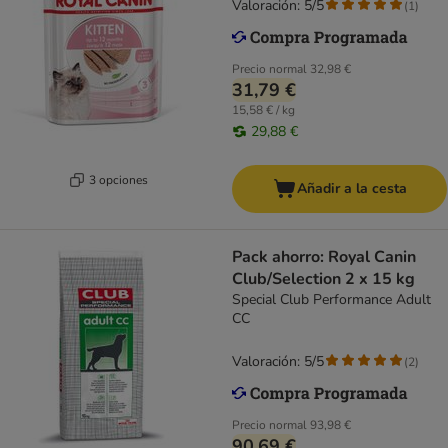
Valoración: 5/5
(
1
)
Precio normal
32,98 €
31,79 €
15,58 € / kg
29,88 €
3 opciones
Añadir a la cesta
Pack ahorro: Royal Canin
Club/Selection 2 x 15 kg
Special Club Performance Adult
CC
Valoración: 5/5
(
2
)
Precio normal
93,98 €
90,69 €