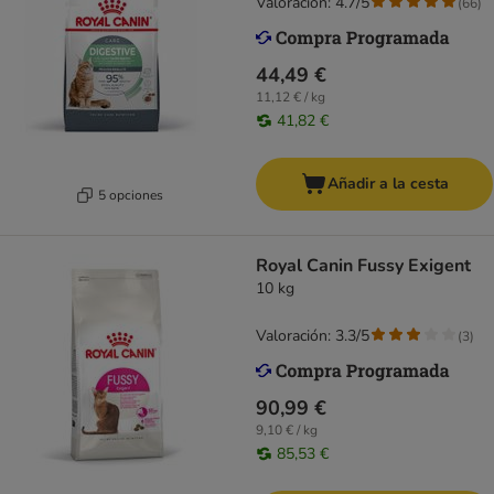
Valoración: 4.7/5
(
66
)
44,49 €
11,12 € / kg
41,82 €
Añadir a la cesta
5 opciones
Royal Canin Fussy Exigent
10 kg
Valoración: 3.3/5
(
3
)
90,99 €
9,10 € / kg
85,53 €