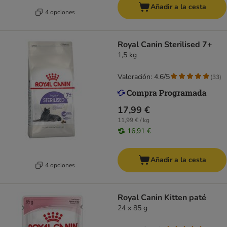
Añadir a la cesta
4 opciones
Royal Canin Sterilised 7+
1,5 kg
Valoración: 4.6/5
(
33
)
17,99 €
11,99 € / kg
16,91 €
Añadir a la cesta
4 opciones
Royal Canin Kitten paté
24 x 85 g