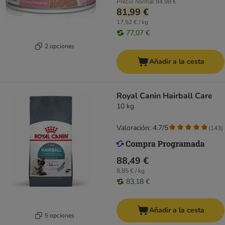
Precio normal
84,98 €
81,99 €
17,52 € / kg
77,07 €
2 opciones
Añadir a la cesta
Royal Canin Hairball Care
10 kg
Valoración: 4.7/5
(
143
)
88,49 €
8,85 € / kg
83,18 €
Añadir a la cesta
5 opciones