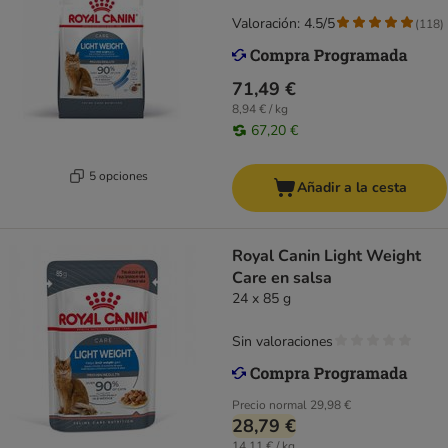
Valoración: 4.5/5
(
118
)
71,49 €
8,94 € / kg
67,20 €
5 opciones
Añadir a la cesta
Royal Canin Light Weight
Care en salsa
24 x 85 g
Sin valoraciones
Precio normal
29,98 €
28,79 €
14,11 € / kg