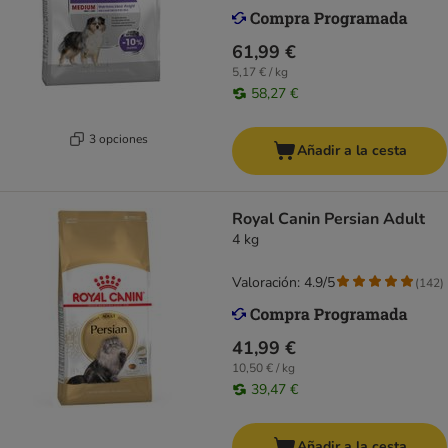
61,99 €
5,17 € / kg
58,27 €
3 opciones
Añadir a la cesta
Royal Canin Persian Adult
4 kg
Valoración: 4.9/5
(
142
)
41,99 €
10,50 € / kg
39,47 €
Añadir a la cesta