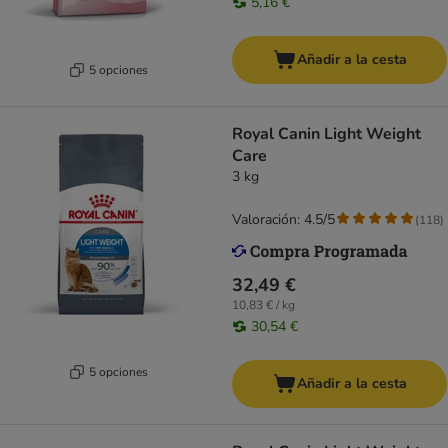
5,16 €
Añadir a la cesta
5 opciones
Royal Canin Light Weight
Care
3 kg
Valoración: 4.5/5
(
118
)
32,49 €
10,83 € / kg
30,54 €
5 opciones
Añadir a la cesta