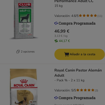
Performance Adult CC
15 kg
Valoración: 4.6/5
(
11
)
46,99 €
3,13 € / kg
44,17 €
2 opciones
Añadir a la cesta
Royal Canin Pastor Alemán
Adult
- Pack % - 2 x 11 kg
Valoración: 5/5
(
3
)