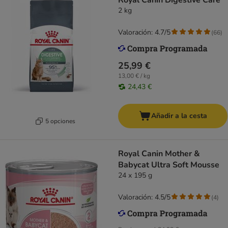
Royal Canin Digestive Care
2 kg
Valoración: 4.7/5
(
66
)
25,99 €
13,00 € / kg
24,43 €
Añadir a la cesta
5 opciones
Royal Canin Mother &
Babycat Ultra Soft Mousse
24 x 195 g
Valoración: 4.5/5
(
4
)