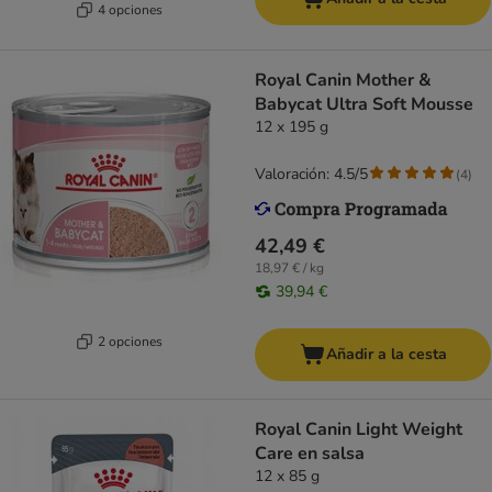
4 opciones
Royal Canin Mother &
Babycat Ultra Soft Mousse
12 x 195 g
Valoración: 4.5/5
(
4
)
42,49 €
18,97 € / kg
39,94 €
2 opciones
Añadir a la cesta
Royal Canin Light Weight
Care en salsa
12 x 85 g