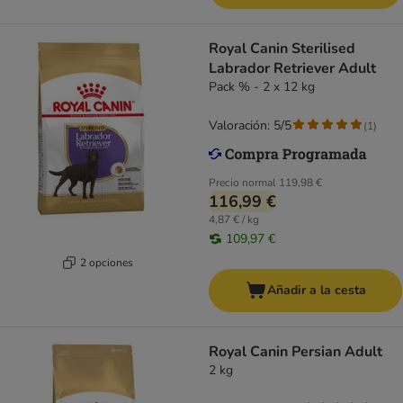
Royal Canin Sterilised
Labrador Retriever Adult
Pack % - 2 x 12 kg
Valoración: 5/5
(
1
)
Precio normal
119,98 €
116,99 €
4,87 € / kg
109,97 €
2 opciones
Añadir a la cesta
Royal Canin Persian Adult
2 kg