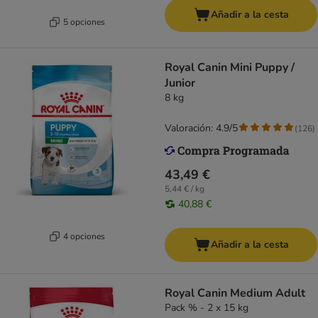
Añadir a la cesta
5 opciones
Royal Canin Mini Puppy /
Junior
8 kg
Valoración: 4.9/5
(
126
)
43,49 €
5,44 € / kg
40,88 €
4 opciones
Añadir a la cesta
Royal Canin Medium Adult
Pack % - 2 x 15 kg