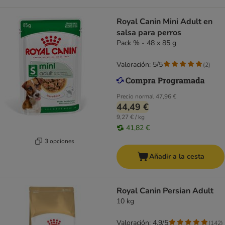
Royal Canin Mini Adult en
salsa para perros
Pack % - 48 x 85 g
Valoración: 5/5
(
2
)
Precio normal
47,96 €
44,49 €
9,27 € / kg
41,82 €
3 opciones
Añadir a la cesta
Royal Canin Persian Adult
10 kg
Valoración: 4.9/5
(
142
)