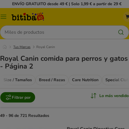
ENVÍO GRATUITO desde 49 € | Solo 1,99 € a partir de 29 €
Menú
Buscar
Tus Marcas
Royal Canin
Royal Canin comida para perros y gatos
- Página 2
Size / Tamaños
Breed / Razas
Care Nutrition
Special Club
Lo más vendido
Filtrar por
49 - 96 de 721 Resultados