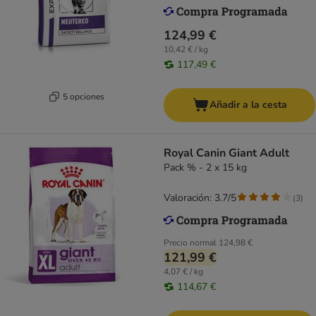
124,99 €
10,42 € / kg
117,49 €
5 opciones
Añadir a la cesta
Royal Canin Giant Adult
Pack % - 2 x 15 kg
Valoración: 3.7/5
(
3
)
Precio normal
124,98 €
121,99 €
4,07 € / kg
114,67 €