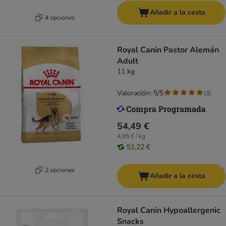
Añadir a la cesta
4 opciones
Royal Canin Pastor Alemán
Adult
11 kg
Valoración: 5/5
(
3
)
54,49 €
4,95 € / kg
51,22 €
2 opciones
Añadir a la cesta
Royal Canin Hypoallergenic
Snacks