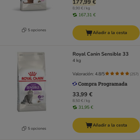
177,99 €
8,90 € / kg
167,31 €
5 opciones
Añadir a la cesta
Royal Canin Sensible 33
4 kg
Valoración: 4.8/5
(
257
)
33,99 €
8,50 € / kg
31,95 €
Añadir a la cesta
5 opciones