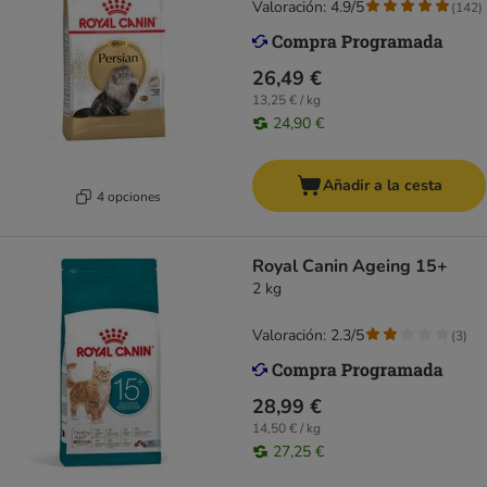
Valoración: 4.9/5
(
142
)
26,49 €
13,25 € / kg
24,90 €
Añadir a la cesta
4 opciones
Royal Canin Ageing 15+
2 kg
Valoración: 2.3/5
(
3
)
28,99 €
14,50 € / kg
27,25 €