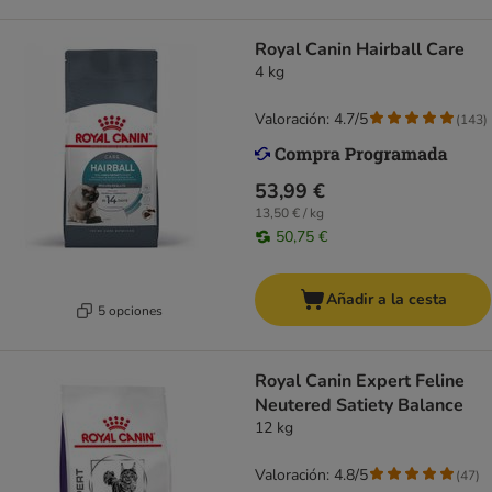
Royal Canin Hairball Care
4 kg
Valoración: 4.7/5
(
143
)
53,99 €
13,50 € / kg
50,75 €
Añadir a la cesta
5 opciones
Royal Canin Expert Feline
Neutered Satiety Balance
12 kg
Valoración: 4.8/5
(
47
)