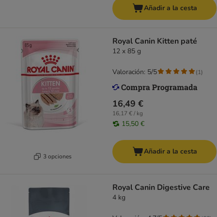
Añadir a la cesta
Royal Canin Kitten paté
12 x 85 g
Valoración: 5/5
(
1
)
16,49 €
16,17 € / kg
15,50 €
Añadir a la cesta
3 opciones
Royal Canin Digestive Care
4 kg