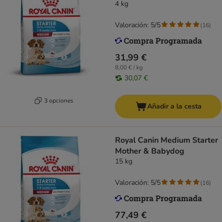
4 kg
Valoración: 5/5
(
16
)
31,99 €
8,00 € / kg
30,07 €
3 opciones
Añadir a la cesta
Royal Canin Medium Starter
Mother & Babydog
15 kg
Valoración: 5/5
(
16
)
77,49 €