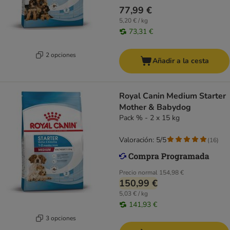
77,99 €
5,20 € / kg
73,31 €
2 opciones
Añadir a la cesta
Royal Canin Medium Starter
Mother & Babydog
Pack % - 2 x 15 kg
Valoración: 5/5
(
16
)
Precio normal
154,98 €
150,99 €
5,03 € / kg
141,93 €
3 opciones