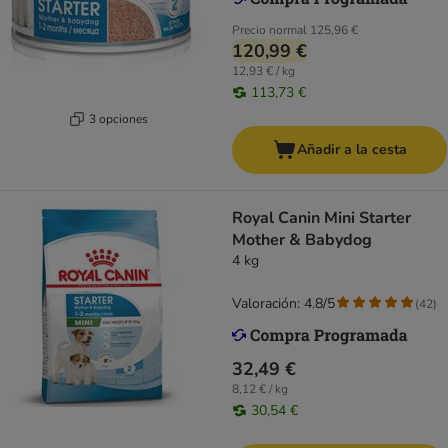
Precio normal
125,96 €
120,99 €
12,93 € / kg
113,73 €
3 opciones
Añadir a la cesta
Royal Canin Mini Starter
Mother & Babydog
4 kg
Valoración: 4.8/5
(
42
)
32,49 €
8,12 € / kg
30,54 €