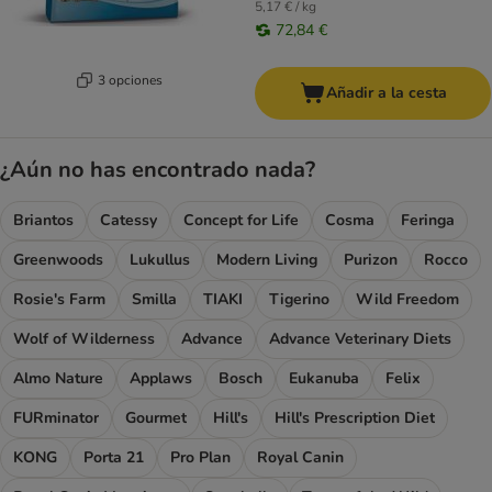
5,17 € / kg
72,84 €
3 opciones
Añadir a la cesta
¿Aún no has encontrado nada?
Briantos
Catessy
Concept for Life
Cosma
Feringa
Greenwoods
Lukullus
Modern Living
Purizon
Rocco
Rosie's Farm
Smilla
TIAKI
Tigerino
Wild Freedom
Wolf of Wilderness
Advance
Advance Veterinary Diets
Almo Nature
Applaws
Bosch
Eukanuba
Felix
FURminator
Gourmet
Hill's
Hill's Prescription Diet
KONG
Porta 21
Pro Plan
Royal Canin