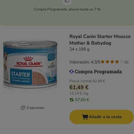
Compra Programada: ahorra hasta un 7 %
Royal Canin Starter Mousse
Mother & Babydog
24 x 195 g
Valoración: 4.3/5
(
6
)
Precio normal
62,98 €
61,49 €
13,14 € / kg
57,80 €
3 opciones
Añadir a la cesta