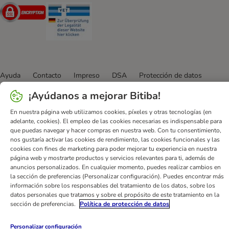
Security
Security
Ayuda
Contacto
Impreso
DSA
Protección de datos
Condiciones comerciales generales
Declaración de accesibilidad
¡Ayúdanos a mejorar Bitiba!
Newsletter
Gastos de envío y plazos de entrega
En nuestra página web utilizamos cookies, píxeles y otras tecnologías (en
Formas de pago
Formulario de desistimiento
adelante, cookies). El empleo de las cookies necesarias es indispensable para
Programa de fidelización
App bitiba
Programa de afiliados
que puedas navegar y hacer compras en nuestra web. Con tu consentimiento,
nos gustaría activar las cookies de rendimiento, las cookies funcionales y las
Gestión de residuos
cookies con fines de marketing para poder mejorar tu experiencia en nuestra
página web y mostrarte productos y servicios relevantes para ti, además de
bitiba GmbH
2026
anuncios personalizados. En cualquier momento, puedes realizar cambios en
la sección de preferencias (Personalizar configuración). Puedes encontrar más
información sobre los responsables del tratamiento de los datos, sobre los
datos personales que tratamos y sobre el propósito de este tratamiento en la
sección de preferencias.
Política de protección de datos
Personalizar configuración