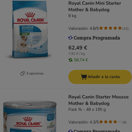
Royal Canin Mini Starter
Mother & Babydog
8 kg
Valoración: 4.8/5
(
42
)
62,49 €
7,81 € / kg
58,74 €
3 opciones
Añadir a la cesta
Royal Canin Starter Mousse
Mother & Babydog
Pack % - 48 x 195 g
Valoración: 4.3/5
(
6
)