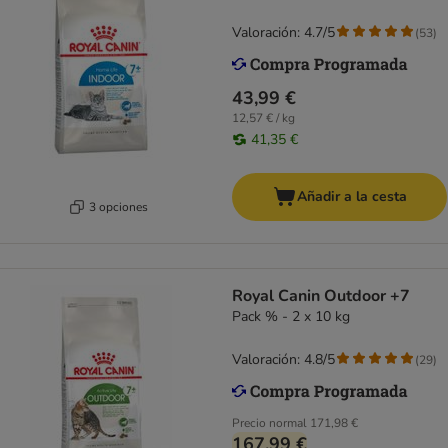
Valoración: 4.7/5
(
53
)
43,99 €
12,57 € / kg
41,35 €
Añadir a la cesta
3 opciones
Royal Canin Outdoor +7
Pack % - 2 x 10 kg
Valoración: 4.8/5
(
29
)
Precio normal
171,98 €
167,99 €