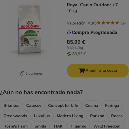
Royal Canin Outdoor +7
10 kg
Valoración: 4.8/5
(
29
)
85,99 €
8,60 € / kg
80,83 €
Añadir a la cesta
3 opciones
¿Aún no has encontrado nada?
Briantos
Catessy
Concept for Life
Cosma
Feringa
Greenwoods
Lukullus
Modern Living
Purizon
Rocco
Rosie's Farm
Smilla
TIAKI
Tigerino
Wild Freedom