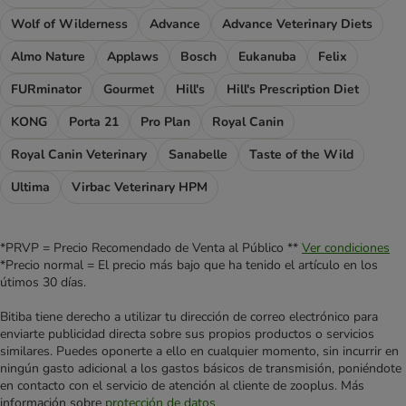
Wolf of Wilderness
Advance
Advance Veterinary Diets
Almo Nature
Applaws
Bosch
Eukanuba
Felix
FURminator
Gourmet
Hill's
Hill's Prescription Diet
KONG
Porta 21
Pro Plan
Royal Canin
Royal Canin Veterinary
Sanabelle
Taste of the Wild
Ultima
Virbac Veterinary HPM
*PRVP = Precio Recomendado de Venta al Público **
Ver condiciones
*Precio normal = El precio más bajo que ha tenido el artículo en los
útimos 30 días.
Bitiba tiene derecho a utilizar tu dirección de correo electrónico para
enviarte publicidad directa sobre sus propios productos o servicios
similares. Puedes oponerte a ello en cualquier momento, sin incurrir en
ningún gasto adicional a los gastos básicos de transmisión, poniéndote
en contacto con el servicio de atención al cliente de zooplus. Más
información sobre
protección de datos