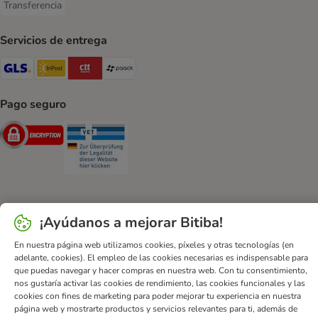
Transferencia
Transferencia Payment Method
Servicios de entrega
GLS Shipping Method
InPost Shipping Method
CTTExpress Shipping Method
paack Shipping Method
Pago seguro
Security
Security
¡Ayúdanos a mejorar Bitiba!
Ayuda
Contacto
Impreso
DSA
Protección de datos
Condiciones comerciales generales
Declaración de accesibilidad
En nuestra página web utilizamos cookies, píxeles y otras tecnologías (en
adelante, cookies). El empleo de las cookies necesarias es indispensable para
Newsletter
Gastos de envío y plazos de entrega
que puedas navegar y hacer compras en nuestra web. Con tu consentimiento,
Formas de pago
Formulario de desistimiento
nos gustaría activar las cookies de rendimiento, las cookies funcionales y las
cookies con fines de marketing para poder mejorar tu experiencia en nuestra
Programa de fidelización
App bitiba
Programa de afiliados
página web y mostrarte productos y servicios relevantes para ti, además de