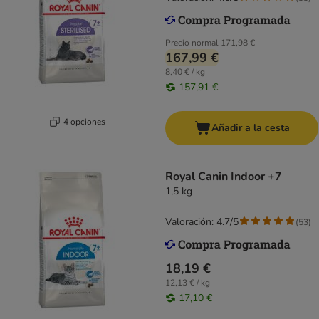
Precio normal
171,98 €
167,99 €
8,40 € / kg
157,91 €
4 opciones
Añadir a la cesta
Royal Canin Indoor +7
1,5 kg
Valoración: 4.7/5
(
53
)
18,19 €
12,13 € / kg
17,10 €