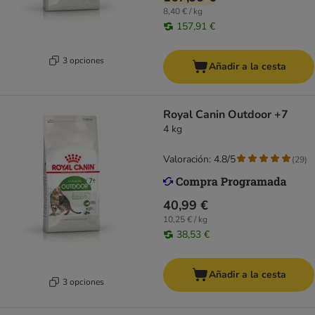
8,40 € / kg
157,91 €
3 opciones
Añadir a la cesta
Royal Canin Outdoor +7
4 kg
Valoración: 4.8/5
(
29
)
40,99 €
10,25 € / kg
38,53 €
Añadir a la cesta
3 opciones