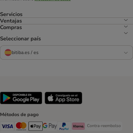
Servicios
Ventajas
Compras
Seleccionar país
bitiba.es / es
Métodos de pago
Contra-reembolso
Contra-reembolso Paym
Visa Payment Method
Mastercard Payment Method
Apple Pay Payment Method
Google Pay Payment Method
PayPal Payment Method
Klarna Payment Method