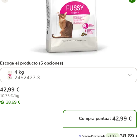
Escoge el producto (5 opciones)
4 kg
2452427.3
42,99 €
10,75 € / kg
38,69 €
42,99 €
Compra puntual
38,69 
-10%