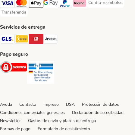
Contra-reembolso
Contra-reembolso Paym
Visa Payment Method
Mastercard Payment Method
Apple Pay Payment Method
Google Pay Payment Method
PayPal Payment Method
Klarna Payment Method
Transferencia
Transferencia Payment Method
Servicios de entrega
GLS Shipping Method
InPost Shipping Method
CTTExpress Shipping Method
paack Shipping Method
Pago seguro
Security
Security
Ayuda
Contacto
Impreso
DSA
Protección de datos
Condiciones comerciales generales
Declaración de accesibilidad
Newsletter
Gastos de envío y plazos de entrega
Formas de pago
Formulario de desistimiento