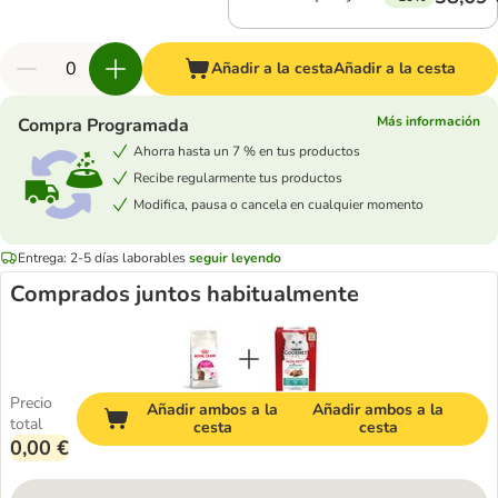
Añadir a la cesta
Añadir a la cesta
Más información
Compra Programada
Ahorra hasta un 7 % en tus productos
Recibe regularmente tus productos
Modifica, pausa o cancela en cualquier momento
Entrega: 2-5 días laborables
seguir leyendo
Comprados juntos habitualmente
Precio
Añadir ambos a la
Añadir ambos a la
total
cesta
cesta
0,00 €