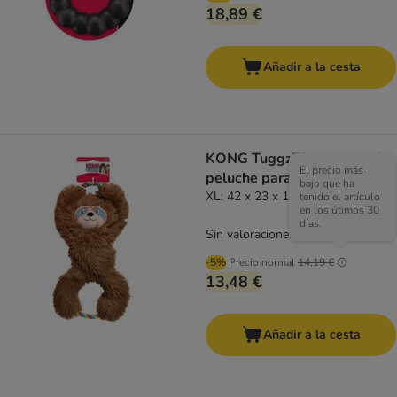
18,89 €
Añadir a la cesta
KONG Tuggz™ perezoso de
El precio más
peluche para perros
bajo que ha
XL: 42 x 23 x 11 cm (L x An x Al)
tenido el artículo
en los útimos 30
días.
Sin valoraciones
-5%
Precio normal
14,19 €
13,48 €
Añadir a la cesta