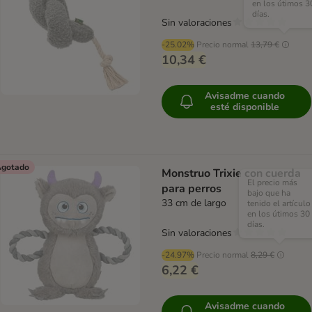
en los útimos 3
días.
Sin valoraciones
-25.02%
Precio normal
13,79 €
10,34 €
Avisadme cuando
esté disponible
gotado
Monstruo Trixie con cuerda
El precio más
para perros
bajo que ha
33 cm de largo
tenido el artículo
en los útimos 30
días.
Sin valoraciones
-24.97%
Precio normal
8,29 €
6,22 €
Avisadme cuando