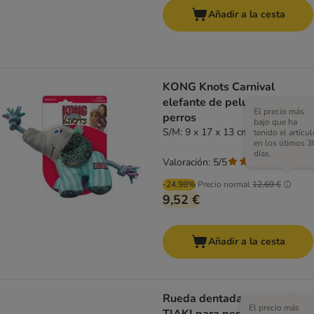
Añadir a la cesta
KONG Knots Carnival
elefante de peluche para
El precio más
perros
bajo que ha
S/M: 9 x 17 x 13 cm (L x An x Al)
tenido el artícul
en los útimos 3
días.
Valoración: 5/5
(
1
)
-24.98%
Precio normal
12,69 €
9,52 €
Añadir a la cesta
Rueda dentada con cuerda
El precio más