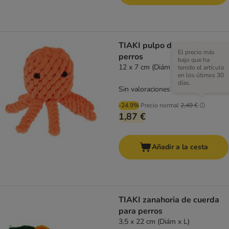
TIAKI pulpo de cuerda para
El precio más
perros
bajo que ha
12 x 7 cm (Diám x Al) aprox.
tenido el artículo
en los útimos 30
días.
Sin valoraciones
-24.9%
Precio normal
2,49 €
1,87 €
Añadir a la cesta
TIAKI zanahoria de cuerda
para perros
3,5 x 22 cm (Diám x L)