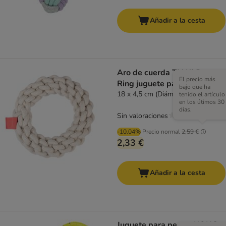
Añadir a la cesta
Aro de cuerda TIAKI Rope
El precio más
Ring juguete para perros
bajo que ha
18 x 4,5 cm (Diám x Al)
tenido el artículo
en los útimos 30
días.
Sin valoraciones
-10.04%
Precio normal
2,59 €
2,33 €
Añadir a la cesta
Juguete para perros KONG