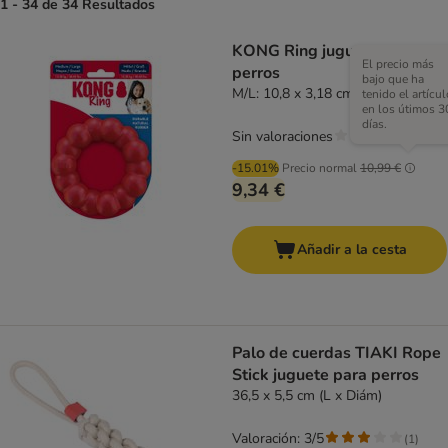
1 - 34 de 34 Resultados
KONG Ring juguete para
El precio más
perros
bajo que ha
M/L: 10,8 x 3,18 cm (Diám x Al)
tenido el artícul
en los útimos 3
días.
Sin valoraciones
-15.01%
Precio normal
10,99 €
9,34 €
Añadir a la cesta
Palo de cuerdas TIAKI Rope
Stick juguete para perros
36,5 x 5,5 cm (L x Diám)
Valoración: 3/5
(
1
)