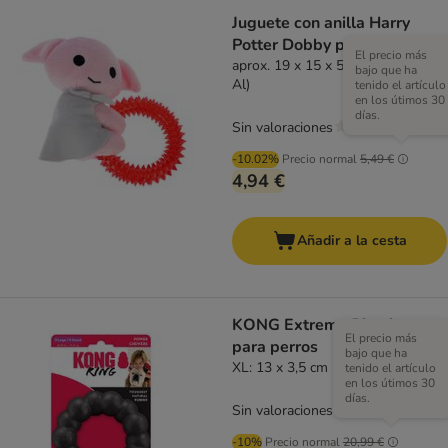
Juguete con anilla Harry
Potter Dobby para perros
El precio más
aprox. 19 x 15 x 5 cm (L x An x
bajo que ha
Al)
tenido el artículo
en los útimos 30
días.
Sin valoraciones
-10.02%
Precio normal
5,49 €
4,94 €
Añadir a la cesta
KONG Extreme Ring juguete
El precio más
para perros
bajo que ha
XL: 13 x 3,5 cm (Diám x Al)
tenido el artículo
en los útimos 30
días.
Sin valoraciones
-10%
Precio normal
20,99 €