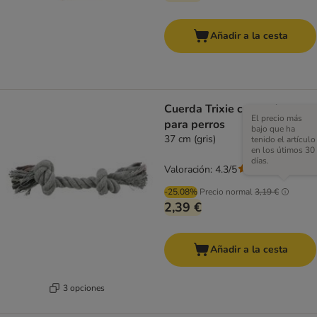
Añadir a la cesta
Cuerda Trixie con nudos
El precio más
para perros
bajo que ha
37 cm (gris)
tenido el artículo
en los útimos 30
días.
Valoración: 4.3/5
(
6
)
-25.08%
Precio normal
3,19 €
2,39 €
Añadir a la cesta
3 opciones