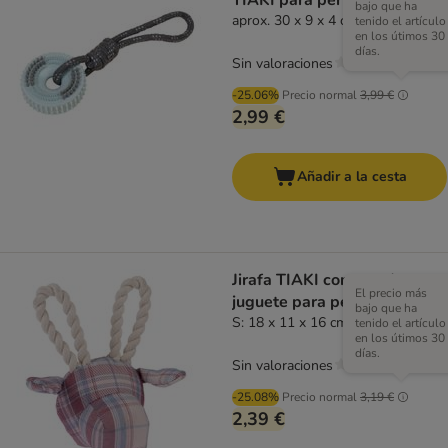
TIAKI para perros
bajo que ha
aprox. 30 x 9 x 4 cm (L x An x Al)
tenido el artículo
en los útimos 30
días.
Sin valoraciones
-25.06%
Precio normal
3,99 €
2,99 €
Añadir a la cesta
Jirafa TIAKI con cuerda
El precio más
juguete para perros
bajo que ha
S: 18 x 11 x 16 cm (L x An x Al)
tenido el artículo
en los útimos 30
días.
Sin valoraciones
-25.08%
Precio normal
3,19 €
2,39 €