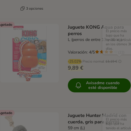
3 opciones
gotado
Juguete KONG Aqua para
El precio más
perros
bajo que ha
L (perros de entre 13 y 30 kg)
tenido el artícul
en los útimos 3
días.
Valoración: 4/5
(
22
)
-25.02%
Precio normal
13,19 €
9,89 €
Avisadme cuando
esté disponible
gotado
Juguete Hunter Madrid con
El precio más
cuerda, gris para perros
bajo que ha
59 cm (L)
tenido el artícul