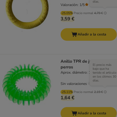
días.
Valoración: 1/5
(
1
)
-25.05%
Precio normal
4,79 €
3,59 €
Añadir a la cesta
Anillo TPR de juguete para
El precio más
perros
bajo que ha
Aprox. diámetro: 11,5 cm
tenido el artículo
en los útimos 30
días.
Sin valoraciones
-25.11%
Precio normal
2,19 €
1,64 €
Añadir a la cesta