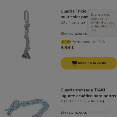
Cuerda Trixie doble
El precio más
multicolor para perros
bajo que ha
60 cm de largo
tenido el artículo
en los útimos 30
días.
Sin valoraciones
-5.01%
Precio normal
4,19 €
3,98 €
Añadir a la cesta
Cuerda trenzada TIAKI
juguete acuático para perros
48 x 3 x 1 cm (L x An x Al)
Sin valoraciones