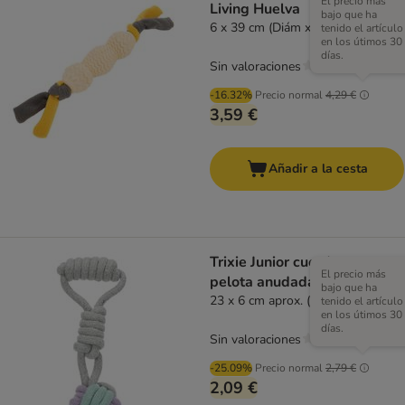
El precio más
Living Huelva
bajo que ha
6 x 39 cm (Diám x L) aprox.
tenido el artículo
en los útimos 30
días.
Sin valoraciones
-16.32%
Precio normal
4,29 €
3,59 €
Añadir a la cesta
Trixie Junior cuerda con
El precio más
pelota anudada para perros
bajo que ha
23 x 6 cm aprox. (L x Diam)
tenido el artículo
en los útimos 30
días.
Sin valoraciones
-25.09%
Precio normal
2,79 €
2,09 €