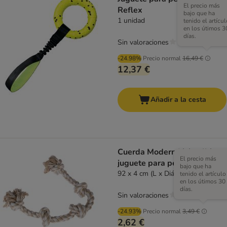
El precio más
Reflex
bajo que ha
1 unidad
tenido el artícul
en los útimos 3
días.
Sin valoraciones
-24.98%
Precio normal
16,49 €
12,37 €
Añadir a la cesta
Cuerda Modern Living Ibiza
El precio más
juguete para perros
bajo que ha
92 x 4 cm (L x Diám)
tenido el artículo
en los útimos 30
días.
Sin valoraciones
-24.93%
Precio normal
3,49 €
2,62 €