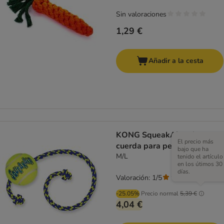
Sin valoraciones
1,29 €
Añadir a la cesta
KONG SqueakAir pelota con
El precio más
cuerda para perros
bajo que ha
M/L
tenido el artículo
en los útimos 30
días.
Valoración: 1/5
(
1
)
-25.05%
Precio normal
5,39 €
4,04 €