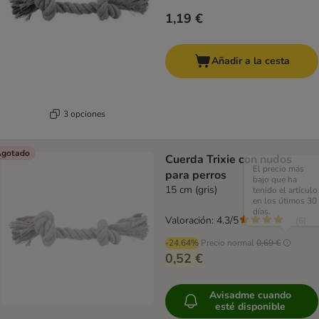
1,19 €
Añadir a la cesta
3 opciones
gotado
Cuerda Trixie con nudos
El precio más
para perros
bajo que ha
15 cm (gris)
tenido el artículo
en los útimos 30
días.
Valoración: 4.3/5
(
6
)
-24.64%
Precio normal
0,69 €
0,52 €
Avisadme cuando
esté disponible