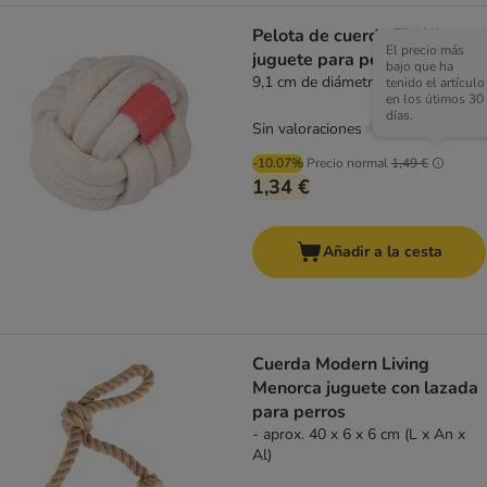
Pelota de cuerda TIAKI
El precio más
juguete para perros
bajo que ha
9,1 cm de diámetro
tenido el artículo
en los útimos 30
días.
Sin valoraciones
-10.07%
Precio normal
1,49 €
1,34 €
Añadir a la cesta
Cuerda Modern Living
Menorca juguete con lazada
para perros
- aprox. 40 x 6 x 6 cm (L x An x
Al)