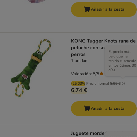
Añadir a la cesta
KONG Tugger Knots rana de
peluche con sonido para
El precio más
perros
bajo que ha
1 unidad
tenido el artículo
en los útimos 30
días.
Valoración: 5/5
(
2
)
-25.03%
Precio normal
8,99 €
6,74 €
Añadir a la cesta
Juguete mordedor Modern