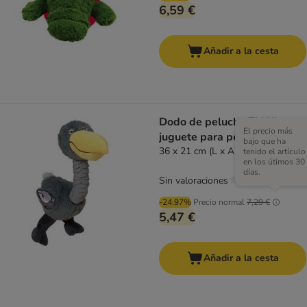
6,59 €
Añadir a la cesta
Dodo de peluche TIAKI
El precio más
juguete para perros
bajo que ha
36 x 21 cm (L x An)
tenido el artículo
en los útimos 30
días.
Sin valoraciones
-24.97%
Precio normal
7,29 €
5,47 €
Añadir a la cesta