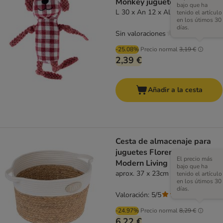
Monkey juguete para perro
bajo que ha
L 30 x An 12 x Al 7 cm
tenido el artículo
en los útimos 30
días.
Sin valoraciones
-25.08%
Precio normal
3,19 €
2,39 €
Añadir a la cesta
Cesta de almacenaje para
juguetes Florence de
El precio más
Modern Living
bajo que ha
aprox. 37 x 23cm (Diám x Al)
tenido el artículo
en los útimos 30
días.
Valoración: 5/5
(
1
)
-24.97%
Precio normal
8,29 €
6,22 €