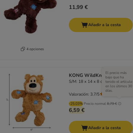
11,99 €
Añadir a la cesta
4 opciones
El precio más
KONG WildKnots Bears
bajo que ha
S/M: 18 x 14 x 8 cm (L x An x Al)
tenido el artículo
en los útimos 30
días.
Valoración: 3.7/5
(
286
)
-25.03%
Precio normal
8,79 €
6,59 €
Añadir a la cesta