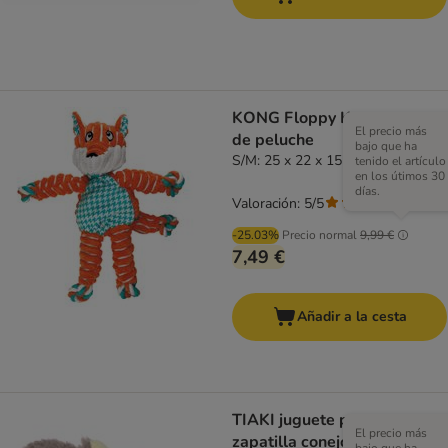
KONG Floppy Knots zorro
El precio más
de peluche
bajo que ha
S/M: 25 x 22 x 15 cm (L x An x Al)
tenido el artículo
en los útimos 30
días.
Valoración: 5/5
(
1
)
-25.03%
Precio normal
9,99 €
7,49 €
Añadir a la cesta
TIAKI juguete para perro
El precio más
zapatilla conejo