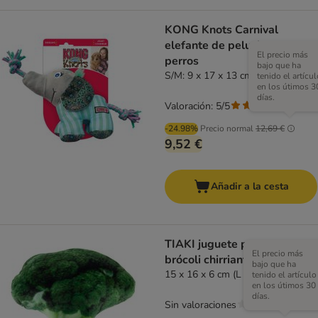
KONG Knots Carnival
elefante de peluche para
El precio más
perros
bajo que ha
S/M: 9 x 17 x 13 cm (L x An x Al)
tenido el artícul
en los útimos 3
días.
Valoración: 5/5
(
1
)
-24.98%
Precio normal
12,69 €
9,52 €
Añadir a la cesta
TIAKI juguete para perro
El precio más
brócoli chirriante
bajo que ha
15 x 16 x 6 cm (L x An x Al)
tenido el artículo
en los útimos 30
días.
Sin valoraciones