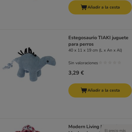
Añadir a la cesta
Estegosaurio TIAKI juguete
para perros
40 x 11 x 19 cm (L x An x Al)
Sin valoraciones
3,29 €
Añadir a la cesta
Modern Living Kampala
El precio más