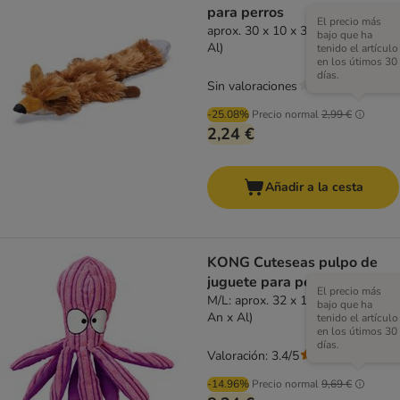
para perros
El precio más
aprox. 30 x 10 x 3 cm (L x An x
bajo que ha
Al)
tenido el artículo
en los útimos 30
días.
Sin valoraciones
-25.08%
Precio normal
2,99 €
2,24 €
Añadir a la cesta
KONG Cuteseas pulpo de
juguete para perros
El precio más
M/L: aprox. 32 x 13 x 11 cm (L x
bajo que ha
An x Al)
tenido el artículo
en los útimos 30
días.
Valoración: 3.4/5
(
44
)
-14.96%
Precio normal
9,69 €