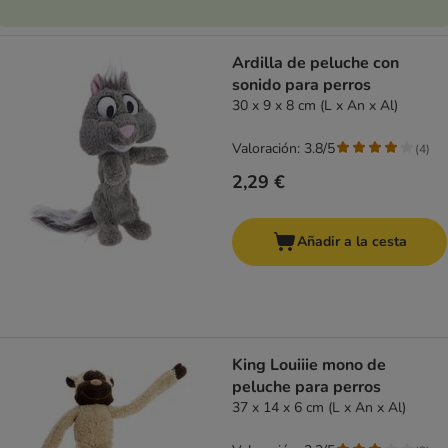
Ardilla de peluche con
sonido para perros
30 x 9 x 8 cm (L x An x Al)
Valoración: 3.8/5
(
4
)
2,29 €
Añadir a la cesta
King Louiiie mono de
peluche para perros
37 x 14 x 6 cm (L x An x Al)