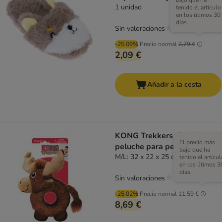
bajo que ha
1 unidad
tenido el artículo
en los útimos 30
días.
Sin valoraciones
-25.09%
Precio normal
2,79 €
2,09 €
Añadir a la cesta
KONG Trekkers alce de
El precio más
peluche para perros
bajo que ha
M/L: 32 x 22 x 25 cm (L x An x Al)
tenido el artícul
en los útimos 3
días.
Sin valoraciones
-25.02%
Precio normal
11,59 €
8,69 €