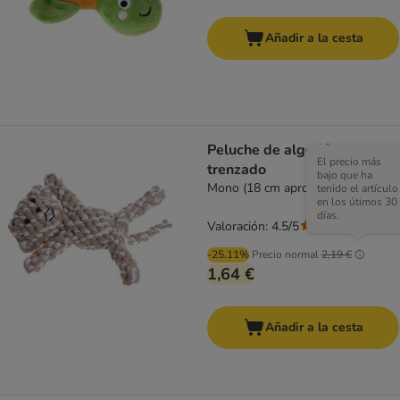
Añadir a la cesta
Peluche de algodón
El precio más
trenzado
bajo que ha
Mono (18 cm aprox.)
tenido el artículo
en los útimos 30
días.
Valoración: 4.5/5
(
2
)
-25.11%
Precio normal
2,19 €
1,64 €
Añadir a la cesta