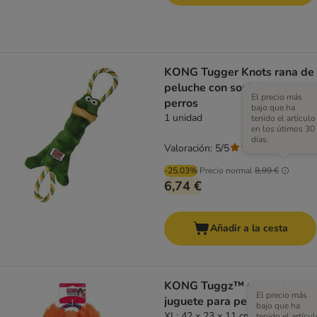
KONG Tugger Knots rana de
peluche con sonido para
El precio más
perros
bajo que ha
1 unidad
tenido el artículo
en los útimos 30
días.
Valoración: 5/5
(
2
)
-25.03%
Precio normal
8,99 €
6,74 €
Añadir a la cesta
KONG Tuggz™ mono de
El precio más
juguete para perros
bajo que ha
XL: 42 x 23 x 11 cm (L x An x Al)
tenido el artícul