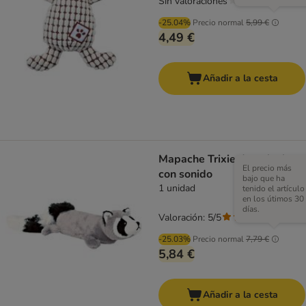
Sin valoraciones
-25.04%
Precio normal
5,99 €
4,49 €
Añadir a la cesta
Mapache Trixie de peluche
El precio más
con sonido
bajo que ha
1 unidad
tenido el artículo
en los útimos 30
días.
Valoración: 5/5
(
1
)
-25.03%
Precio normal
7,79 €
5,84 €
Añadir a la cesta