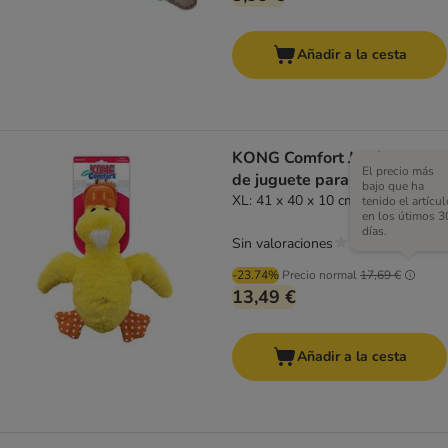
Añadir a la cesta
KONG Comfort Jumbo pato
El precio más
de juguete para perros
bajo que ha
XL: 41 x 40 x 10 cm (L x An x Al)
tenido el artícul
en los útimos 3
días.
Sin valoraciones
-23.74%
Precio normal
17,69 €
13,49 €
Añadir a la cesta