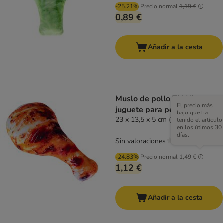
-25.21%
Precio normal
1,19 €
0,89 €
Añadir a la cesta
Muslo de pollo TIAKI
El precio más
juguete para perros
bajo que ha
23 x 13,5 x 5 cm (L x An x Al)
tenido el artículo
en los útimos 30
días.
Sin valoraciones
-24.83%
Precio normal
1,49 €
1,12 €
Añadir a la cesta