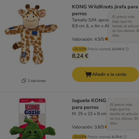
KONG WildKnots jirafa para
perros
El precio más
Tamaño S/M: aprox. 24,1 x 20,3 x
bajo que ha
8,9 cm (L x An x Al)
tenido el artícul
en los útimos 3
días.
Valoración: 4.5/5
(
2
)
-25.02%
Precio normal
10,99 €
8,24 €
Añadir a la cesta
2 opciones
Juguete KONG Cozie Ali
El precio más
para perros
bajo que ha
M: 25 x 23 x 8 cm (L x An x Al)
tenido el artículo
en los útimos 30
días.
Valoración: 3.6/5
(
56
)
-25.03%
Precio normal
8,79 €