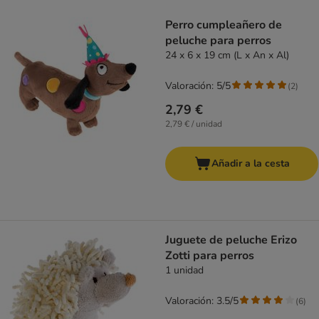
Perro cumpleañero de
peluche para perros
24 x 6 x 19 cm (L x An x Al)
Valoración: 5/5
(
2
)
2,79 €
2,79 € / unidad
Añadir a la cesta
Juguete de peluche Erizo
Zotti para perros
1 unidad
Valoración: 3.5/5
(
6
)