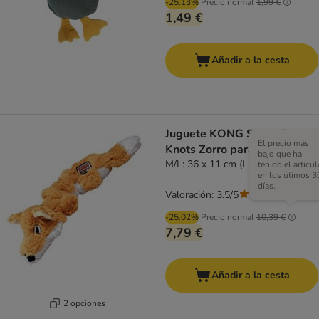
-25.13%
Precio normal
1,99 €
1,49 €
Añadir a la cesta
Juguete KONG Scrunch
El precio más
Knots Zorro para perros
bajo que ha
M/L: 36 x 11 cm (L x An)
tenido el artícul
en los útimos 3
días.
Valoración: 3.5/5
(
64
)
-25.02%
Precio normal
10,39 €
7,79 €
Añadir a la cesta
2 opciones