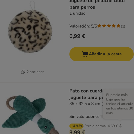
Juguete de peluche Dotti
para perros
1 unidad
Valoración: 5/5
(
1
)
0,99 €
Añadir a la cesta
2 opciones
Pato con cuerda TIAKI
El precio más
juguete para perros
bajo que ha
35 x 32,5 x 8 cm (L x An x Al)
tenido el artículo
en los útimos 30
días.
Sin valoraciones
-14.93%
Precio normal
4,69 €
3,99 €