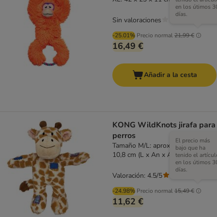
en los útimos 3
días.
Sin valoraciones
-25.01%
Precio normal
21,99 €
16,49 €
Añadir a la cesta
KONG WildKnots jirafa para
perros
El precio más
Tamaño M/L: aprox. 29,2 x 25,4 x
bajo que ha
10,8 cm (L x An x Al)
tenido el artícul
en los útimos 3
días.
Valoración: 4.5/5
(
2
)
-24.98%
Precio normal
15,49 €
11,62 €