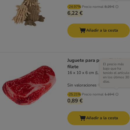
-24.97%
Precio normal
8,29 €
6,22 €
Añadir a la cesta
Juguete para perro TIAKI
El precio más
filete
bajo que ha
16 x 10 x 6 cm (L x An x Al)
tenido el artículo
en los útimos 30
días.
Sin valoraciones
-25.21%
Precio normal
1,19 €
0,89 €
Añadir a la cesta