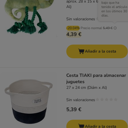
aprox. 28 x 15 x 6 cm (L x An x
bajo que ha
Al)
tenido el artículo
en los útimos 30
días.
Sin valoraciones
-20.04%
Precio normal
5,49 €
4,39 €
Añadir a la cesta
Cesta TIAKI para almacenar
juguetes
27 x 24 cm (Diám x Al)
Sin valoraciones
5,39 €
Añadir a la cesta