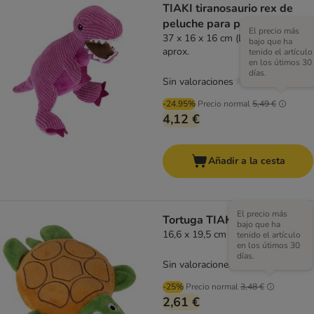
TIAKI tiranosaurio rex de
peluche para perros
El precio más
37 x 16 x 16 cm (L x An x Al)
bajo que ha
aprox.
tenido el artículo
en los útimos 30
días.
Sin valoraciones
-24.95%
Precio normal
5,49 €
4,12 €
Añadir a la cesta
El precio más
Tortuga TIAKI con sonido
bajo que ha
16,6 x 19,5 cm (L x An)
tenido el artículo
en los útimos 30
días.
Sin valoraciones
-25%
Precio normal
3,48 €
2,61 €