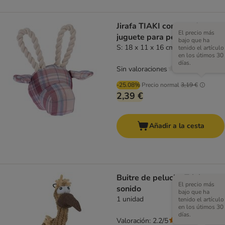
Jirafa TIAKI con cuerda
El precio más
juguete para perros
bajo que ha
S: 18 x 11 x 16 cm (L x An x Al)
tenido el artículo
en los útimos 30
días.
Sin valoraciones
-25.08%
Precio normal
3,19 €
2,39 €
Añadir a la cesta
Buitre de peluche Trixie con
El precio más
sonido
bajo que ha
1 unidad
tenido el artículo
en los útimos 30
días.
Valoración: 2.2/5
(
5
)