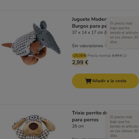
Juguete Modern Living
El precio más
Burgos para perros
bajo que ha
37 x 14 x 17 cm (L x An x Al)
tenido el artículo
en los útimos 30
días.
Sin valoraciones
-25.06%
Precio normal
3,99 €
2,99 €
Añadir a la cesta
Trixie perrito de peluche
El precio más
para perros
bajo que ha
26 cm
tenido el artículo
en los útimos 30
días.