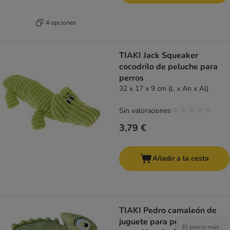
4 opciones
TIAKI Jack Squeaker
cocodrilo de peluche para
perros
32 x 17 x 9 cm (L x An x Al)
Sin valoraciones
3,79 €
Añadir a la cesta
TIAKI Pedro camaleón de
juguete para perros
El precio más