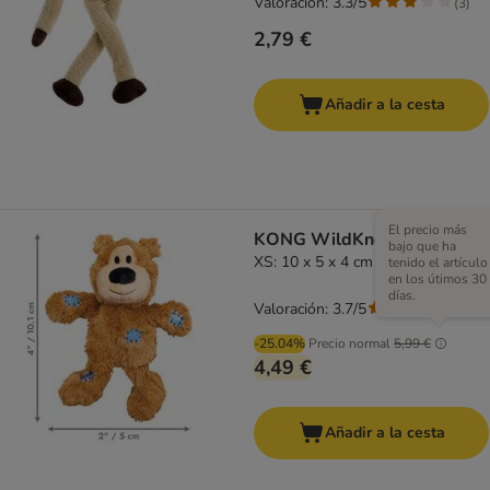
Valoración: 3.3/5
(
3
)
2,79 €
Añadir a la cesta
El precio más
KONG WildKnots Bears
bajo que ha
XS: 10 x 5 x 4 cm (L x An x Al)
tenido el artículo
en los útimos 30
días.
Valoración: 3.7/5
(
286
)
-25.04%
Precio normal
5,99 €
4,49 €
Añadir a la cesta