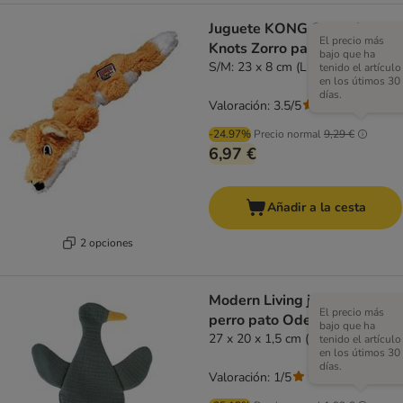
Juguete KONG Scrunch
El precio más
Knots Zorro para perros
bajo que ha
S/M: 23 x 8 cm (L x An)
tenido el artículo
en los útimos 30
días.
Valoración: 3.5/5
(
64
)
-24.97%
Precio normal
9,29 €
6,97 €
Añadir a la cesta
2 opciones
Modern Living juguete para
El precio más
perro pato Odense
bajo que ha
27 x 20 x 1,5 cm (L x An x Al)
tenido el artículo
en los útimos 30
días.
Valoración: 1/5
(
2
)