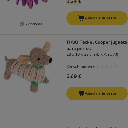
8,24 €
Añadir a la cesta
2 opciones
TIAKI Teckel Cooper juguete
para perros
28 x 10 x 23 cm (L x An x Al)
Sin valoraciones
5,69 €
Añadir a la cesta