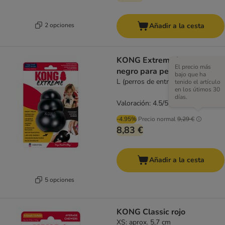
2 opciones
Añadir a la cesta
KONG Extreme juguete
El precio más
negro para perros
bajo que ha
L (perros de entre 13 y 30 kg)
tenido el artículo
en los útimos 30
días.
Valoración: 4.5/5
(
97
)
-4.95%
Precio normal
9,29 €
8,83 €
Añadir a la cesta
5 opciones
KONG Classic rojo
XS: aprox. 5,7 cm