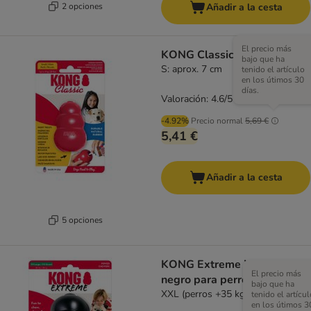
2 opciones
Añadir a la cesta
El precio más
KONG Classic rojo
bajo que ha
S: aprox. 7 cm
tenido el artículo
en los útimos 30
días.
Valoración: 4.6/5
(
235
)
-4.92%
Precio normal
5,69 €
5,41 €
Añadir a la cesta
5 opciones
KONG Extreme juguete
El precio más
negro para perros
bajo que ha
XXL (perros +35 kg)
tenido el artícul
en los útimos 3