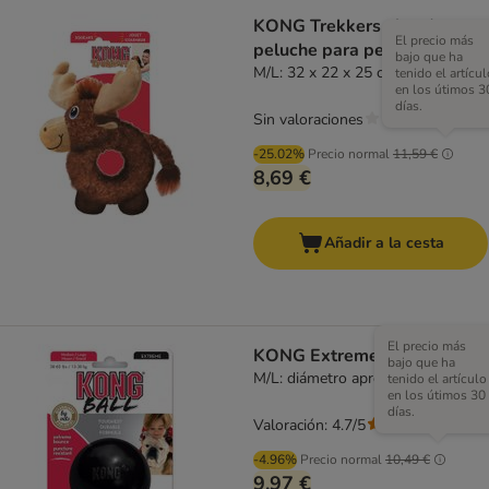
KONG Trekkers alce de
El precio más
peluche para perros
bajo que ha
M/L: 32 x 22 x 25 cm (L x An x Al)
tenido el artícul
en los útimos 3
días.
Sin valoraciones
-25.02%
Precio normal
11,59 €
8,69 €
Añadir a la cesta
El precio más
KONG Extreme Ball
bajo que ha
M/L: diámetro aprox.: 7,5 cm
tenido el artículo
en los útimos 30
días.
Valoración: 4.7/5
(
22
)
-4.96%
Precio normal
10,49 €
9,97 €