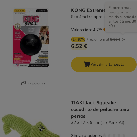
El precio más
KONG Extreme Ball
bajo que ha
S: diámetro aprox.: 6 cm
tenido el artículo
en los útimos 30
días.
Valoración: 4.7/5
(
22
)
-24.97%
Precio normal
8,69 €
6,52 €
Añadir a la cesta
2 opciones
TIAKI Jack Squeaker
cocodrilo de peluche para
perros
32 x 17 x 9 cm (L x An x Al)
Sin valoraciones