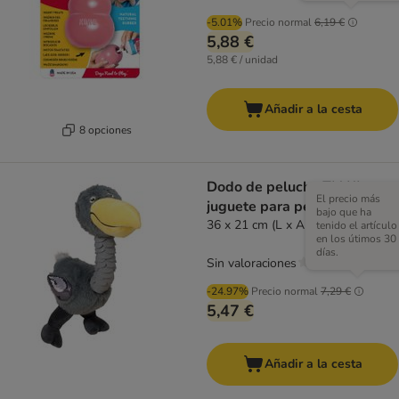
-5.01%
Precio normal
6,19 €
5,88 €
5,88 € / unidad
Añadir a la cesta
8 opciones
Dodo de peluche TIAKI
El precio más
juguete para perros
bajo que ha
36 x 21 cm (L x An)
tenido el artículo
en los útimos 30
días.
Sin valoraciones
-24.97%
Precio normal
7,29 €
5,47 €
Añadir a la cesta