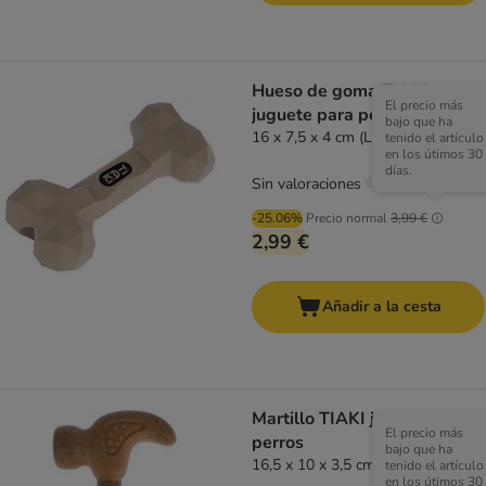
Hueso de goma TIAKI
El precio más
juguete para perros
bajo que ha
16 x 7,5 x 4 cm (L x An x Al)
tenido el artículo
en los útimos 30
días.
Sin valoraciones
-25.06%
Precio normal
3,99 €
2,99 €
Añadir a la cesta
Martillo TIAKI juguete para
El precio más
perros
bajo que ha
16,5 x 10 x 3,5 cm (L x An x Al)
tenido el artículo
en los útimos 30