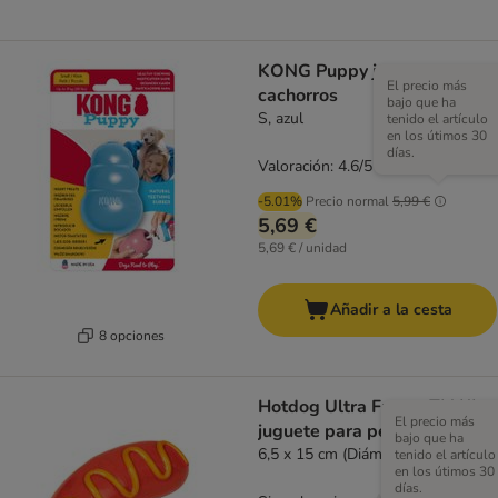
KONG Puppy juguete para
El precio más
cachorros
bajo que ha
S, azul
tenido el artículo
en los útimos 30
días.
Valoración: 4.6/5
(
35
)
-5.01%
Precio normal
5,99 €
5,69 €
5,69 € / unidad
Añadir a la cesta
8 opciones
Hotdog Ultra Fuerte TIAKI
El precio más
juguete para perros
bajo que ha
6,5 x 15 cm (Diám x L)
tenido el artículo
en los útimos 30
días.