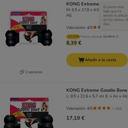
KONG Extreme Goodie Bone
El precio más
M: 6,5 x 17,8 x 4,5 cm (L x An x
bajo que ha
Al)
tenido el artícul
en los útimos 3
días.
Valoración: 4/5
(
43
)
-20.02%
Precio normal
10,49 €
8,39 €
Añadir a la cesta
2 opciones
KONG Extreme Goodie Bone
L: 8,5 x 21,6 x 5,7 cm (L x An x Al)
Valoración: 4/5
(
43
)
17,19 €