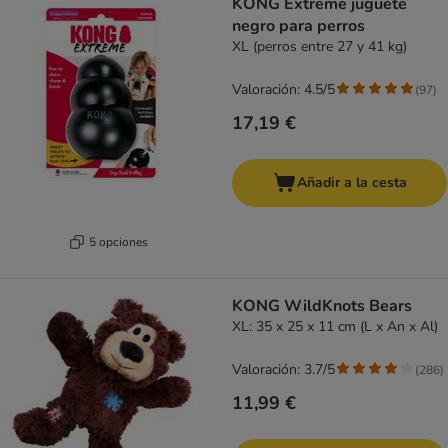
KONG Extreme juguete
negro para perros
XL (perros entre 27 y 41 kg)
Valoración: 4.5/5
(
97
)
17,19 €
Añadir a la cesta
5 opciones
KONG WildKnots Bears
XL: 35 x 25 x 11 cm (L x An x Al)
Valoración: 3.7/5
(
286
)
11,99 €