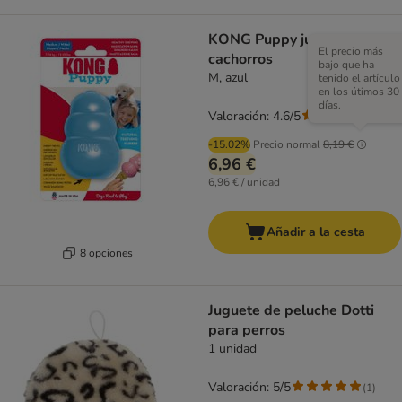
KONG Puppy juguete para
El precio más
cachorros
bajo que ha
M, azul
tenido el artículo
en los útimos 30
días.
Valoración: 4.6/5
(
35
)
-15.02%
Precio normal
8,19 €
6,96 €
6,96 € / unidad
Añadir a la cesta
8 opciones
Juguete de peluche Dotti
para perros
1 unidad
Valoración: 5/5
(
1
)