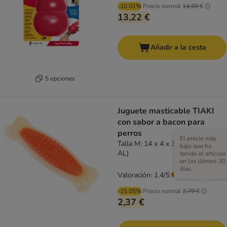
-10.01%
Precio normal
14,69 €
13,22 €
Añadir a la cesta
5 opciones
Juguete masticable TIAKI
con sabor a bacon para
perros
El precio más
Talla M: 14 x 4 x 3 cm )L x An x
bajo que ha
AL)
tenido el artículo
en los útimos 30
días.
Valoración: 1.4/5
(
5
)
-15.05%
Precio normal
2,79 €
2,37 €