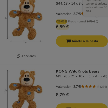
bajo que ha
S/M: 18 x 14 x 8 cm (L x An x Al)
tenido el artículo
en los útimos 30
días.
Valoración: 3.7/5
(
286
)
-25.03%
Precio normal
8,79 €
6,59 €
Añadir a la cesta
4 opciones
KONG WildKnots Bears
M/L: 26 x 21 x 10 cm (L x An x Al)
Valoración: 3.7/5
(
286
)
8,79 €