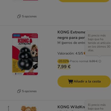
5 opciones
KONG Extreme juguete
El precio más
negro para perros
bajo que ha
M (perros de entre 7 y 16 kg)
tenido el artículo
en los útimos 30
días.
Valoración: 4.5/5
(
97
)
-20.02%
Precio normal
9,99 €
7,99 €
Añadir a la cesta
5 opciones
El precio más
KONG WildKnots Bears
bajo que ha