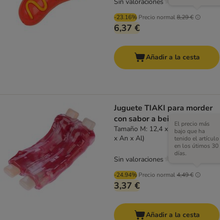
Sin valoraciones
-23.16%
Precio normal
8,29 €
6,37 €
Añadir a la cesta
Juguete TIAKI para morder
con sabor a beicon
El precio más
Tamaño M: 12,4 x 6,1 x 3,5 cm (L
bajo que ha
x An x Al)
tenido el artículo
en los útimos 30
días.
Sin valoraciones
-24.94%
Precio normal
4,49 €
3,37 €
Añadir a la cesta