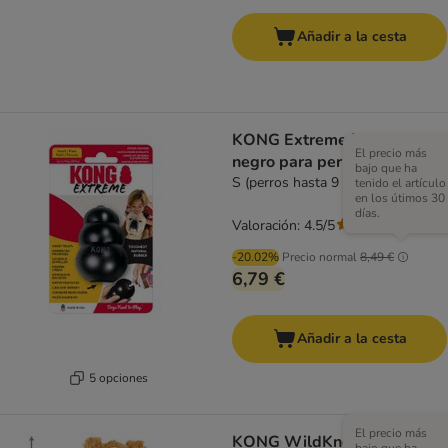
Añadir a la cesta
KONG Extreme juguete
El precio más
negro para perros
bajo que ha
S (perros hasta 9 kg)
tenido el artículo
en los útimos 30
días.
Valoración: 4.5/5
(
97
)
-20.02%
Precio normal
8,49 €
6,79 €
Añadir a la cesta
5 opciones
El precio más
KONG WildKnots Bears