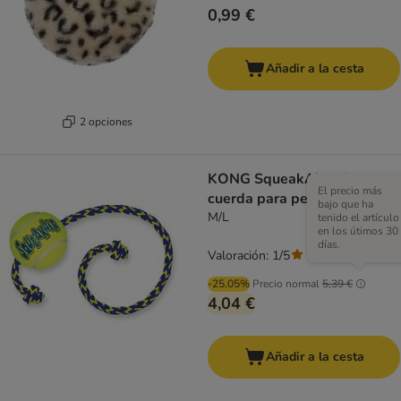
0,99 €
Añadir a la cesta
2 opciones
KONG SqueakAir pelota con
El precio más
cuerda para perros
bajo que ha
M/L
tenido el artículo
en los útimos 30
días.
Valoración: 1/5
(
1
)
-25.05%
Precio normal
5,39 €
4,04 €
Añadir a la cesta