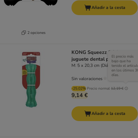
Añadir a la cesta
2 opciones
KONG Squeezz Stick
El precio más
juguete dental para perros
bajo que ha
M: 5 x 20,3 cm (Diám x Al)
tenido el artícul
en los útimos 3
días.
Sin valoraciones
-25.02%
Precio normal
12,19 €
9,14 €
Añadir a la cesta