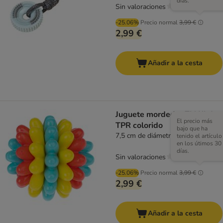
días.
Sin valoraciones
-25.06%
Precio normal
3,99 €
2,99 €
Añadir a la cesta
Juguete mordedor TIAKI de
El precio más
TPR colorido
bajo que ha
7,5 cm de diámetro
tenido el artículo
en los útimos 30
días.
Sin valoraciones
-25.06%
Precio normal
3,99 €
2,99 €
Añadir a la cesta