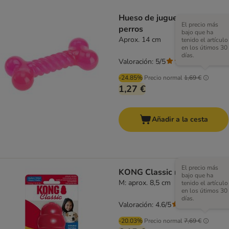
Hueso de juguete para
El precio más
perros
bajo que ha
Aprox. 14 cm
tenido el artículo
en los útimos 30
días.
Valoración: 5/5
(
1
)
-24.85%
Precio normal
1,69 €
1,27 €
Añadir a la cesta
El precio más
KONG Classic rojo
bajo que ha
M: aprox. 8,5 cm
tenido el artículo
en los útimos 30
días.
Valoración: 4.6/5
(
235
)
-20.03%
Precio normal
7,69 €