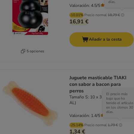
días.
Valoración: 4.5/5
(
97
)
-10.01%
Precio normal
18,79 €
16,91 €
Añadir a la cesta
5 opciones
Juguete masticable TIAKI
con sabor a bacon para
perros
El precio más
Tamaño S: 10 x 3 x 2 cm (L x An x
bajo que ha
AL)
tenido el artículo
en los útimos 30
días.
Valoración: 1.4/5
(
5
)
-25.14%
Precio normal
1,79 €
1,34 €