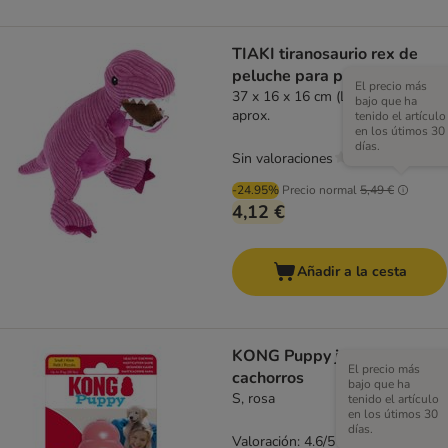
TIAKI tiranosaurio rex de
peluche para perros
El precio más
37 x 16 x 16 cm (L x An x Al)
bajo que ha
aprox.
tenido el artículo
en los útimos 30
días.
Sin valoraciones
-24.95%
Precio normal
5,49 €
4,12 €
Añadir a la cesta
KONG Puppy juguete para
El precio más
cachorros
bajo que ha
S, rosa
tenido el artículo
en los útimos 30
días.
Valoración: 4.6/5
(
35
)