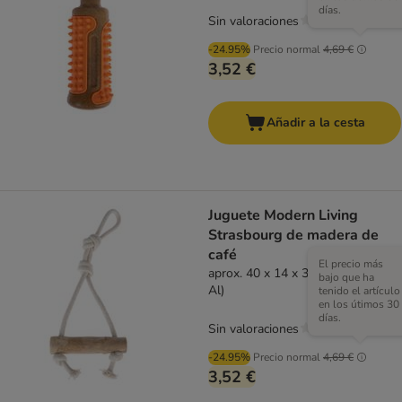
días.
Sin valoraciones
-24.95%
Precio normal
4,69 €
3,52 €
Añadir a la cesta
Juguete Modern Living
Strasbourg de madera de
café
El precio más
aprox. 40 x 14 x 3,5 cm (L x An x
bajo que ha
Al)
tenido el artículo
en los útimos 30
días.
Sin valoraciones
-24.95%
Precio normal
4,69 €
3,52 €