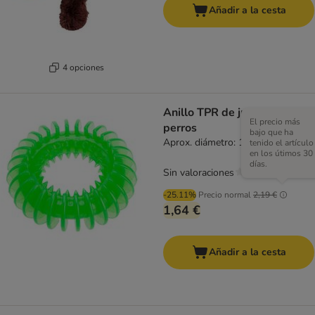
Añadir a la cesta
4 opciones
Anillo TPR de juguete para
El precio más
perros
bajo que ha
Aprox. diámetro: 11,5 cm
tenido el artículo
en los útimos 30
días.
Sin valoraciones
-25.11%
Precio normal
2,19 €
1,64 €
Añadir a la cesta