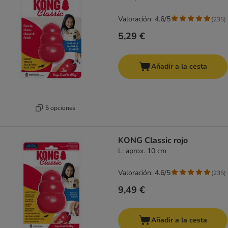
Valoración: 4.6/5
(
235
)
5,29 €
Añadir a la cesta
5 opciones
KONG Classic rojo
L: aprox. 10 cm
Valoración: 4.6/5
(
235
)
9,49 €
Añadir a la cesta