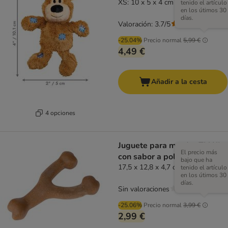
XS: 10 x 5 x 4 cm (L x An x Al)
tenido el artículo
en los útimos 30
días.
Valoración: 3.7/5
(
286
)
-25.04%
Precio normal
5,99 €
4,49 €
Añadir a la cesta
4 opciones
Juguete para morder TIAKI
El precio más
con sabor a pollo
bajo que ha
17,5 x 12,8 x 4,7 cm (L x An x Al)
tenido el artículo
en los útimos 30
días.
Sin valoraciones
-25.06%
Precio normal
3,99 €
2,99 €