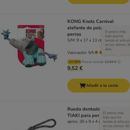
KONG Knots Carnival
elefante de peluche para
El precio más
perros
bajo que ha
S/M: 9 x 17 x 13 cm (L x An x Al)
tenido el artícul
en los útimos 3
días.
Valoración: 5/5
(
1
)
-24.98%
Precio normal
12,69 €
9,52 €
Añadir a la cesta
Rueda dentada con cuerda
El precio más
TIAKI para perros
bajo que ha
aprox. 30 x 9 x 4 cm (L x An x Al)
tenido el artículo
en los útimos 30