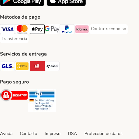
Métodos de pago
Contra-reembolso
Contra-reembolso Paym
Visa Payment Method
Mastercard Payment Method
Apple Pay Payment Method
Google Pay Payment Method
PayPal Payment Method
Klarna Payment Method
Transferencia
Transferencia Payment Method
Servicios de entrega
GLS Shipping Method
InPost Shipping Method
CTTExpress Shipping Method
paack Shipping Method
Pago seguro
Security
Security
Ayuda
Contacto
Impreso
DSA
Protección de datos