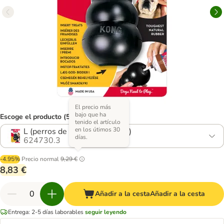
El precio más
bajo que ha
Escoge el producto (5 opciones)
tenido el artículo
en los útimos 30
L (perros de entre 13 y 30 kg)
días.
624730.3
-4.95%
Precio normal
9,29 €
8,83 €
Añadir a la cesta
Añadir a la cesta
Entrega: 2-5 días laborables
seguir leyendo