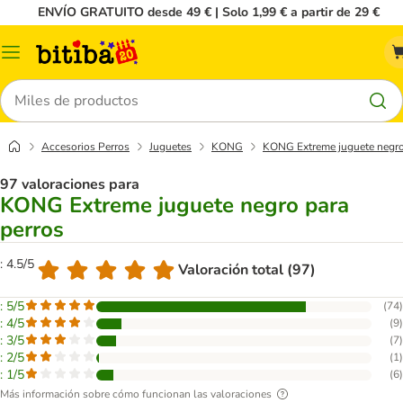
ENVÍO GRATUITO desde 49 € | Solo 1,99 € a partir de 29 €
Menú
Buscar
Accesorios Perros
Juguetes
KONG
KONG Extreme juguete negro
97 valoraciones para
KONG Extreme juguete negro para
perros
: 4.5/5
Valoración total (97)
: 5/5
(
74
)
: 4/5
(
9
)
: 3/5
(
7
)
: 2/5
(
1
)
: 1/5
(
6
)
Más información sobre cómo funcionan las valoraciones