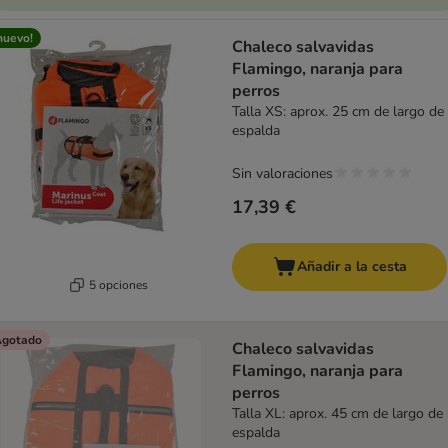
nuevo!
Chaleco salvavidas
Flamingo, naranja para
perros
Talla XS: aprox. 25 cm de largo de
espalda
Sin valoraciones
17,39 €
Añadir a la cesta
5 opciones
gotado
Chaleco salvavidas
Flamingo, naranja para
perros
Talla XL: aprox. 45 cm de largo de
espalda