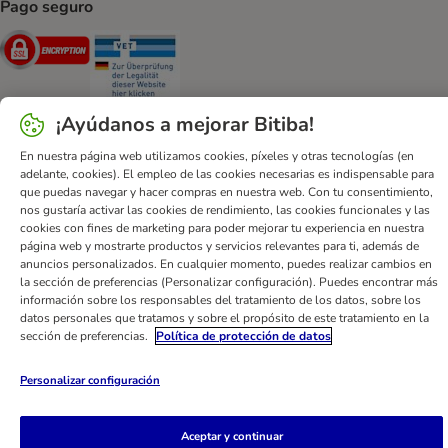
Pago seguro
Security
Security
¡Ayúdanos a mejorar Bitiba!
En nuestra página web utilizamos cookies, píxeles y otras tecnologías (en
Ayuda
Contacto
Impreso
DSA
Protección de datos
adelante, cookies). El empleo de las cookies necesarias es indispensable para
que puedas navegar y hacer compras en nuestra web. Con tu consentimiento,
Condiciones comerciales generales
Declaración de accesibilidad
nos gustaría activar las cookies de rendimiento, las cookies funcionales y las
Newsletter
Gastos de envío y plazos de entrega
cookies con fines de marketing para poder mejorar tu experiencia en nuestra
página web y mostrarte productos y servicios relevantes para ti, además de
Formas de pago
Formulario de desistimiento
anuncios personalizados. En cualquier momento, puedes realizar cambios en
Programa de fidelización
App bitiba
Programa de afiliados
la sección de preferencias (Personalizar configuración). Puedes encontrar más
información sobre los responsables del tratamiento de los datos, sobre los
Gestión de residuos
datos personales que tratamos y sobre el propósito de este tratamiento en la
sección de preferencias.
Política de protección de datos
bitiba GmbH
2026
Personalizar configuración
Aceptar y continuar