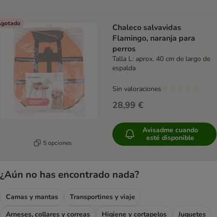
gotado
Chaleco salvavidas
Flamingo, naranja para
perros
Talla L: aprox. 40 cm de largo de
espalda
Sin valoraciones
28,99 €
Avisadme cuando
esté disponible
5 opciones
¿Aún no has encontrado nada?
Camas y mantas
Transportines y viaje
Arneses, collares y correas
Higiene y cortapelos
Juguetes