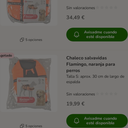
Sin valoraciones
34,49 €
Avisadme cuando
esté disponible
5 opciones
gotado
Chaleco salvavidas
Flamingo, naranja para
perros
Talla S: aprox. 30 cm de largo de
espalda
Sin valoraciones
19,99 €
Avisadme cuando
esté disponible
5 opciones