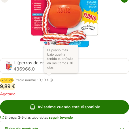
El precio más
bajo que ha
tenido el artículo
L (perros de entre 13 y 30 kg)
en los útimos 30
días.
436966.0
-25.02%
Precio normal
13,19 €
9,89 €
Agotado
Avisadme cuando esté disponible
Entrega: 2-5 días laborables
seguir leyendo
Ficha de producto