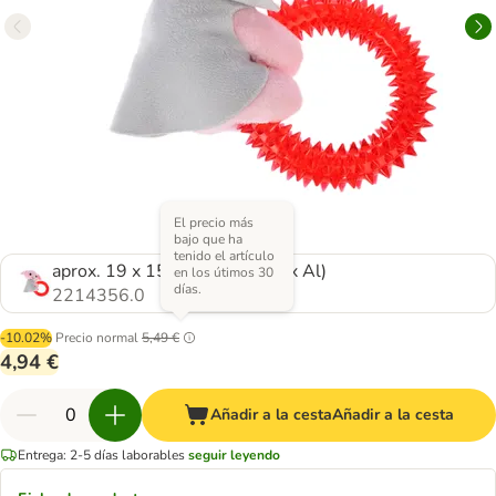
El precio más
bajo que ha
tenido el artículo
aprox. 19 x 15 x 5 cm (L x An x Al)
en los útimos 30
días.
2214356.0
-10.02%
Precio normal
5,49 €
4,94 €
Añadir a la cesta
Añadir a la cesta
Entrega: 2-5 días laborables
seguir leyendo