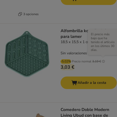
3 opciones
Alfombrilla kooa Bathtime
El precio más
para lamer
bajo que ha
18,5 x 15,5 x 1 cm (L x An x Al)
tenido el artículo
en los útimos 30
días.
Sin valoraciones
-5.02%
Precio normal
3,19 €
3,03 €
Añadir a la cesta
Comedero Doble Modern
Living Ubud con base de