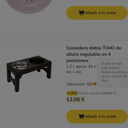
Añadir a la cesta
Comedero doble TIAKI de
altura regulable en 4
posiciones
El precio más
1,2 l, aprox. 44 x 23 x 8 cm (L x
bajo que ha
An x Al)
tenido el artículo
en los útimos 30
días.
Valoración: 5/5
(
1
)
-4.96%
Precio normal
12,69 €
12,06 €
Añadir a la cesta