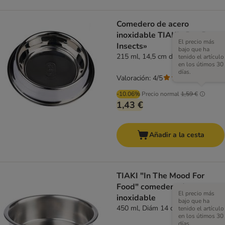
Comedero de acero
inoxidable TIAKI «Bye Bye
El precio más
Insects»
bajo que ha
215 ml, 14,5 cm de diámetro
tenido el artículo
en los útimos 30
días.
Valoración: 4/5
(
3
)
-10.06%
Precio normal
1,59 €
1,43 €
Añadir a la cesta
TIAKI "In The Mood For
Food" comedero de acero
El precio más
inoxidable
bajo que ha
450 ml, Diám 14 cm
tenido el artículo
en los útimos 30
días.