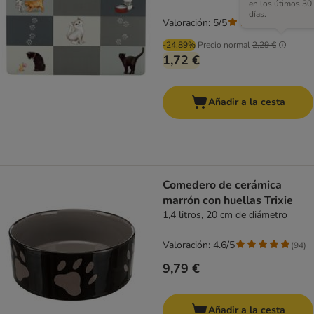
en los útimos 30
días.
Valoración: 5/5
(
1
)
-24.89%
Precio normal
2,29 €
1,72 €
Añadir a la cesta
Comedero de cerámica
marrón con huellas Trixie
1,4 litros, 20 cm de diámetro
Valoración: 4.6/5
(
94
)
9,79 €
Añadir a la cesta