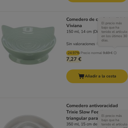
Comedero de cerámica Trixie
El precio más
Viviana
bajo que ha
150 ml, 14 cm (Diám)
tenido el artículo
en los útimos 30
días.
Sin valoraciones
-24.97%
Precio normal
9,69 €
7,27 €
Añadir a la cesta
Comedero antivoracidad
Trixie Slow Feeding
El precio más
triangular para mascotas
bajo que ha
350 ml, 15 cm de diámetro
tenido el artículo