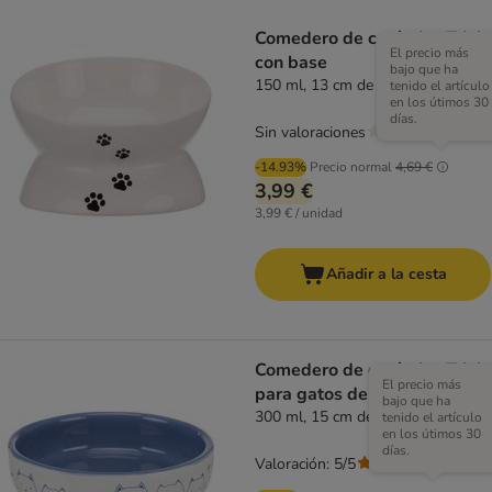
Comedero de cerámica Trixie
El precio más
con base
bajo que ha
150 ml, 13 cm de diámetro
tenido el artículo
en los útimos 30
días.
Sin valoraciones
-14.93%
Precio normal
4,69 €
3,99 €
3,99 € / unidad
Añadir a la cesta
Comedero de cerámica Trixie
El precio más
para gatos de nariz chata
bajo que ha
300 ml, 15 cm de diámetro
tenido el artículo
en los útimos 30
días.
Valoración: 5/5
(
2
)