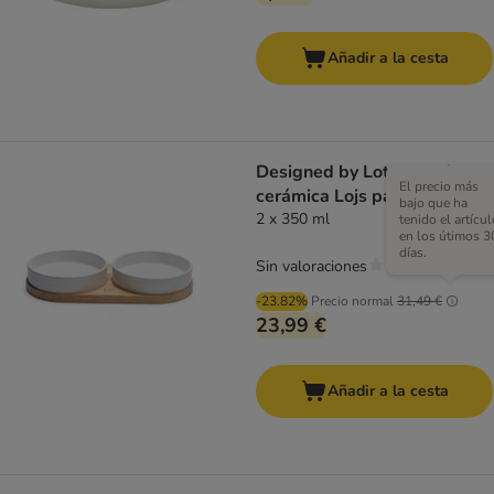
Añadir a la cesta
Designed by Lotte set de
El precio más
cerámica Lojs para gatos
bajo que ha
2 x 350 ml
tenido el artícul
en los útimos 3
días.
Sin valoraciones
-23.82%
Precio normal
31,49 €
23,99 €
Añadir a la cesta