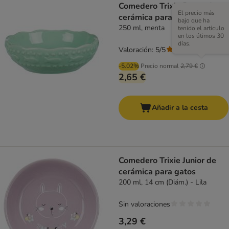
Comedero Trixie Peces de
El precio más
cerámica para gatos
bajo que ha
250 ml, menta
tenido el artículo
en los útimos 30
días.
Valoración: 5/5
(
1
)
-5.02%
Precio normal
2,79 €
2,65 €
Añadir a la cesta
Comedero Trixie Junior de
cerámica para gatos
200 ml, 14 cm (Diám.) - Lila
Sin valoraciones
3,29 €