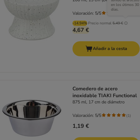
tenido el artículo
en los útimos 30
días.
Valoración: 5/5
(
1
)
-14.94%
Precio normal
5,49 €
4,67 €
Añadir a la cesta
Comedero de acero
inoxidable TIAKI Functional
875 ml, 17 cm de diámetro
Valoración: 5/5
(
1
)
1,19 €