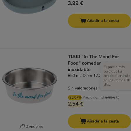
3,99 €
Añadir a la cesta
TIAKI "In The Mood For
Food" comedero de acero
El precio más
inoxidable
bajo que ha
850 ml, Diám 17,2 cm
tenido el artículo
en los útimos 30
días.
Sin valoraciones
-25.07%
Precio normal
3,39 €
2,54 €
Añadir a la cesta
2 opciones