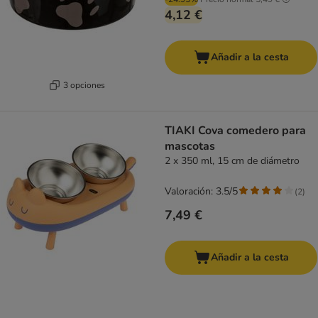
4,12 €
Añadir a la cesta
3 opciones
TIAKI Cova comedero para
mascotas
2 x 350 ml, 15 cm de diámetro
Valoración: 3.5/5
(
2
)
7,49 €
Añadir a la cesta