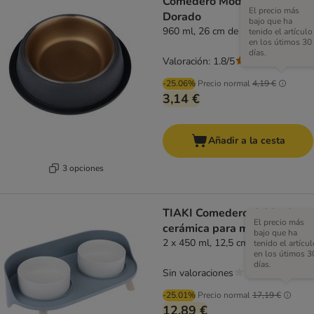
Comedero Modern Living El
El precio más
Dorado
bajo que ha
960 ml, 26 cm de diámetro
tenido el artículo
en los útimos 30
días.
Valoración: 1.8/5
(
4
)
-25.06%
Precio normal
4,19 €
3,14 €
Añadir a la cesta
3 opciones
TIAKI Comedero doble de
El precio más
cerámica para mascotas
bajo que ha
2 x 450 ml, 12,5 cm de diámetro
tenido el artícul
en los útimos 3
días.
Sin valoraciones
-25.01%
Precio normal
17,19 €
12,89 €