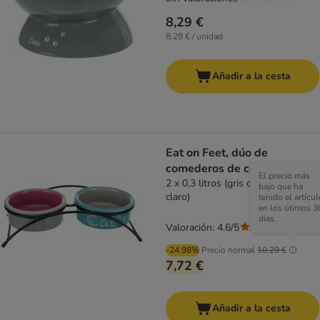
8,29 €
8,29 € / unidad
Añadir a la cesta
Eat on Feet, dúo de
comederos de cerámica
El precio más
2 x 0,3 litros (gris claro/rosa/azul
bajo que ha
claro)
tenido el artícul
en los útimos 3
días.
Valoración: 4.6/5
(
14
)
-24.98%
Precio normal
10,29 €
7,72 €
Añadir a la cesta