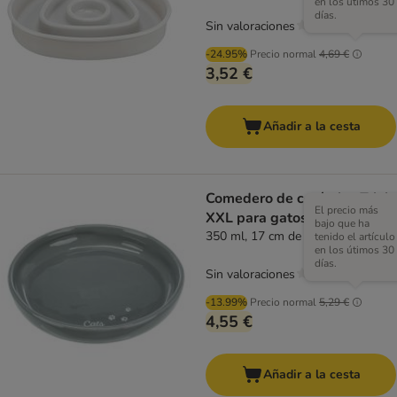
en los útimos 30
días.
Sin valoraciones
-24.95%
Precio normal
4,69 €
3,52 €
Añadir a la cesta
Comedero de cerámica Trixie
El precio más
XXL para gatos
bajo que ha
350 ml, 17 cm de diámetro
tenido el artículo
en los útimos 30
días.
Sin valoraciones
-13.99%
Precio normal
5,29 €
4,55 €
Añadir a la cesta