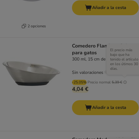
Añadir a la cesta
2 opciones
Comedero Flamingo Selecta
El precio más
para gatos
bajo que ha
300 ml, 15 cm de diámetro
tenido el artículo
en los útimos 30
días.
Sin valoraciones
-25.05%
Precio normal
5,39 €
4,04 €
Añadir a la cesta