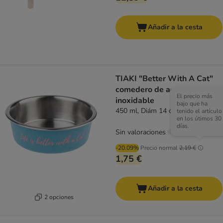
Añadir a la cesta
TIAKI "Better With A Cat"
comedero de acero
El precio más
inoxidable
bajo que ha
450 ml, Diám 14 cm
tenido el artículo
en los útimos 30
días.
Sin valoraciones
-20.09%
Precio normal
2,19 €
1,75 €
Añadir a la cesta
2 opciones