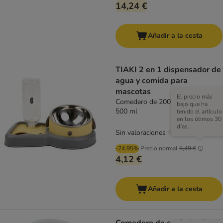
14,24 €
Añadir a la cesta
TIAKI 2 en 1 dispensador de
agua y comida para
mascotas
El precio más
Comedero de 200 ml + botella de
bajo que ha
500 ml
tenido el artículo
en los útimos 30
días.
Sin valoraciones
-24.95%
Precio normal
5,49 €
4,12 €
Añadir a la cesta