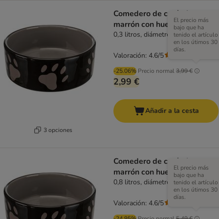
Comedero de cerámica
El precio más
marrón con huellas Trixie
bajo que ha
0,3 litros, diámetro 12 cm
tenido el artículo
en los útimos 30
días.
Valoración: 4.6/5
(
94
)
-25.06%
Precio normal
3,99 €
2,99 €
Añadir a la cesta
3 opciones
Comedero de cerámica
El precio más
marrón con huellas Trixie
bajo que ha
0,8 litros, diámetro 16 cm
tenido el artículo
en los útimos 30
días.
Valoración: 4.6/5
(
94
)
-24.95%
Precio normal
5,49 €