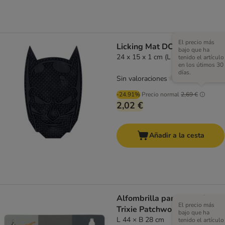
El precio más
Licking Mat DC Batman
bajo que ha
24 x 15 x 1 cm (L x An x Al)
tenido el artículo
en los útimos 30
días.
Sin valoraciones
-24.91%
Precio normal
2,69 €
2,02 €
Añadir a la cesta
Alfombrilla para comederos
El precio más
Trixie Patchwork
bajo que ha
L 44 × B 28 cm
tenido el artículo