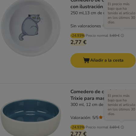
Comedero de cerámica Trixie
El precio más
con ilustración para gatos
bajo que ha
250 ml,13 cm de diámetro
tenido el artículo
en los útimos 30
días.
Sin valoraciones
-24.93%
Precio normal
3,69 €
2,77 €
Añadir a la cesta
Comedero de cerámica de
El precio más
Trixie para mascotas
bajo que ha
300 ml, 12 cm de diámetro
tenido el artículo
en los útimos 30
días.
Valoración: 5/5
(
1
)
-24.93%
Precio normal
3,69 €
2,77 €