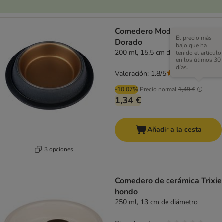
Comedero Modern Living El
El precio más
Dorado
bajo que ha
200 ml, 15,5 cm de diámetro
tenido el artículo
en los útimos 30
días.
Valoración: 1.8/5
(
4
)
-10.07%
Precio normal
1,49 €
1,34 €
Añadir a la cesta
3 opciones
Comedero de cerámica Trixie
hondo
250 ml, 13 cm de diámetro