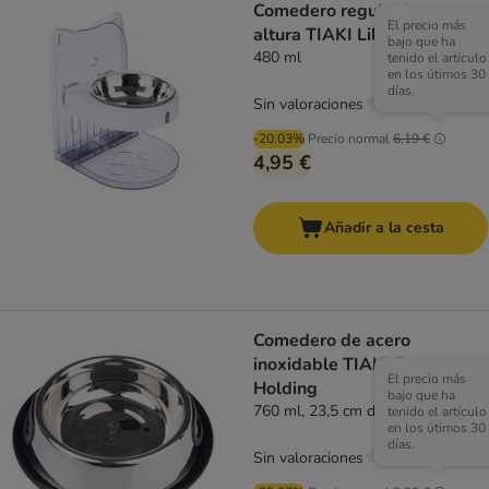
Comedero regulable en
El precio más
altura TIAKI Lilly para gatos
bajo que ha
480 ml
tenido el artículo
en los útimos 30
días.
Sin valoraciones
-20.03%
Precio normal
6,19 €
4,95 €
Añadir a la cesta
Comedero de acero
inoxidable TIAKI Easy
El precio más
Holding
bajo que ha
760 ml, 23,5 cm de diámetro
tenido el artículo
en los útimos 30
días.
Sin valoraciones