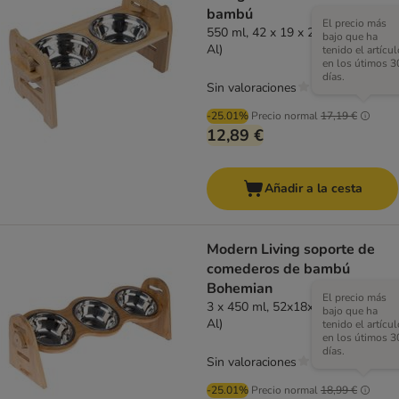
bambú
El precio más
550 ml, 42 x 19 x 20 cm (L x An x
bajo que ha
Al)
tenido el artícul
en los útimos 3
días.
Sin valoraciones
-25.01%
Precio normal
17,19 €
12,89 €
Añadir a la cesta
Modern Living soporte de
comederos de bambú
Bohemian
El precio más
3 x 450 ml, 52x18x18cm (L x An x
bajo que ha
Al)
tenido el artícul
en los útimos 3
días.
Sin valoraciones
-25.01%
Precio normal
18,99 €