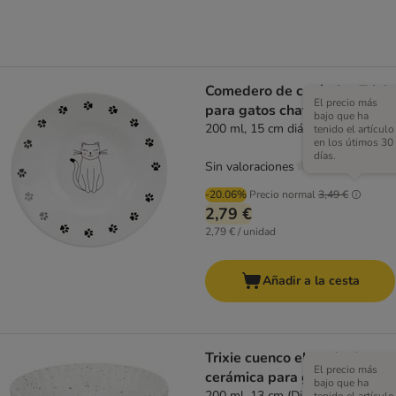
Comedero de cerámica Trixie
El precio más
para gatos chatos
bajo que ha
200 ml, 15 cm diám.
tenido el artículo
en los útimos 30
días.
Sin valoraciones
-20.06%
Precio normal
3,49 €
2,79 €
2,79 € / unidad
Añadir a la cesta
Trixie cuenco elevado de
El precio más
cerámica para gatos
bajo que ha
200 ml, 13 cm (Diám)