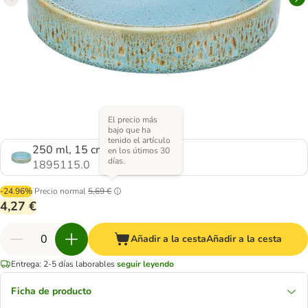
El precio más
bajo que ha
tenido el artículo
250 ml, 15 cm diámetro
en los útimos 30
días.
1895115.0
-24.96%
Precio normal
5,69 €
4,27 €
Añadir a la cesta
Añadir a la cesta
Entrega: 2-5 días laborables
seguir leyendo
Ficha de producto