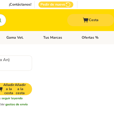
¡Contáctanos!
Pedir de nuevo
Cesta
Gama Vet.
Tus Marcas
Ofertas %
 Accesorios Gatos
Menú de categoria abierto: Otros Animales
Menú de categoria abierto: Gama Vet.
Menú de categoria abie
 x An)
Añadir
Añadir
a la
a la
cesta
cesta
s
seguir leyendo
A
Ver
gastos de envío