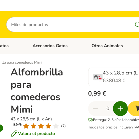
Buscar
atos
Accesorios Gatos
Otros Animales
goria abierto: Accesorios Perros
Menú de categoria abierto: Comida Gatos
Menú de categoria abierto:
illa para comederos Mimi
Alfombrilla
43 x 28,5 cm (L
638048.0
para
0,99 €
comederos
Mimi
43 x 28,5 cm (L x An)
Entrega: 2-5 días laborable
: 3.9/5
(
7
)
Todos los precios incluyen IV
Valora el producto