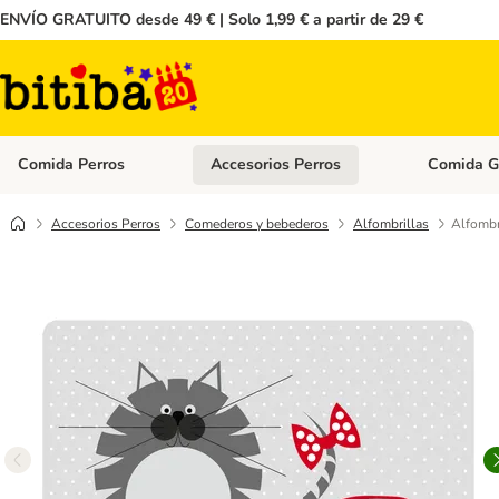
ENVÍO GRATUITO desde 49 € | Solo 1,99 € a partir de 29 €
Comida Perros
Accesorios Perros
Comida G
Menú de categoria abierto: Comida Perros
Menú de cate
Accesorios Perros
Comederos y bebederos
Alfombrillas
Alfombr