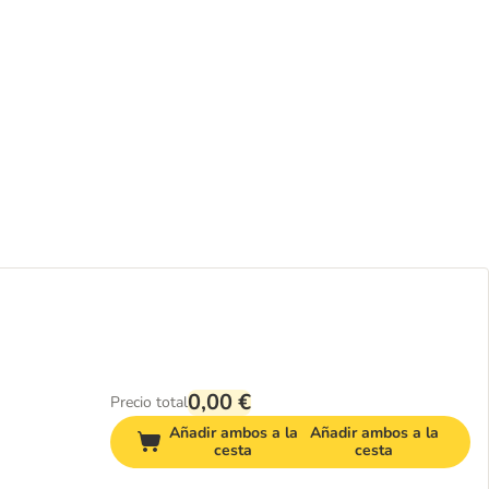
0,00 €
Precio total
Añadir ambos a la
Añadir ambos a la
cesta
cesta