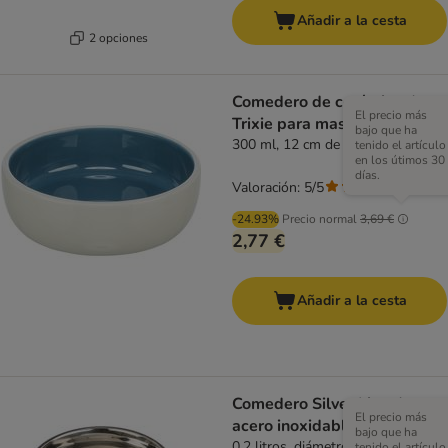
Añadir a la cesta
2 opciones
Comedero de cerámica de
El precio más
Trixie para mascotas
bajo que ha
300 ml, 12 cm de diámetro
tenido el artículo
en los útimos 30
días.
Valoración: 5/5
(
1
)
-24.93%
Precio normal
3,69 €
2,77 €
Añadir a la cesta
Comedero Silver Line de
El precio más
acero inoxidable negro mate
bajo que ha
0,2 litros, diámetro 15 cm
tenido el artículo