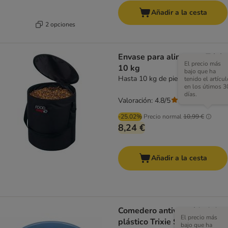
Añadir a la cesta
2 opciones
Envase para alimentos Trixie
El precio más
10 kg
bajo que ha
Hasta 10 kg de pienso
tenido el artícul
en los útimos 3
días.
Valoración: 4.8/5
(
5
)
-25.02%
Precio normal
10,99 €
8,24 €
Añadir a la cesta
Comedero antivoracidad de
El precio más
plástico Trixie Slow Feed
bajo que ha