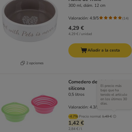
300 ml, diám. 12 cm
Valoración: 4.9/5
(
14
)
4,29 €
4,29 € / unidad
Añadir a la cesta
2 opciones
Comedero de viaje de
El precio más
silicona
bajo que ha
0,5 litros
tenido el artículo
en los útimos 30
días.
Valoración: 4.3/5
(
40
)
-4.7%
Precio normal
1,49 €
1,42 €
2,84 € / l