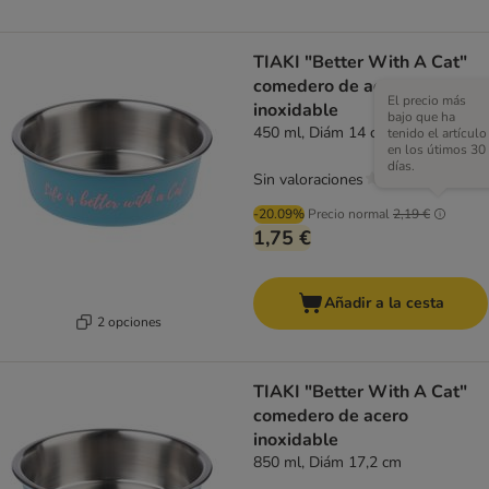
TIAKI "Better With A Cat"
comedero de acero
El precio más
inoxidable
bajo que ha
450 ml, Diám 14 cm
tenido el artículo
en los útimos 30
días.
Sin valoraciones
-20.09%
Precio normal
2,19 €
1,75 €
Añadir a la cesta
2 opciones
TIAKI "Better With A Cat"
comedero de acero
inoxidable
850 ml, Diám 17,2 cm