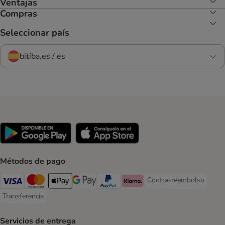
Ventajas
Compras
Seleccionar país
bitiba.es / es
Métodos de pago
Contra-reembolso
Contra-reembolso Paym
Visa Payment Method
Mastercard Payment Method
Apple Pay Payment Method
Google Pay Payment Method
PayPal Payment Method
Klarna Payment Method
Transferencia
Transferencia Payment Method
Servicios de entrega