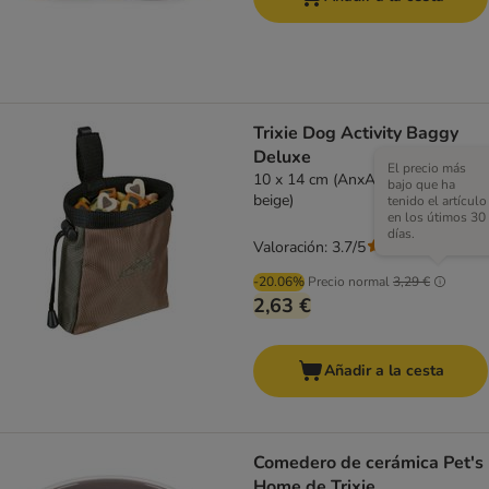
Trixie Dog Activity Baggy
Deluxe
El precio más
10 x 14 cm (AnxAl) (marrrón-
bajo que ha
beige)
tenido el artículo
en los útimos 30
días.
Valoración: 3.7/5
(
3
)
-20.06%
Precio normal
3,29 €
2,63 €
Añadir a la cesta
Comedero de cerámica Pet's
Home de Trixie