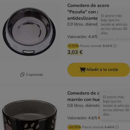
Comedero de acero
"Pezuña" con goma
El precio más
antideslizante
bajo que ha
0,9 litros, diámetro 23 cm
tenido el artículo
en los útimos 30
días.
Valoración: 4.4/5
(
34
)
-5.02%
Precio normal
3,19 €
3,03 €
Añadir a la cesta
2 opciones
Comedero de cerámica
El precio más
marrón con huellas Trixie
bajo que ha
0,8 litros, diámetro 16 cm
tenido el artículo
en los útimos 30
días.
Valoración: 4.6/5
(
94
)
-24.95%
Precio normal
5,49 €