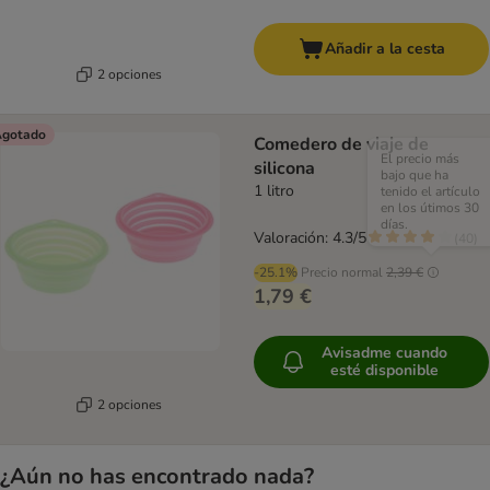
Añadir a la cesta
2 opciones
gotado
Comedero de viaje de
El precio más
silicona
bajo que ha
1 litro
tenido el artículo
en los útimos 30
días.
Valoración: 4.3/5
(
40
)
-25.1%
Precio normal
2,39 €
1,79 €
Avisadme cuando
esté disponible
2 opciones
¿Aún no has encontrado nada?