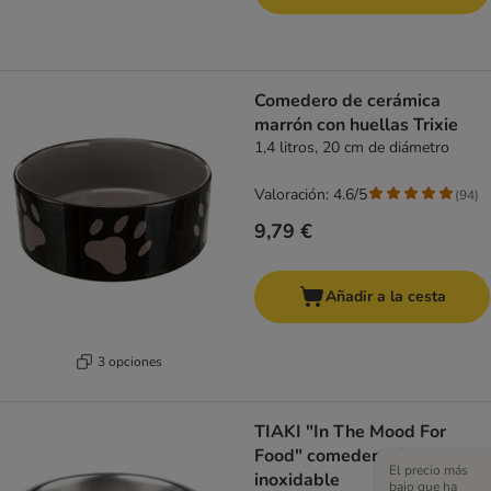
Comedero de cerámica
marrón con huellas Trixie
1,4 litros, 20 cm de diámetro
Valoración: 4.6/5
(
94
)
9,79 €
Añadir a la cesta
3 opciones
TIAKI "In The Mood For
Food" comedero de acero
El precio más
inoxidable
bajo que ha