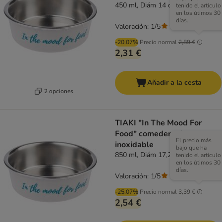
450 ml, Diám 14 cm
tenido el artículo
en los útimos 30
días.
Valoración: 1/5
(
1
)
-20.07%
Precio normal
2,89 €
2,31 €
Añadir a la cesta
2 opciones
TIAKI "In The Mood For
Food" comedero de acero
El precio más
inoxidable
bajo que ha
850 ml, Diám 17,2 cm
tenido el artículo
en los útimos 30
días.
Valoración: 1/5
(
1
)
-25.07%
Precio normal
3,39 €
2,54 €