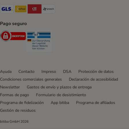
GLS Shipping Method
InPost Shipping Method
CTTExpress Shipping Method
paack Shipping Method
Pago seguro
Security
Security
Ayuda
Contacto
Impreso
DSA
Protección de datos
Condiciones comerciales generales
Declaración de accesibilidad
Newsletter
Gastos de envío y plazos de entrega
Formas de pago
Formulario de desistimiento
Programa de fidelización
App bitiba
Programa de afiliados
Gestión de residuos
bitiba GmbH
2026