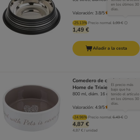
en los útimos 30
días.
Valoración: 3.8/5
(
19
)
-25.13%
Precio normal
1,99 €
1,49 €
Añadir a la cesta
Comedero de cerámica Pet's
El precio más
Home de Trixie
bajo que ha
800 ml, diám. 16 cm
tenido el artículo
en los útimos 30
días.
Valoración: 4.9/5
(
14
)
-24.96%
Precio normal
6,49 €
4,87 €
4,87 € / unidad