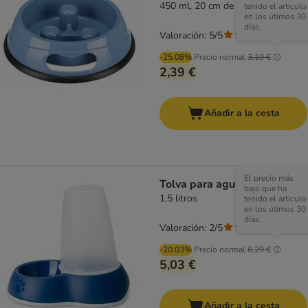
450 ml, 20 cm de diámetro
tenido el artículo
en los útimos 30
días.
Valoración: 5/5
(
1
)
-25.08%
Precio normal
3,19 €
2,39 €
Añadir a la cesta
El precio más
Tolva para agua Savic Loop
bajo que ha
1,5 litros
tenido el artículo
en los útimos 30
días.
Valoración: 2/5
(
1
)
-20.03%
Precio normal
6,29 €
5,03 €
Añadir a la cesta