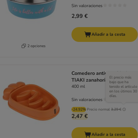
Sin valoraciones
2,99 €
Añadir a la cesta
2 opciones
Comedero antivoracidad
El precio más
TIAKI zanahoria
bajo que ha
400 ml
tenido el artículo
en los útimos 30
días.
Sin valoraciones
-24.92%
Precio normal
3,29 €
2,47 €
Añadir a la cesta