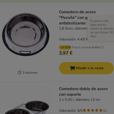
Comedero de acero
"Pezuña" con goma
El precio más
antideslizante
bajo que ha
1,8 litros, diámetro 27 cm
tenido el artículo
en los útimos 30
días.
Valoración: 4.4/5
(
34
)
-24.95%
Precio normal
5,29 €
3,97 €
Añadir a la cesta
2 opciones
Comedero doble de acero
con soporte
2 x 0,35 l, diámetro 13 cm
Valoración: 5/5
(
2
)