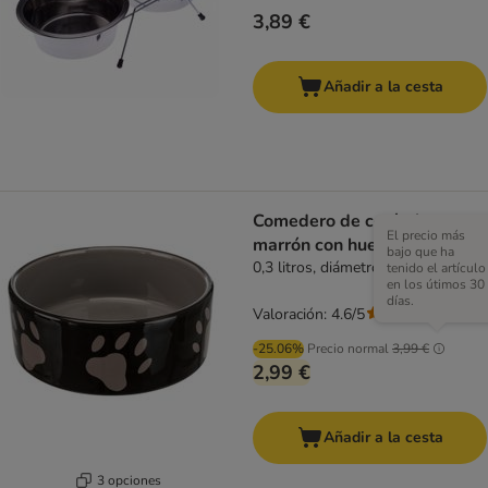
3,89 €
Añadir a la cesta
Comedero de cerámica
El precio más
marrón con huellas Trixie
bajo que ha
0,3 litros, diámetro 12 cm
tenido el artículo
en los útimos 30
días.
Valoración: 4.6/5
(
94
)
-25.06%
Precio normal
3,99 €
2,99 €
Añadir a la cesta
3 opciones