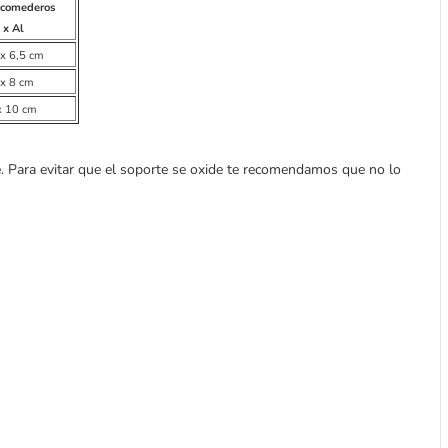
 comederos
 x Al
 x 6,5 cm
 x 8 cm
x 10 cm
. Para evitar que el soporte se oxide te recomendamos que no lo