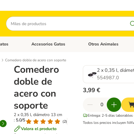
Buscar
atos
Accesorios Gatos
Otros Animales
goria abierto: Accesorios Perros
Menú de categoria abierto: Comida Gatos
Menú de categoria abierto:
Comedero doble de acero con soporte
Comedero
2 x 0,35 l, diám
554987.0
doble de
3,99 €
acero con
soporte
2 x 0,35 l, diámetro 13 cm
Entrega: 2-5 días laborables
: 5.0/5
(
2
)
Todos los precios incluyen IVA
Valora el producto