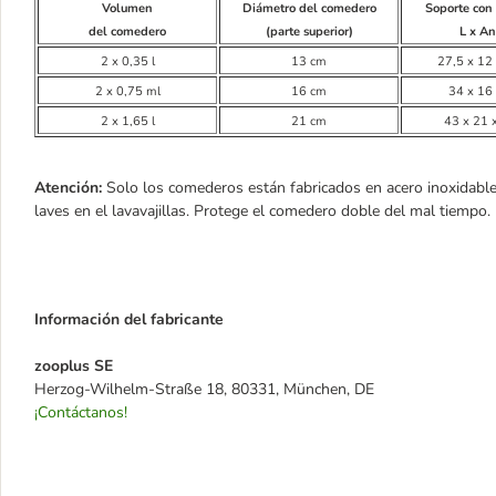
Volumen
Diámetro del comedero
Soporte con
del comedero
(parte superior)
L x An
2 x 0,35 l
13 cm
27,5 x 12
2 x 0,75 ml
16 cm
34 x 16
2 x 1,65 l
21 cm
43 x 21 
Atención:
Solo los comederos están fabricados en acero inoxidable
laves en el lavavajillas. Protege el comedero doble del mal tiempo.
Información del fabricante
zooplus SE
Herzog-Wilhelm-Straße 18, 80331, München, DE
¡Contáctanos!