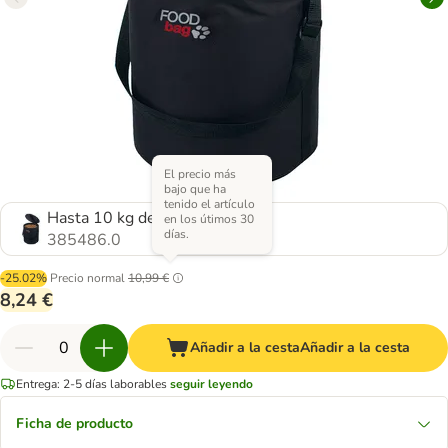
El precio más
bajo que ha
tenido el artículo
Hasta 10 kg de pienso
en los útimos 30
días.
385486.0
-25.02%
Precio normal
10,99 €
8,24 €
Añadir a la cesta
Añadir a la cesta
Entrega: 2-5 días laborables
seguir leyendo
Ficha de producto