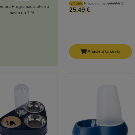
-24.56%
Precio normal
33,79 €
mpra Programada: ahorra
25,49 €
hasta un 7 %
Añadir a la cesta