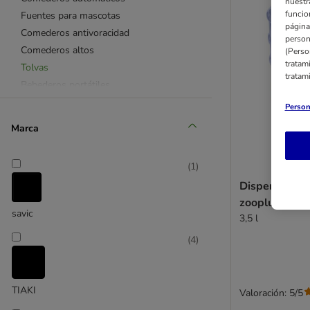
nuestr
funcio
Fuentes para mascotas
página
Comederos antivoracidad
person
Comederos altos
(Perso
tratam
Tolvas
tratam
Bebederos portátiles
Envases para alimentos
Person
Menos de 10 €
Marca
Alfombrillas
(
1
)
Dispensador 
zooplus Basi
savic
3,5 l
(
4
)
TIAKI
Valoración: 5/5