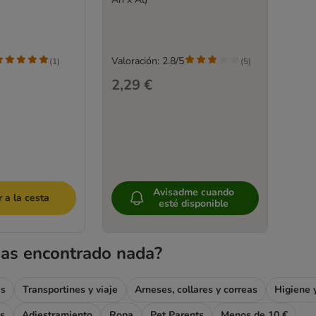
Valoración: 2.8/5
(
1
)
(
5
)
2,29 €
Avisadme cuando
 a la cesta
esté disponible
as encontrado nada?
as
Transportines y viaje
Arneses, collares y correas
Higiene 
as
Adiestramiento
Ropa
Pet Parents
Menos de 10 €