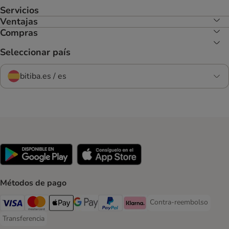
Servicios
Ventajas
Compras
Seleccionar país
bitiba.es / es
Métodos de pago
Contra-reembolso
Contra-reembolso Paym
Visa Payment Method
Mastercard Payment Method
Apple Pay Payment Method
Google Pay Payment Method
PayPal Payment Method
Klarna Payment Method
Transferencia
Transferencia Payment Method