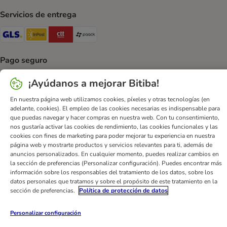
Servicios de entrega
GLS Shipping Method
InPost Shipping Method
CTTExpress Shipping Method
paack Shipping Method
Pago seguro
Security
Security
¡Ayúdanos a mejorar Bitiba!
En nuestra página web utilizamos cookies, píxeles y otras tecnologías (en
adelante, cookies). El empleo de las cookies necesarias es indispensable para
que puedas navegar y hacer compras en nuestra web. Con tu consentimiento,
nos gustaría activar las cookies de rendimiento, las cookies funcionales y las
cookies con fines de marketing para poder mejorar tu experiencia en nuestra
Ayuda
Contacto
Impreso
DSA
Protección de datos
página web y mostrarte productos y servicios relevantes para ti, además de
anuncios personalizados. En cualquier momento, puedes realizar cambios en
Condiciones comerciales generales
Declaración de accesibilidad
la sección de preferencias (Personalizar configuración). Puedes encontrar más
Newsletter
Gastos de envío y plazos de entrega
información sobre los responsables del tratamiento de los datos, sobre los
datos personales que tratamos y sobre el propósito de este tratamiento en la
Formas de pago
Formulario de desistimiento
sección de preferencias.
Política de protección de datos
Programa de fidelización
App bitiba
Programa de afiliados
Gestión de residuos
Personalizar configuración