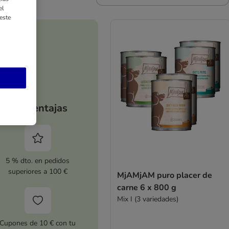
el
este
Tus ventajas
5 % dto. en pedidos
superiores a 100 €
MjAMjAM puro placer de
carne 6 x 800 g
Mix I (3 variedades)
Cupones de 10 € con tu