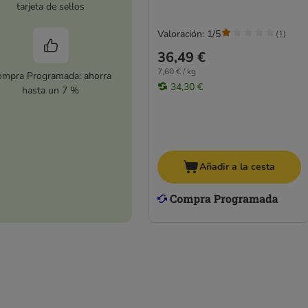
tarjeta de sellos
Valoración: 1/5
(
1
)
36,49 €
7,60 € / kg
mpra Programada: ahorra
34,30 €
hasta un 7 %
Añadir a la cesta