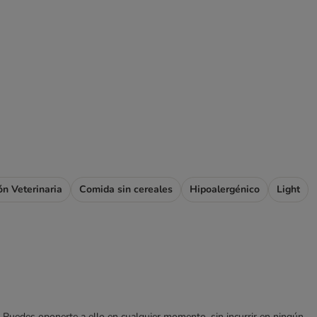
ón Veterinaria
Comida sin cereales
Hipoalergénico
Light
es. Puedes oponerte a ello en cualquier momento, sin incurrir en ningún