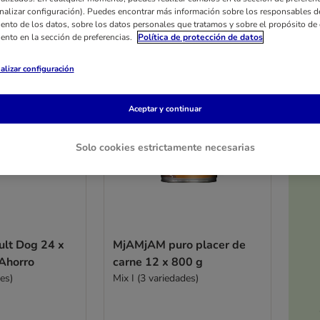
nalizar configuración). Puedes encontrar más información sobre los responsables d
iento de los datos, sobre los datos personales que tratamos y sobre el propósito de 
iento en la sección de preferencias.
Política de protección de datos
alizar configuración
Aceptar y continuar
Solo cookies estrictamente necesarias
lt Dog 24 x
MjAMjAM puro placer de
 Ahorro
carne 12 x 800 g
es)
Mix I (3 variedades)