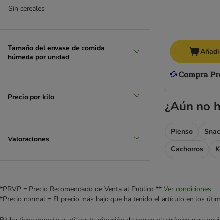
Rafi
Sin cereales
Rinti
Rodi
(
2
)
STRAYZ
Tamaño del envase de comida
Añadir
Taste of the Wild
húmeda por unidad
Terra Canis
Trovet
Sin lactosa
Ultima
Precio por kilo
Wiejska Zagroda
¿Aún no h
WOW
Yarrah
Pienso
Snac
Concept for Life Veterinary
Valoraciones
Cachorros
K
Hill's Prescription Diet
Pro Plan Veterinary Diets
Royal Canin Veterinary
Rinti Canine Diet
*PRVP = Precio Recomendado de Venta al Público **
Ver condiciones
*Precio normal = El precio más bajo que ha tenido el artículo en los úti
Rocco Diet Care
Terra Canis Alimentum Veterinarium
Bitiba tiene derecho a utilizar tu dirección de correo electrónico para e