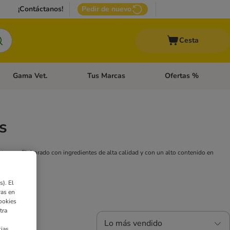
¡Contáctanos!
Pedir de nuevo
Cesta
Gama Vet.
Tus Marcas
Ofertas %
 Accesorios Gatos
Menú de categoria abierto: Otros Animales
Menú de categoria abierto: Gama Vet.
Menú de categoria abie
s
u can. Elaborado con ingredientes de alta calidad y con un alto contenido en
). El
ras en
ookies
tra
Lo más vendido
ias