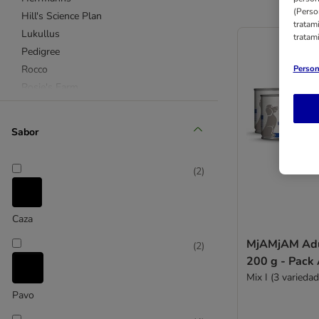
(Perso
Hill's Science Plan
tratam
Lukullus
tratam
Pedigree
Rocco
Person
Rosie's Farm
Advance Veterinary Diets húmeda
Royal Canin
Sabor
Royal Canin Care Nutrition
Schesir
(
2
)
Wolf of Wilderness
Purizon
Caza
Almo Nature
MjAMjAM Adu
(
2
)
Alpha Spirit
200 g - Pack
Applaws
Mix I (3 variedad
Belcando
Pavo
Best Nature