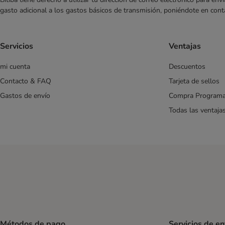
Virbac Veterinary HPM
gasto adicional a los gastos básicos de transmisión, poniéndote en cont
4Vets
Sin cereales
Vegetariana / Vegana
Servicios
Ventajas
Monoproteica
mi cuenta
Descuentos
Contacto & FAQ
Tarjeta de sellos
Gastos de envío
Compra Program
Todas las ventaja
Métodos de pago
Servicios de e