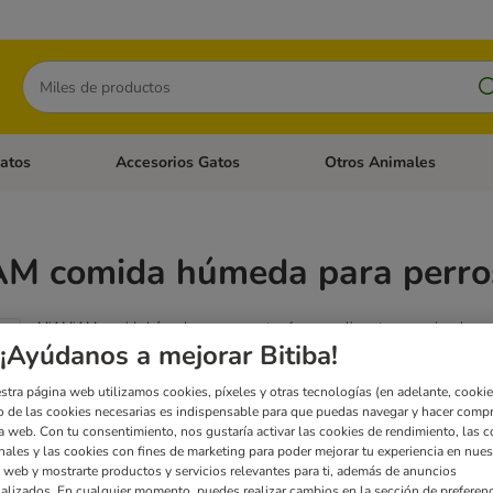
Buscar
atos
Accesorios Gatos
Otros Animales
goria abierto: Accesorios Perros
Menú de categoria abierto: Comida Gatos
Menú de categoria abierto:
M comida húmeda para perro
MjAMjAM comida húmeda para perros te ofrece un alimento excepcional para t
carne, deliciosos menús variados sin gluten ni cereales.
¡Ayúdanos a mejorar Bitiba!
stra página web utilizamos cookies, píxeles y otras tecnologías (en adelante, cookies
 de las cookies necesarias es indispensable para que puedas navegar y hacer comp
a web. Con tu consentimiento, nos gustaría activar las cookies de rendimiento, las c
nales y las cookies con fines de marketing para poder mejorar tu experiencia en nues
 web y mostrarte productos y servicios relevantes para ti, además de anuncios
tados
alizados. En cualquier momento, puedes realizar cambios en la sección de preferenc