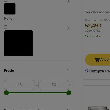
Bozita
(
4
)
Brit
Sin valoraciones
BugBell
Pollo
Burns
Precio normal
55,1
52,49 €
Butcher's
(
4
)
10,94 € / kg
Calibra
49,34 €
Crave
Disugual
Doggy Dog
Dog´s Love
Añadir
Dolina Noteci
Vacuno y ternera
Encore
Precio
Eukanuba
Fleischeslust
―
€
Forza 10
Friskies
GranataPet
Greenwoods