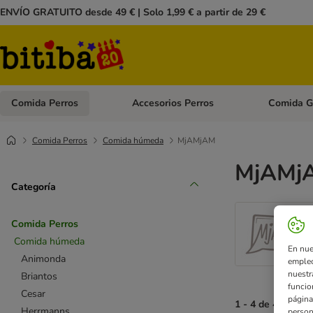
ENVÍO GRATUITO desde 49 € | Solo 1,99 € a partir de 29 €
Comida Perros
Accesorios Perros
Comida G
Menú de categoria abierto: Comida Perros
Menú de cate
Comida Perros
Comida húmeda
MjAMjAM
MjAMjA
Categoría
Comida Perros
Comida húmeda
En nue
Animonda
empleo
nuestr
Briantos
funcio
Cesar
página
1 - 4 de 4 Resul
Herrmanns
person