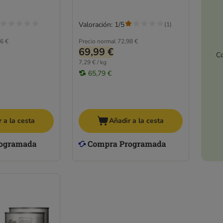
Valoración: 1/5
(
1
)
6 €
Precio normal
72,98 €
69,99 €
Co
7,29 € / kg
65,79 €
 a la cesta
Añadir a la cesta