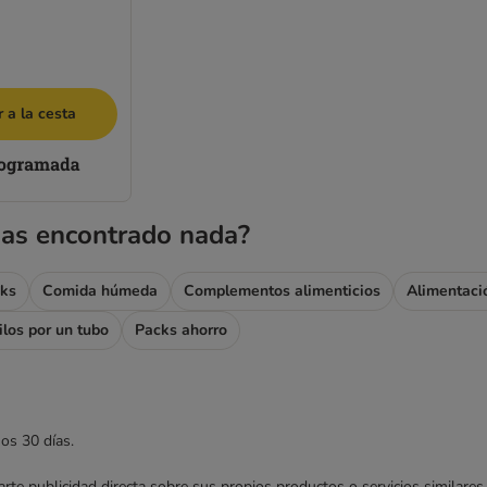
 a la cesta
as encontrado nada?
ks
Comida húmeda
Complementos alimenticios
Alimentaci
ilos por un tubo
Packs ahorro
mos 30 días.
nviarte publicidad directa sobre sus propios productos o servicios similar