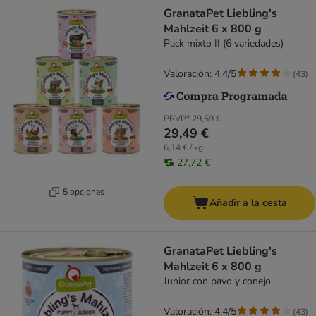
GranataPet Liebling's
Mahlzeit 6 x 800 g
Pack mixto II (6 variedades)
Valoración: 4.4/5
(
43
)
PRVP*
29,59 €
29,49 €
6,14 € / kg
27,72 €
5 opciones
Añadir a la cesta
GranataPet Liebling's
Mahlzeit 6 x 800 g
Junior con pavo y conejo
Valoración: 4.4/5
(
43
)