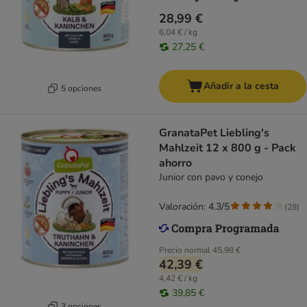
28,99 €
6,04 € / kg
27,25 €
Añadir a la cesta
5 opciones
GranataPet Liebling's
Mahlzeit 12 x 800 g - Pack
ahorro
Junior con pavo y conejo
Valoración: 4.3/5
(
28
)
Precio normal
45,98 €
42,39 €
4,42 € / kg
39,85 €
3 opciones