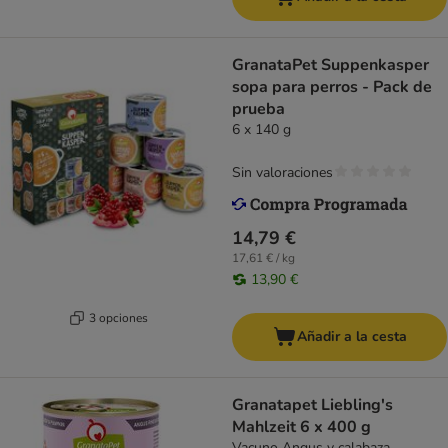
GranataPet Suppenkasper
sopa para perros - Pack de
prueba
6 x 140 g
Sin valoraciones
14,79 €
17,61 € / kg
13,90 €
3 opciones
Añadir a la cesta
Granatapet Liebling's
Mahlzeit 6 x 400 g
Vacuno Angus y calabaza