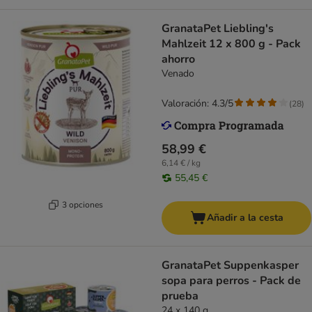
GranataPet Liebling's
Mahlzeit 12 x 800 g - Pack
ahorro
Venado
Valoración: 4.3/5
(
28
)
58,99 €
6,14 € / kg
55,45 €
3 opciones
Añadir a la cesta
GranataPet Suppenkasper
sopa para perros - Pack de
prueba
24 x 140 g