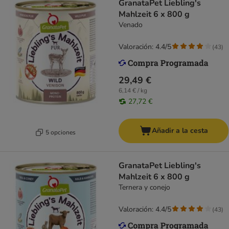
GranataPet Liebling's
Mahlzeit 6 x 800 g
Venado
Valoración: 4.4/5
(
43
)
29,49 €
6,14 € / kg
27,72 €
Añadir a la cesta
5 opciones
GranataPet Liebling's
Mahlzeit 6 x 800 g
Ternera y conejo
Valoración: 4.4/5
(
43
)