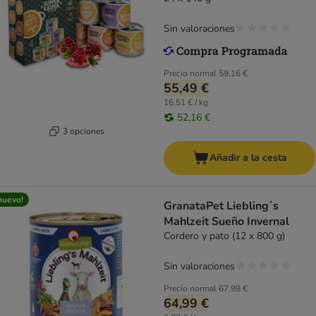
Sin valoraciones
Precio normal
59,16 €
55,49 €
16,51 € / kg
52,16 €
3 opciones
Añadir a la cesta
nuevo!
GranataPet Liebling´s
Mahlzeit Sueño Invernal
Cordero y pato (12 x 800 g)
Sin valoraciones
Precio normal
67,98 €
64,99 €