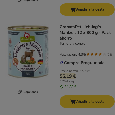
Añadir a la cesta
GranataPet Liebling's
Mahlzeit 12 x 800 g - Pack
ahorro
Ternera y conejo
Valoración: 4.3/5
(
28
)
Precio normal
57,98 €
55,19 €
5,75 € / kg
51,88 €
3 opciones
Añadir a la cesta