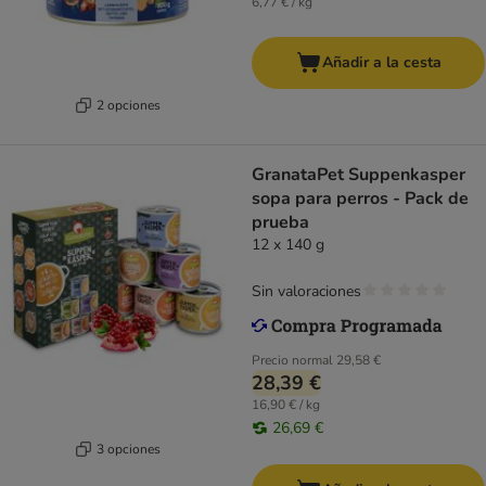
6,77 € / kg
Añadir a la cesta
2 opciones
GranataPet Suppenkasper
sopa para perros - Pack de
prueba
12 x 140 g
Sin valoraciones
Precio normal
29,58 €
28,39 €
16,90 € / kg
26,69 €
3 opciones