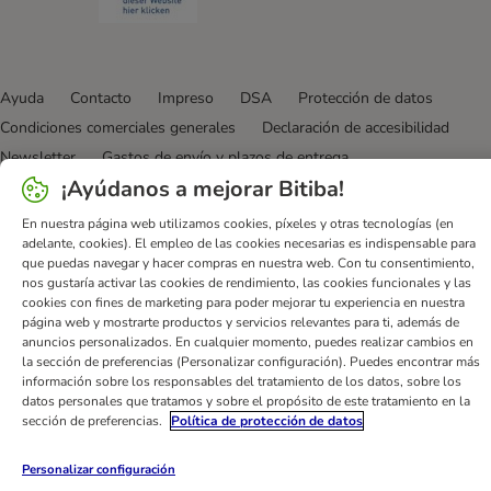
Ayuda
Contacto
Impreso
DSA
Protección de datos
Condiciones comerciales generales
Declaración de accesibilidad
Newsletter
Gastos de envío y plazos de entrega
¡Ayúdanos a mejorar Bitiba!
Formas de pago
Formulario de desistimiento
Programa de fidelización
App bitiba
Programa de afiliados
En nuestra página web utilizamos cookies, píxeles y otras tecnologías (en
adelante, cookies). El empleo de las cookies necesarias es indispensable para
Gestión de residuos
que puedas navegar y hacer compras en nuestra web. Con tu consentimiento,
nos gustaría activar las cookies de rendimiento, las cookies funcionales y las
bitiba GmbH
2026
cookies con fines de marketing para poder mejorar tu experiencia en nuestra
página web y mostrarte productos y servicios relevantes para ti, además de
anuncios personalizados. En cualquier momento, puedes realizar cambios en
la sección de preferencias (Personalizar configuración). Puedes encontrar más
información sobre los responsables del tratamiento de los datos, sobre los
datos personales que tratamos y sobre el propósito de este tratamiento en la
sección de preferencias.
Política de protección de datos
Personalizar configuración