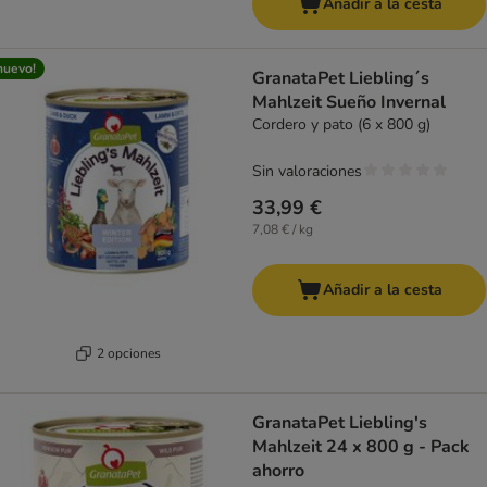
Añadir a la cesta
nuevo!
GranataPet Liebling´s
Mahlzeit Sueño Invernal
Cordero y pato (6 x 800 g)
Sin valoraciones
33,99 €
7,08 € / kg
Añadir a la cesta
2 opciones
GranataPet Liebling's
Mahlzeit 24 x 800 g - Pack
ahorro