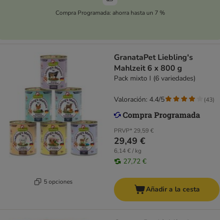
Compra Programada: ahorra hasta un 7 %
GranataPet Liebling's
Mahlzeit 6 x 800 g
Pack mixto I (6 variedades)
Valoración: 4.4/5
(
43
)
PRVP*
29,59 €
29,49 €
6,14 € / kg
27,72 €
5 opciones
Añadir a la cesta