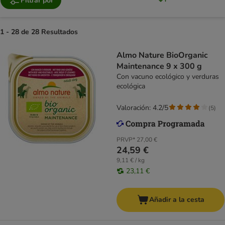
Filtrar por
1 - 28 de 28 Resultados
Almo Nature BioOrganic
Maintenance 9 x 300 g
Con vacuno ecológico y verduras
ecológica
Valoración: 4.2/5
(
5
)
PRVP*
27,00 €
24,59 €
9,11 € / kg
23,11 €
Añadir a la cesta