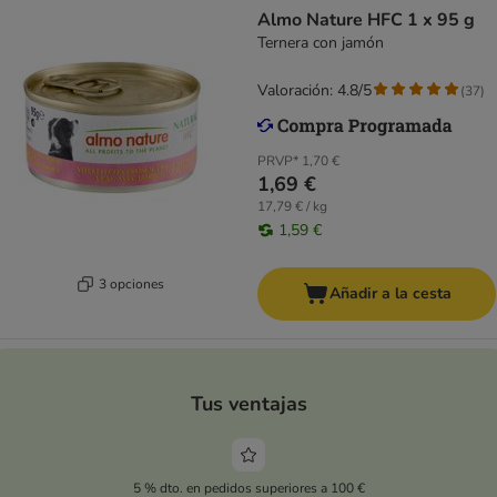
Almo Nature HFC 1 x 95 g
Ternera con jamón
Valoración: 4.8/5
(
37
)
PRVP*
1,70 €
1,69 €
17,79 € / kg
1,59 €
3 opciones
Añadir a la cesta
Tus ventajas
5 % dto. en pedidos superiores a 100 €