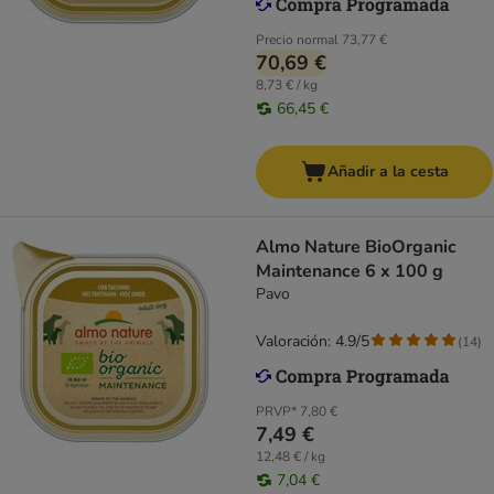
Precio normal
73,77 €
70,69 €
8,73 € / kg
66,45 €
Añadir a la cesta
Almo Nature BioOrganic
Maintenance 6 x 100 g
Pavo
Valoración: 4.9/5
(
14
)
PRVP*
7,80 €
7,49 €
12,48 € / kg
7,04 €