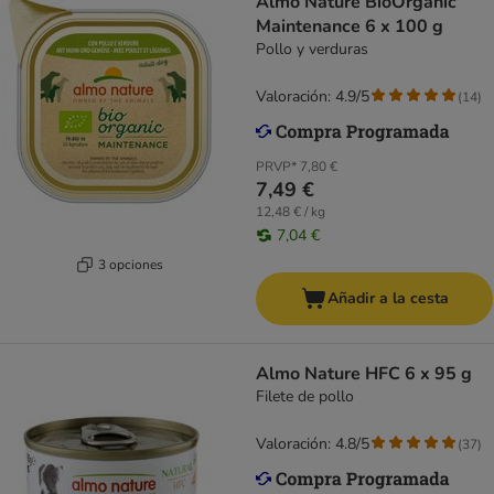
Almo Nature BioOrganic
Maintenance 6 x 100 g
Pollo y verduras
Valoración: 4.9/5
(
14
)
PRVP*
7,80 €
7,49 €
12,48 € / kg
7,04 €
3 opciones
Añadir a la cesta
Almo Nature HFC 6 x 95 g
Filete de pollo
Valoración: 4.8/5
(
37
)