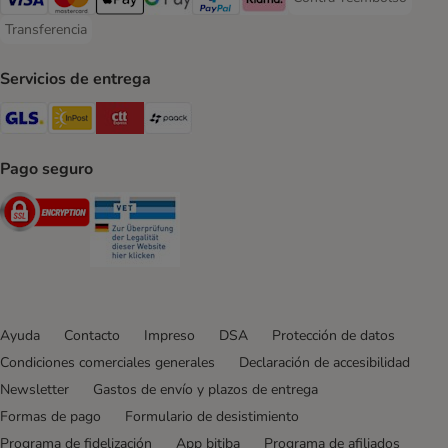
Contra-reembolso Paym
Visa Payment Method
Mastercard Payment Method
Apple Pay Payment Method
Google Pay Payment Method
PayPal Payment Method
Klarna Payment Method
Transferencia
Transferencia Payment Method
Servicios de entrega
GLS Shipping Method
InPost Shipping Method
CTTExpress Shipping Method
paack Shipping Method
Pago seguro
Security
Security
Ayuda
Contacto
Impreso
DSA
Protección de datos
Condiciones comerciales generales
Declaración de accesibilidad
Newsletter
Gastos de envío y plazos de entrega
Formas de pago
Formulario de desistimiento
Programa de fidelización
App bitiba
Programa de afiliados