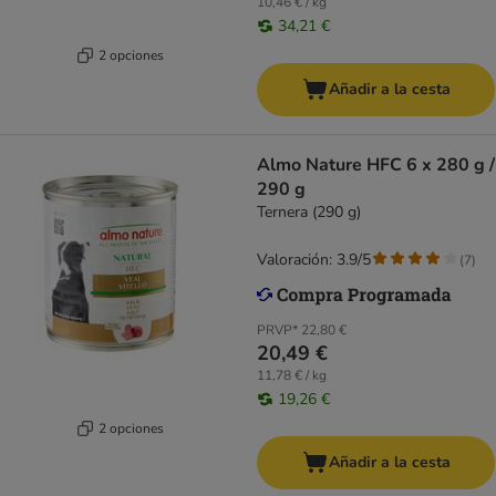
10,46 € / kg
34,21 €
2 opciones
Añadir a la cesta
Almo Nature HFC 6 x 280 g /
290 g
Ternera (290 g)
Valoración: 3.9/5
(
7
)
PRVP*
22,80 €
20,49 €
11,78 € / kg
19,26 €
2 opciones
Añadir a la cesta