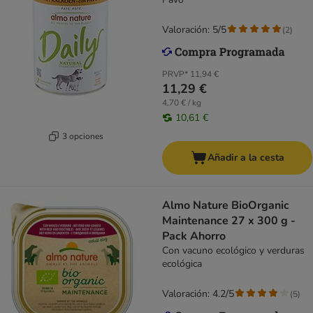
Valoración: 5/5
(
2
)
PRVP*
11,94 €
11,29 €
4,70 € / kg
10,61 €
3 opciones
Añadir a la cesta
Almo Nature BioOrganic
Maintenance 27 x 300 g -
Pack Ahorro
Con vacuno ecológico y verduras
ecológica
Valoración: 4.2/5
(
5
)