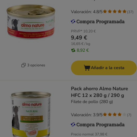
Valoración: 4.8/5
(
37
)
PRVP*
10,20 €
9,49 €
16,65 € / kg
8,92 €
3 opciones
Añadir a la cesta
Pack ahorro Almo Nature
HFC 12 x 280 g / 290 g
Filete de pollo (280 g)
Valoración: 3.9/5
(
7
)
Precio normal
37,98 €