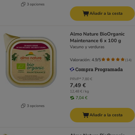
3 opciones
Añadir a la cesta
Almo Nature BioOrganic
Maintenance 6 x 100 g
Vacuno y verduras
Valoración: 4.9/5
(
14
)
PRVP*
7,80 €
7,49 €
12,48 € / kg
7,04 €
3 opciones
Añadir a la cesta