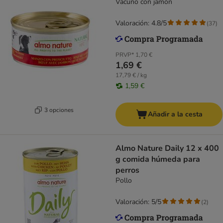
Vacuno con jamón
Valoración: 4.8/5
(
37
)
PRVP*
1,70 €
1,69 €
17,79 € / kg
1,59 €
3 opciones
Añadir a la cesta
Almo Nature Daily 12 x 400
g comida húmeda para
perros
Pollo
Valoración: 5/5
(
2
)