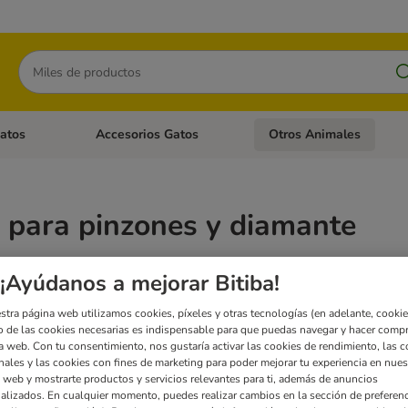
Buscar
atos
Accesorios Gatos
Otros Animales
goria abierto: Accesorios Perros
Menú de categoria abierto: Comida Gatos
Menú de categoria abierto:
 para pinzones y diamante
s
alimentación equilibrada
especialmente adaptada a las necesidades nutricionales
¡Ayúdanos a mejorar Bitiba!
stra página web utilizamos cookies, píxeles y otras tecnologías (en adelante, cookies
tados
 de las cookies necesarias es indispensable para que puedas navegar y hacer comp
a web. Con tu consentimiento, nos gustaría activar las cookies de rendimiento, las c
nales y las cookies con fines de marketing para poder mejorar tu experiencia en nues
 web y mostrarte productos y servicios relevantes para ti, además de anuncios
alizados. En cualquier momento, puedes realizar cambios en la sección de preferenc