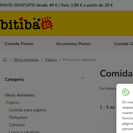
ENVÍO GRATUITO desde 49 € | Solo 1,99 € a partir de 29 €
Comida Perros
Accesorios Perros
Comida G
Menú de categoria abierto: Comida Perros
Menú de cate
Otros Animales
Pájaros
Pinzones y diamante
Comida
Categoría
En bitiba encontrará
Otros Animales
Pájaros
En nue
1 - 5 de 5 Resul
empleo
Comida para pájaros
nuestr
Periquitos
funcio
página
Canarios
person
Loros y cacatúas