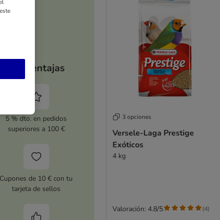
el
este
Tus ventajas
3 opciones
5 % dto. en pedidos
superiores a 100 €
Versele-Laga Prestige
Exóticos
4 kg
Cupones de 10 € con tu
tarjeta de sellos
Valoración: 4.8/5
(
4
)