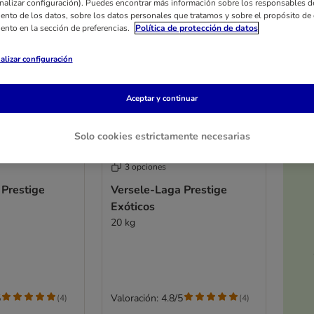
nalizar configuración). Puedes encontrar más información sobre los responsables d
iento de los datos, sobre los datos personales que tratamos y sobre el propósito de 
iento en la sección de preferencias.
Política de protección de datos
alizar configuración
Aceptar y continuar
Solo cookies estrictamente necesarias
3 opciones
 Prestige
Versele-Laga Prestige
Exóticos
20 kg
5
Valoración: 4.8/5
(
4
)
(
4
)