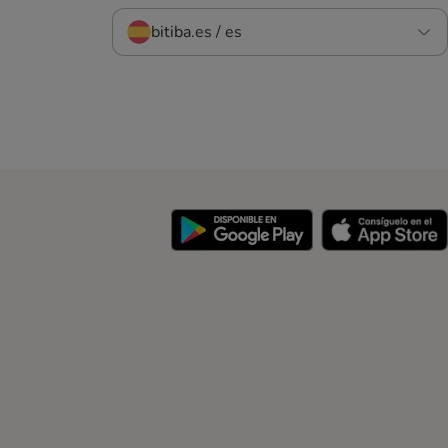
bitiba.es / es
y