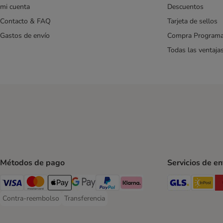
mi cuenta
Descuentos
Contacto & FAQ
Tarjeta de sellos
Gastos de envío
Compra Program
Todas las ventaja
Métodos de pago
Servicios de e
GLS Ship
In
Visa Payment Method
Mastercard Payment Method
Apple Pay Payment Method
Google Pay Payment Method
PayPal Payment Method
Klarna Payment Method
Contra-reembolso
Transferencia
Contra-reembolso Payment Method
Transferencia Payment Method