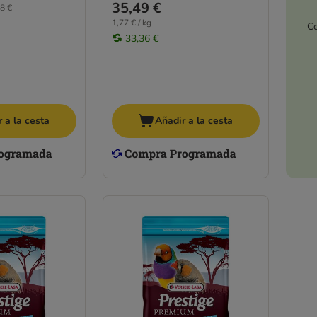
35,49 €
8 €
1,77 € / kg
Co
33,36 €
 a la cesta
Añadir a la cesta