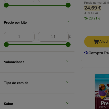
Precio normal
26,9
Versele Laga
24,69 €
Vitakraft
3,09 € / kg
JR Farm
23,21 €
Precio por kilo
Lillebro
―
€
Añadir
Valoraciones
Tipo de comida
Sabor