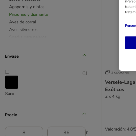
(Perso
Agapornis y ninfas
tratam
tratam
Pinzones y diamante
Aves de corral
Person
Aves silvestres
Snacks para pájaros
Todos los accesorios
Jaulas y pajareras
Envase
Gallineros
Perchas y palos
3 opciones
(
1
)
Cuerdas
Versele-Laga
Juguetes
Exóticos
Columpios
Saco
2 x 4 kg
Andamios
Comederos y bebederos
Lecho
Precio
Arena
Higiene diaria
Valoración: 4.8/
―
€
Nidos