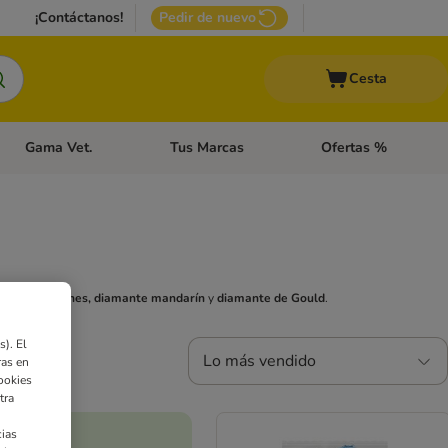
¡Contáctanos!
Pedir de nuevo
Cesta
Gama Vet.
Tus Marcas
Ofertas %
 Accesorios Gatos
Menú de categoria abierto: Otros Animales
Menú de categoria abierto: Gama Vet.
Menú de categoria abie
 de los
pinzones,
diamante mandarín
y
diamante de Gould
.
). El
Lo más vendido
ras en
ookies
tra
ias