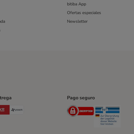
bitiba App
Ofertas especiales
ada
Newsletter
s
ntrega
Pago seguro
ping Method
Post Shipping Method
CTTExpress Shipping Method
paack Shipping Method
Security
Securit