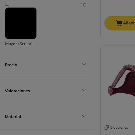
(
10
)
Añadir
muy grande > 45 kg
Mayor (Senior)
Precio
Valoraciones
Material
5 opciones