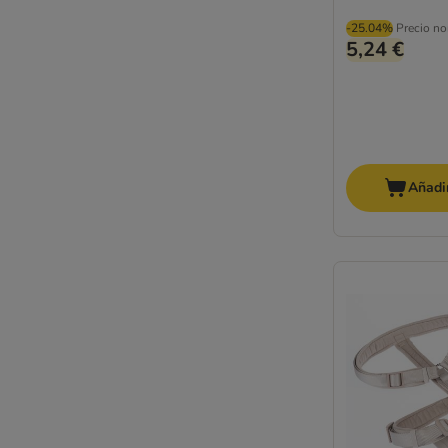
-25.04%
Precio no
5,24 €
Añadir