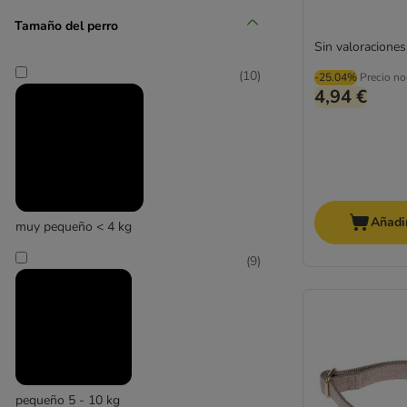
Tamaño del perro
Sin valoraciones
(
10
)
-25.04%
Precio no
4,94 €
Añadir
muy pequeño < 4 kg
(
9
)
pequeño 5 - 10 kg