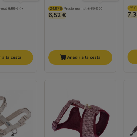
-25.
rmal
6,99 €
-24.97%
Precio normal
8,69 €
7,3
6,52 €
 a la cesta
Añadir a la cesta