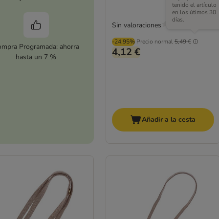
tenido el artículo
en los útimos 30
días.
Sin valoraciones
-24.95%
Precio normal
5,49 €
mpra Programada: ahorra
4,12 €
hasta un 7 %
Añadir a la cesta