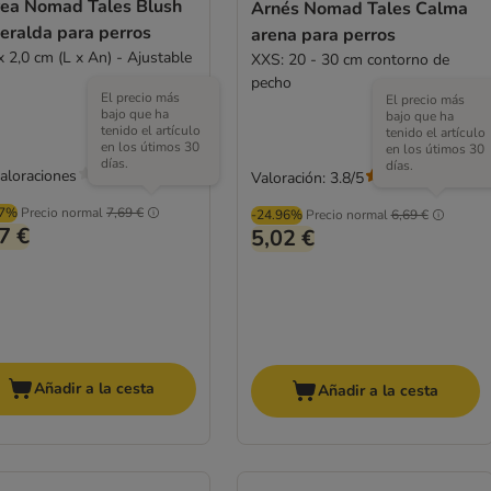
rea Nomad Tales Blush
Arnés Nomad Tales Calma
eralda para perros
arena para perros
x 2,0 cm (L x An) - Ajustable
XXS: 20 - 30 cm contorno de
pecho
El precio más
El precio más
bajo que ha
bajo que ha
tenido el artículo
tenido el artículo
en los útimos 30
en los útimos 30
días.
días.
valoraciones
Valoración: 3.8/5
(
4
)
97%
Precio normal
7,69 €
-24.96%
Precio normal
6,69 €
7 €
5,02 €
Añadir a la cesta
Añadir a la cesta