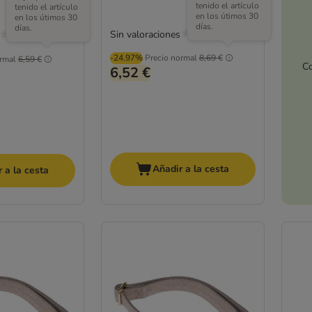
tenido el artículo
tenido el artículo
en los útimos 30
en los útimos 30
días.
días.
Sin valoraciones
-24.97%
Precio normal
8,69 €
rmal
6,59 €
Co
6,52 €
Añadir a la cesta
 a la cesta