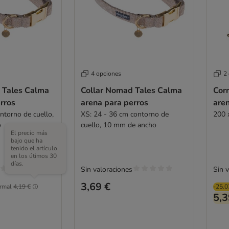
4 opciones
2
 Tales Calma
Collar Nomad Tales Calma
Cor
rros
arena para perros
are
ntorno de cuello,
XS: 24 - 36 cm contorno de
200 
o
cuello, 10 mm de ancho
El precio más
bajo que ha
tenido el artículo
en los útimos 30
días.
Sin valoraciones
Sin 
3,69 €
rmal
4,19 €
-25.
5,3