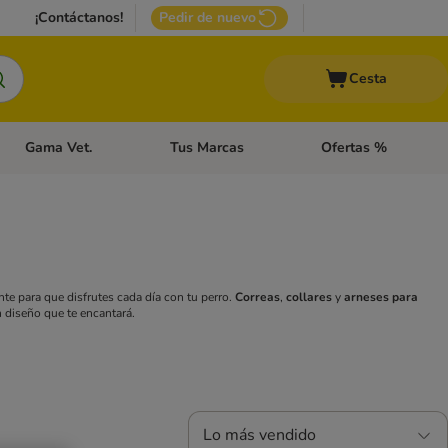
¡Contáctanos!
Pedir de nuevo
Cesta
Gama Vet.
Tus Marcas
Ofertas %
 Accesorios Gatos
Menú de categoria abierto: Otros Animales
Menú de categoria abierto: Gama Vet.
Menú de categoria abie
te para que disfrutes cada día con tu perro.
Correas
,
collares
y
arneses para
 diseño que te encantará.
Lo más vendido