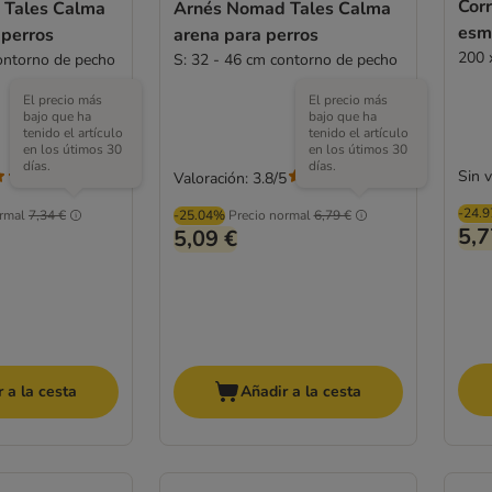
Cor
 Tales Calma
Arnés Nomad Tales Calma
esm
 perros
arena para perros
200 
ontorno de pecho
S: 32 - 46 cm contorno de pecho
El precio más
El precio más
bajo que ha
bajo que ha
tenido el artículo
tenido el artículo
en los útimos 30
en los útimos 30
días.
días.
Sin 
Valoración: 3.8/5
(
1
)
(
4
)
-24.
rmal
7,34 €
-25.04%
Precio normal
6,79 €
5,7
5,09 €
 a la cesta
Añadir a la cesta