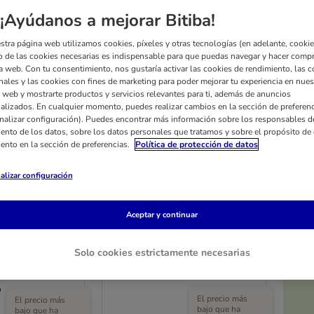
¡Ayúdanos a mejorar Bitiba!
stra página web utilizamos cookies, píxeles y otras tecnologías (en adelante, cookies
 de las cookies necesarias es indispensable para que puedas navegar y hacer comp
a web. Con tu consentimiento, nos gustaría activar las cookies de rendimiento, las c
nales y las cookies con fines de marketing para poder mejorar tu experiencia en nues
 web y mostrarte productos y servicios relevantes para ti, además de anuncios
alizados. En cualquier momento, puedes realizar cambios en la sección de preferenc
nalizar configuración). Puedes encontrar más información sobre los responsables d
iento de los datos, sobre los datos personales que tratamos y sobre el propósito de 
iento en la sección de preferencias.
Política de protección de datos
alizar configuración
Aceptar y continuar
Correa Nomad Tales Calma
 Tales Calma
Solo cookies estrictamente necesarias
burdeos para perros
rros
200 x 2,0 cm (L x An) - Ajustable
ntorno de cuello,
o
El precio más
El precio más
bajo que ha
bajo que ha