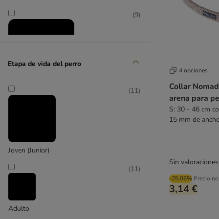
(
9
)
Etapa de vida del perro
4 opciones
Collar Nomad
(
11
)
mediano 11 - 25 kg
arena para pe
S: 30 - 46 cm co
(
6
)
15 mm de anch
Joven (Junior)
Sin valoraciones
(
11
)
-25.06%
Precio no
grande 26 - 45 kg
3,14 €
(
1
)
Adulto