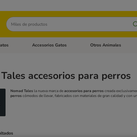
Buscar
atos
Accesorios Gatos
Otros Animales
goria abierto: Accesorios Perros
Menú de categoria abierto: Comida Gatos
Menú de categoria abierto:
ales accesorios para perros
Nomad Tales
la nueva marca de
accesorios para perros
creada exclusivamen
perros
cómodos de llevar, fabricados con materiales de gran calidad y con un
ultados