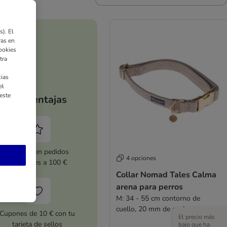
). El
ras en
ookies
tra
ias
el
este
Tus ventajas
5 % dto. en pedidos
4 opciones
superiores a 100 €
Collar Nomad Tales Calma
arena para perros
M: 34 - 55 cm contorno de
cuello, 20 mm de ancho
Cupones de 10 € con tu
El precio más
tarjeta de sellos
bajo que ha