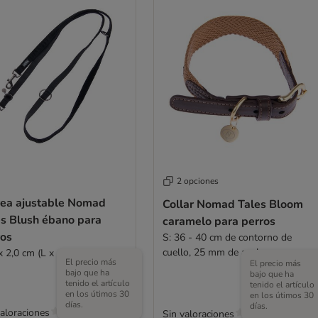
2 opciones
rea ajustable Nomad
Collar Nomad Tales Bloom
es Blush ébano para
caramelo para perros
ros
S: 36 - 40 cm de contorno de
cuello, 25 mm de ancho
x 2,0 cm (L x An) - Ajustable
El precio más
El precio más
bajo que ha
bajo que ha
tenido el artículo
tenido el artículo
en los útimos 30
en los útimos 30
días.
días.
valoraciones
Sin valoraciones