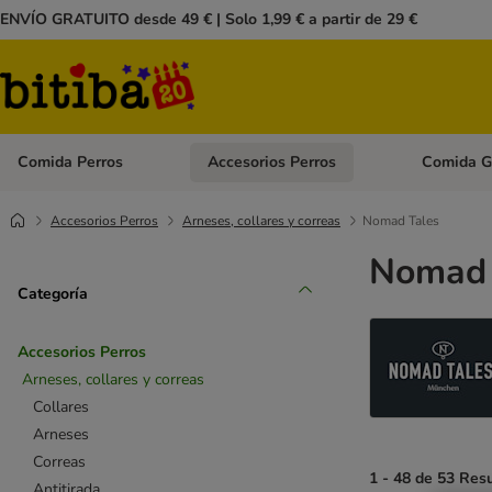
ENVÍO GRATUITO desde 49 € | Solo 1,99 € a partir de 29 €
Comida Perros
Accesorios Perros
Comida G
Menú de categoria abierto: Comida Perros
Menú de cate
Accesorios Perros
Arneses, collares y correas
Nomad Tales
Nomad T
Categoría
Accesorios Perros
Arneses, collares y correas
Collares
Arneses
Correas
1 - 48 de 53 Res
Antitirada