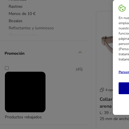
Rastreo
Menos de 10 €
En nue
Bozales
empleo
Reflectantes y luminosos
nuestr
funcio
Otros accesorios
página
Julius K9
person
(Perso
Flexi
Promoción
tratam
Ruffwear
tratam
Heim
(
45
)
HUNTER
Person
Trixie
Halti
4 opciones
NEEWA
Collar Nomad
Max & Molly
arena para pe
Curli
L: 39 - 64 cm co
Nomad Tales
Productos rebajados
25 mm de anch
TIAKI