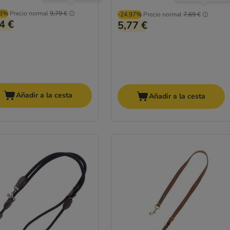
03%
Precio normal
9,79 €
-24.97%
Precio normal
7,69 €
4 €
5,77 €
Añadir a la cesta
Añadir a la cesta