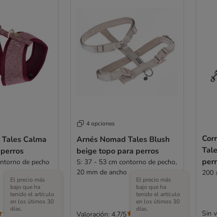
4 opciones
Cor
 Tales Calma
Arnés Nomad Tales Blush
Tal
 perros
beige topo para perros
per
ontorno de pecho
S: 37 - 53 cm contorno de pecho,
20 mm de ancho
200 
El precio más
El precio más
bajo que ha
bajo que ha
tenido el artículo
tenido el artículo
en los útimos 30
en los útimos 30
días.
días.
Sin 
Valoración: 4.7/5
(
1
)
(
3
)