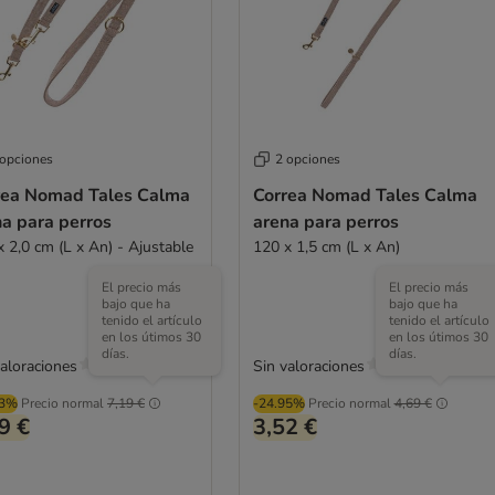
 opciones
2 opciones
rea Nomad Tales Calma
Correa Nomad Tales Calma
na para perros
arena para perros
x 2,0 cm (L x An) - Ajustable
120 x 1,5 cm (L x An)
El precio más
El precio más
bajo que ha
bajo que ha
tenido el artículo
tenido el artículo
en los útimos 30
en los útimos 30
días.
días.
valoraciones
Sin valoraciones
03%
Precio normal
7,19 €
-24.95%
Precio normal
4,69 €
9 €
3,52 €