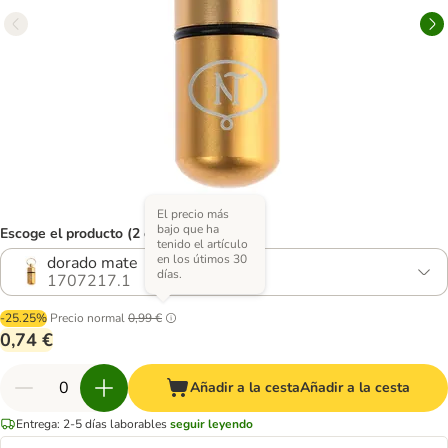
El precio más
bajo que ha
Escoge el producto (2 opciones)
tenido el artículo
en los útimos 30
dorado mate
días.
1707217.1
-25.25%
Precio normal
0,99 €
0,74 €
Añadir a la cesta
Añadir a la cesta
Entrega: 2-5 días laborables
seguir leyendo