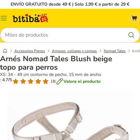
ENVÍO GRATUITO desde 49 € | Solo 1,99 € a partir de 29 €
Menú
Buscar
Accesorios Perros
Arneses, collares y correas
Nomad Tales
Arné
Arnés Nomad Tales Blush beige
topo para perros
XS: 34 - 49 cm contorno de pecho, 15 mm de ancho
: 4.7/5
Valora el producto
(
3
)