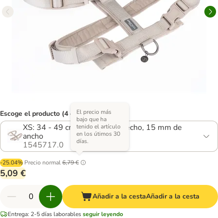
El precio más
Escoge el producto (4 opciones)
bajo que ha
XS: 34 - 49 cm contorno de pecho, 15 mm de
tenido el artículo
en los útimos 30
ancho
días.
1545717.0
-25.04%
Precio normal
6,79 €
5,09 €
Añadir a la cesta
Añadir a la cesta
Entrega: 2-5 días laborables
seguir leyendo