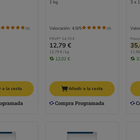
1 kg
3 x 
5
Valoración: 4.9/5
Valor
(
9
)
(
9
)
PRVP*
14,70 €
Preci
12,79 €
35,
12,79 € / kg
11,96
12,02 €
3
 a la cesta
Añadir a la cesta