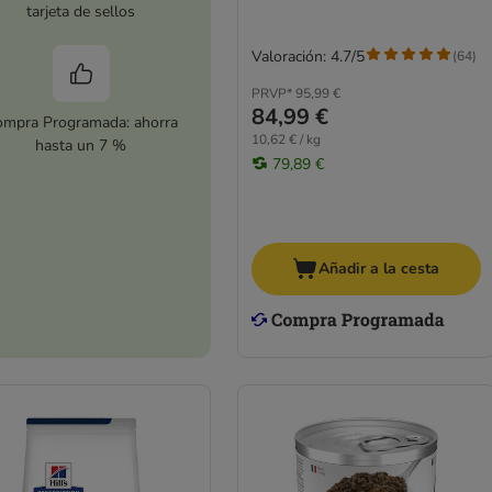
tarjeta de sellos
Valoración: 4.7/5
(
64
)
PRVP*
95,99 €
84,99 €
mpra Programada: ahorra
10,62 € / kg
hasta un 7 %
79,89 €
Añadir a la cesta