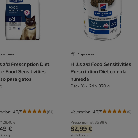
 opciones
2 opciones
's z/d Prescription Diet
Hill's z/d Food Sensitivities
ne Food Sensitivities
Prescription Diet comida
nso para gatos
húmeda
kg
Pack % - 24 x 370 g
ación: 4.7/5
Valoración: 4.7/5
(
64
)
(
9
)
*
28,40 €
Precio normal
85,98 €
49 €
82,99 €
 € / kg
9,35 € / kg