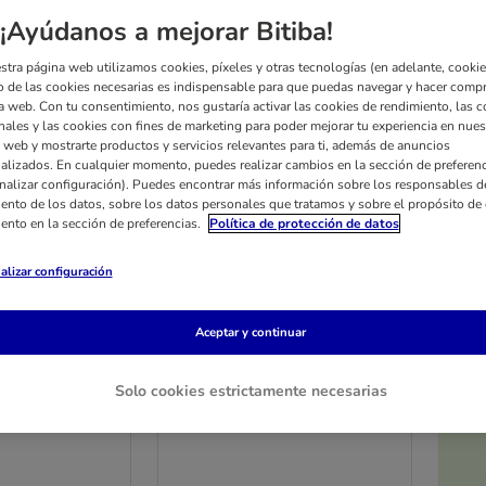
¡Ayúdanos a mejorar Bitiba!
stra página web utilizamos cookies, píxeles y otras tecnologías (en adelante, cookies
 de las cookies necesarias es indispensable para que puedas navegar y hacer comp
a web. Con tu consentimiento, nos gustaría activar las cookies de rendimiento, las c
nales y las cookies con fines de marketing para poder mejorar tu experiencia en nues
 web y mostrarte productos y servicios relevantes para ti, además de anuncios
alizados. En cualquier momento, puedes realizar cambios en la sección de preferenc
nalizar configuración). Puedes encontrar más información sobre los responsables d
iento de los datos, sobre los datos personales que tratamos y sobre el propósito de 
iento en la sección de preferencias.
Política de protección de datos
alizar configuración
Aceptar y continuar
4 opciones
scription Diet
Hill's Prescription Diet z/d
Solo cookies estrictamente necesarias
nsitivities
Food Sensitivities
atos
10 kg