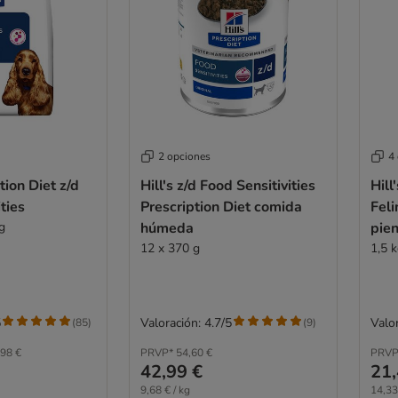
2 opciones
4
ption Diet z/d
Hill's z/d Food Sensitivities
Hill
ties
Prescription Diet comida
Feli
g
húmeda
pie
12 x 370 g
1,5 
5
Valoración: 4.7/5
Valor
(
85
)
(
9
)
98 €
PRVP*
54,60 €
PRVP
42,99 €
21,
9,68 € / kg
14,33