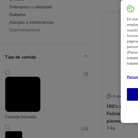
Sobrepeso y obesidad
Diabetes
En nue
Alergias e intolerancias
empleo
Gastrointestinal
nuestr
funcio
Hepático
página
Articulaciones
person
(Perso
Dental
Tipo de comida
tratam
Recuperación
tratam
Pienso
(
3
)
Latas
Person
Renal
Urinary
4 opciones
Sobrepeso y obesidad
Hill's z/d Pre
Alergias e intolerancias
Feline Food Se
Gastrointestinal
Comida húmeda
pienso para g
Diabetes
3 kg
(
16
)
Tiroides
Dental