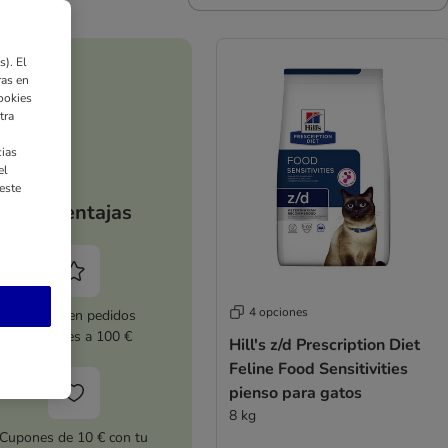
). El
ras en
ookies
tra
ias
el
este
Tus ventajas
4 opciones
5 % dto. en pedidos
superiores a 100 €
Hill's z/d Prescription Diet
Feline Food Sensitivities
pienso para gatos
8 kg
Cupones de 10 € con tu