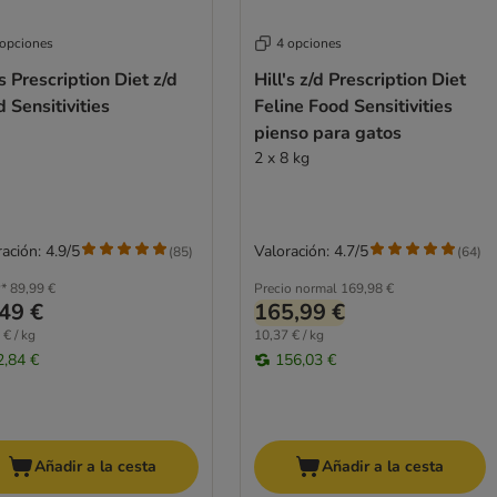
 opciones
4 opciones
's Prescription Diet z/d
Hill's z/d Prescription Diet
 Sensitivities
Feline Food Sensitivities
pienso para gatos
2 x 8 kg
ación: 4.9/5
Valoración: 4.7/5
(
85
)
(
64
)
*
89,99 €
Precio normal
169,98 €
49 €
165,99 €
 € / kg
10,37 € / kg
2,84 €
156,03 €
Añadir a la cesta
Añadir a la cesta