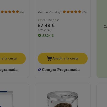
5
Valoración: 4.9/5
(
64
)
(
85
)
PRVP*
104,10 €
87,49 €
Co
8,75 € / kg
82,24 €
 a la cesta
Añadir a la cesta