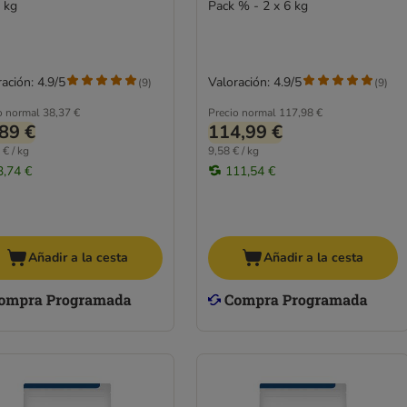
1 kg
Pack % - 2 x 6 kg
ación: 4.9/5
Valoración: 4.9/5
(
9
)
(
9
)
o normal
38,37 €
Precio normal
117,98 €
89 €
114,99 €
 € / kg
9,58 € / kg
3,74 €
111,54 €
Añadir a la cesta
Añadir a la cesta