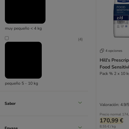
z/d - Food Sensitivities
muy pequeño < 4 kg
(
4
)
4 opciones
Hill's Prescri
Food Sensitivi
Pack % 2 x 10 k
pequeño 5 - 10 kg
Sabor
Valoración: 4.9/
Precio normal
174,
170,99 €
8,55 € / kg
Envase