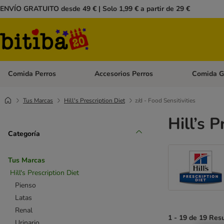
ENVÍO GRATUITO desde 49 € | Solo 1,99 € a partir de 29 €
Comida Perros
Accesorios Perros
Comida G
Menú de categoria abierto: Comida Perros
Menú de cate
Tus Marcas
Hill's Prescription Diet
z/d - Food Sensitivities
Hill’s P
Categoría
Tus Marcas
Hill's Prescription Diet
Pienso
Latas
Renal
1 - 19 de 19 Res
Urinario