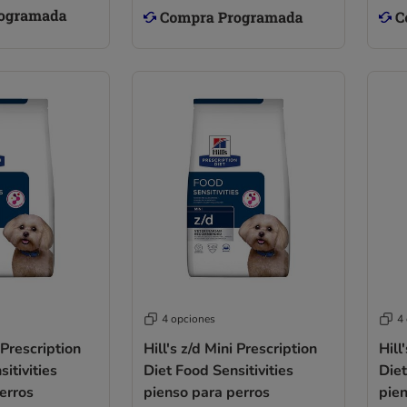
4 opciones
4
i Prescription
Hill's z/d Mini Prescription
Hill
itivities
Diet Food Sensitivities
Diet
erros
pienso para perros
pien