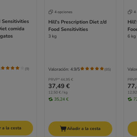
4 opciones
4
 Sensitivities
Hill's Prescription Diet z/d
Hill
Diet comida
Food Sensitivities
Food
gatos
3 kg
6 kg
5
(
9
)
Valoración: 4.9/5
Valor
(
85
)
PRVP*
44,95 €
PRVP
37,49 €
77,
12,50 € / kg
12,92
35,24 €
7
 a la cesta
Añadir a la cesta