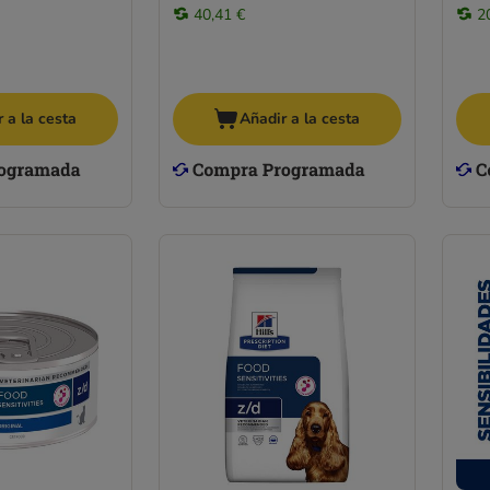
40,41 €
2
 a la cesta
Añadir a la cesta