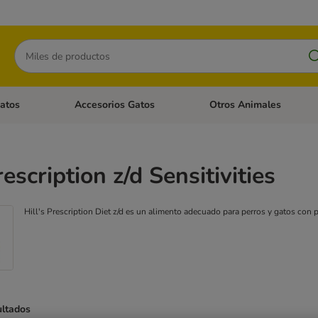
Buscar
atos
Accesorios Gatos
Otros Animales
goria abierto: Accesorios Perros
Menú de categoria abierto: Comida Gatos
Menú de categoria abierto:
rescription z/d Sensitivities
Hill's Prescription Diet z/d es un alimento adecuado para perros y gatos con
ultados