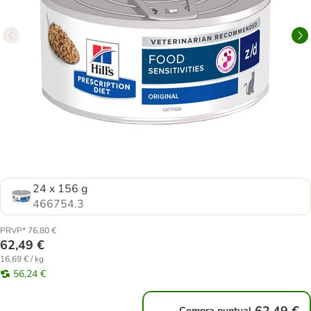
24 x 156 g
466754.3
PRVP* 76,80 €
62,49 €
16,69 € / kg
56,24 €
Compra puntual