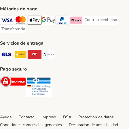
Métodos de pago
Contra-reembolso
Contra-reembolso Paym
Visa Payment Method
Mastercard Payment Method
Apple Pay Payment Method
Google Pay Payment Method
PayPal Payment Method
Klarna Payment Method
Transferencia
Transferencia Payment Method
Servicios de entrega
GLS Shipping Method
InPost Shipping Method
CTTExpress Shipping Method
paack Shipping Method
Pago seguro
Security
Security
Ayuda
Contacto
Impreso
DSA
Protección de datos
Condiciones comerciales generales
Declaración de accesibilidad