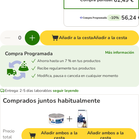
62,49 €
56,24 
-10%
Añadir a la cesta
Añadir a la cesta
Más información
Compra Programada
Ahorra hasta un 7 % en tus productos
Recibe regularmente tus productos
Modifica, pausa o cancela en cualquier momento
Entrega: 2-5 días laborables
seguir leyendo
Comprados juntos habitualmente
Precio
Añadir ambos a la
Añadir ambos a la
total
cesta
cesta