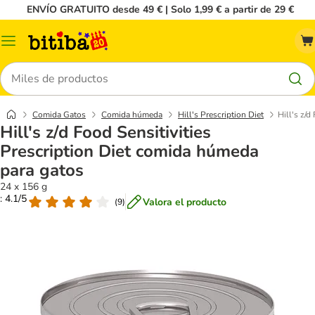
ENVÍO GRATUITO desde 49 € | Solo 1,99 € a partir de 29 €
Menú
Buscar
Comida Gatos
Comida húmeda
Hill's Prescription Diet
Hill's z/
Hill's z/d Food Sensitivities
Prescription Diet comida húmeda
para gatos
24 x 156 g
: 4.1/5
Valora el producto
(
9
)