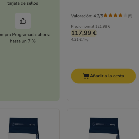
tarjeta de sellos
Valoración: 4.2/5
(
5
)
Precio normal
121,98 €
117,99 €
mpra Programada: ahorra
4,21 € / kg
hasta un 7 %
Añadir a la cesta