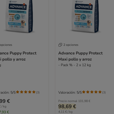
 opciones
2 opciones
ance Puppy Protect
Advance Puppy Protect
 pollo y arroz
Maxi pollo y arroz
g
- Pack % - 2 x 12 kg
ación: 5/5
Valoración: 5/5
(
3
)
(
3
)
99 €
Precio normal
101,98 €
98,69 €
 / kg
7,93 €
4,11 € / kg