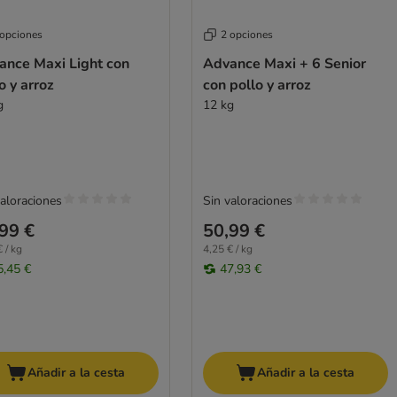
 opciones
2 opciones
ance Maxi Light con
Advance Maxi + 6 Senior
o y arroz
con pollo y arroz
g
12 kg
valoraciones
Sin valoraciones
99 €
50,99 €
 / kg
4,25 € / kg
5,45 €
47,93 €
Añadir a la cesta
Añadir a la cesta