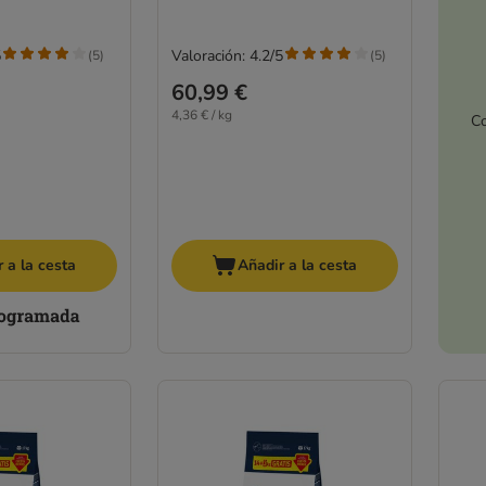
5
Valoración: 4.2/5
(
5
)
(
5
)
60,99 €
4,36 € / kg
Co
 a la cesta
Añadir a la cesta