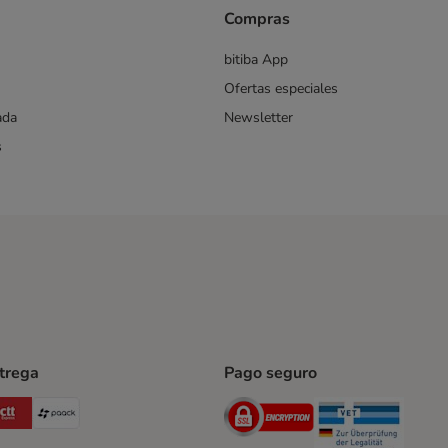
Compras
bitiba App
Ofertas especiales
ada
Newsletter
s
ntrega
Pago seguro
ping Method
Post Shipping Method
CTTExpress Shipping Method
paack Shipping Method
Security
Securit