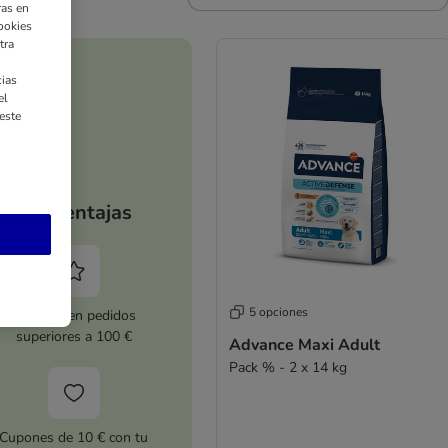
ras en
ookies
tra
ias
el
este
Tus ventajas
5 opciones
5 % dto. en pedidos
superiores a 100 €
Advance Maxi Adult
Pack % - 2 x 14 kg
Cupones de 10 € con tu