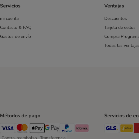
Servicios
Ventajas
mi cuenta
Descuentos
Contacto & FAQ
Tarjeta de sellos
Gastos de envío
Compra Program
Todas las ventaja
Métodos de pago
Servicios de e
GLS Ship
In
Visa Payment Method
Mastercard Payment Method
Apple Pay Payment Method
Google Pay Payment Method
PayPal Payment Method
Klarna Payment Method
Contra-reembolso
Transferencia