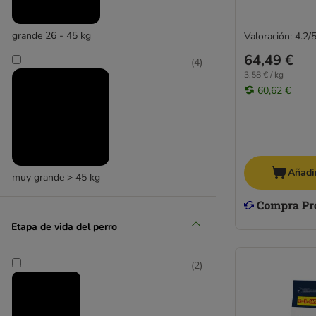
Obesity
Renal
grande 26 - 45 kg
Valoración: 4.2/
Urinary
64,49 €
(
4
)
3,58 € / kg
60,62 €
Añadir
muy grande > 45 kg
Etapa de vida del perro
(
2
)