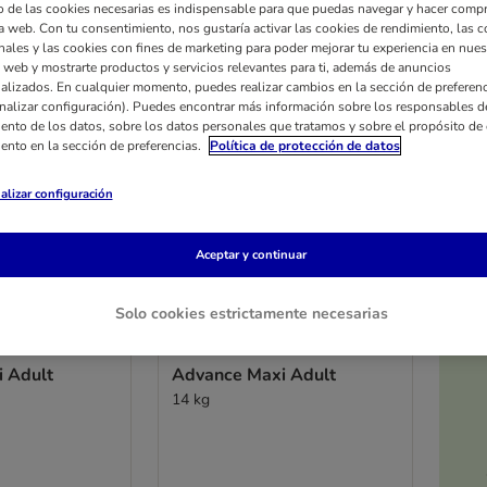
 de las cookies necesarias es indispensable para que puedas navegar y hacer comp
a web. Con tu consentimiento, nos gustaría activar las cookies de rendimiento, las c
nales y las cookies con fines de marketing para poder mejorar tu experiencia en nues
 web y mostrarte productos y servicios relevantes para ti, además de anuncios
alizados. En cualquier momento, puedes realizar cambios en la sección de preferenc
nalizar configuración). Puedes encontrar más información sobre los responsables d
iento de los datos, sobre los datos personales que tratamos y sobre el propósito de 
iento en la sección de preferencias.
Política de protección de datos
alizar configuración
Aceptar y continuar
Solo cookies estrictamente necesarias
5 opciones
 Adult
Advance Maxi Adult
14 kg