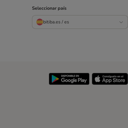
Seleccionar país
bitiba.es / es
y