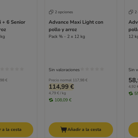
2 opciones
2
 + 6 Senior
Advance Maxi Light con
Adv
roz
pollo y arroz
poll
 kg
Pack % - 2 x 12 kg
12 k
Sin valoraciones
Sin 
58,
98 €
Precio normal
117,98 €
114,99 €
4,92 €
4,79 € / kg
5
108,09 €
 a la cesta
Añadir a la cesta