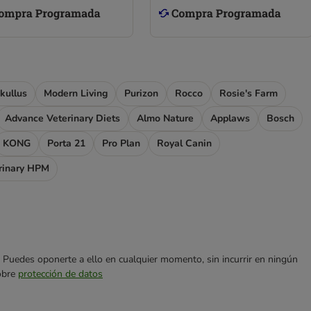
kullus
Modern Living
Purizon
Rocco
Rosie's Farm
Advance Veterinary Diets
Almo Nature
Applaws
Bosch
KONG
Porta 21
Pro Plan
Royal Canin
rinary HPM
es. Puedes oponerte a ello en cualquier momento, sin incurrir en ningún
sobre
protección de datos