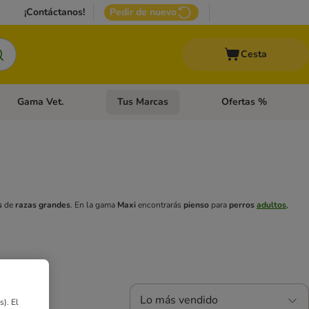
¡Contáctanos!
Pedir de nuevo
Cesta
Gama Vet.
Tus Marcas
Ofertas %
 Accesorios Gatos
Menú de categoria abierto: Otros Animales
Menú de categoria abierto: Gama Vet.
Menú de categoria abie
s
de
razas grandes
. En la gama
Maxi
encontrarás
pienso
para
perros
adultos
,
Lo más vendido
). El