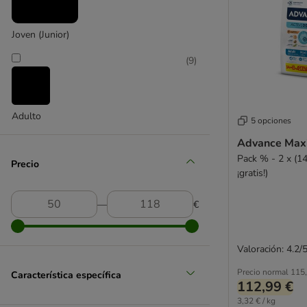
Joven (Junior)
(
9
)
Adulto
5 opciones
Advance Maxi
Pack % - 2 x (14
Precio
¡gratis!)
―
€
Valoración: 4.2/
Precio normal
115,
Característica específica
112,99 €
3,32 € / kg