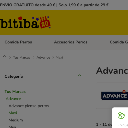
ENVÍO GRATUITO desde 49 € | Solo 1,99 € a partir de 29 €
Comida Perros
Accesorios Perros
Comida G
Menú de categoria abierto: Comida Perros
Menú de cate
Tus Marcas
Advance
Maxi
Advanc
Categoría
Tus Marcas
Advance
Advance pienso perros
Maxi
Medium
1 - 11 de 11 Res
En nue
Mini