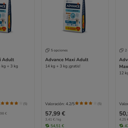
5 opciones
2
 Adult
Advance Maxi Adult
Adv
 kg + 3 kg
14 kg + 3 kg ¡gratis!
Maxi
12 k
5
Valoración: 4.2/5
Valor
(
5
)
(
5
)
57,99 €
50,
98 €
3,41 € / kg
4,25 €
54,51 €
4