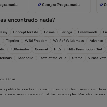
as encontrado nada?
tessy
Concept for Life
Cosma
Feringa
Greenwoods
Lu
I
Tigerino
Wild Freedom
Wolf of Wilderness
Advance
elix
FURminator
Gourmet
Hill's
Hill's Prescription Diet
terinary
Sanabelle
Taste of the Wild
Ultima
Virbac Vete
mos 30 días.
nviarte publicidad directa sobre sus propios productos o servicios similar
acto con el servicio de atención al cliente de zooplus. Más información 