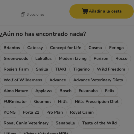
Añadir a la cesta
3 opciones
¿Aún no has encontrado nada?
Briantos
Catessy
Concept for Life
Cosma
Feringa
Greenwoods
Lukullus
Modern Living
Purizon
Rocco
Rosie's Farm
Smilla
TIAKI
Tigerino
Wild Freedom
Wolf of Wilderness
Advance
Advance Veterinary Diets
Almo Nature
Applaws
Bosch
Eukanuba
Felix
FURminator
Gourmet
Hill's
Hill's Prescription Diet
KONG
Porta 21
Pro Plan
Royal Canin
Royal Canin Veterinary
Sanabelle
Taste of the Wild
Ultima
Virbac Veterinary HPM