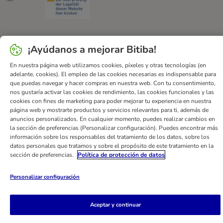
¡Ayúdanos a mejorar Bitiba!
Ayuda
Contacto
Impreso
DSA
Protección de datos
En nuestra página web utilizamos cookies, píxeles y otras tecnologías (en
Condiciones comerciales generales
Declaración de accesibilidad
adelante, cookies). El empleo de las cookies necesarias es indispensable para
Newsletter
Gastos de envío y plazos de entrega
que puedas navegar y hacer compras en nuestra web. Con tu consentimiento,
nos gustaría activar las cookies de rendimiento, las cookies funcionales y las
Formas de pago
Formulario de desistimiento
cookies con fines de marketing para poder mejorar tu experiencia en nuestra
Programa de fidelización
App bitiba
Programa de afiliados
página web y mostrarte productos y servicios relevantes para ti, además de
anuncios personalizados. En cualquier momento, puedes realizar cambios en
Gestión de residuos
la sección de preferencias (Personalizar configuración). Puedes encontrar más
información sobre los responsables del tratamiento de los datos, sobre los
bitiba GmbH
2026
datos personales que tratamos y sobre el propósito de este tratamiento en la
sección de preferencias.
Política de protección de datos
Personalizar configuración
Aceptar y continuar