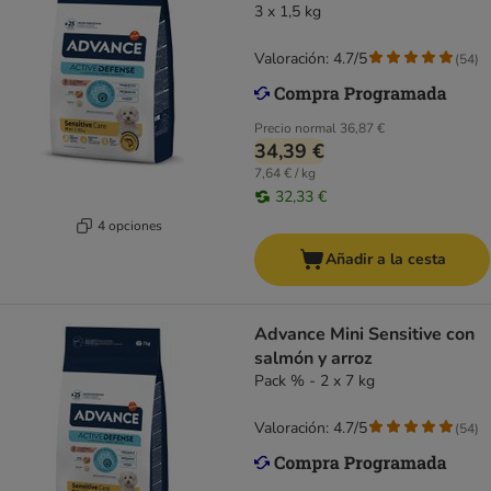
3 x 1,5 kg
Valoración: 4.7/5
(
54
)
Precio normal
36,87 €
34,39 €
7,64 € / kg
32,33 €
4 opciones
Añadir a la cesta
Advance Mini Sensitive con
salmón y arroz
Pack % - 2 x 7 kg
Valoración: 4.7/5
(
54
)