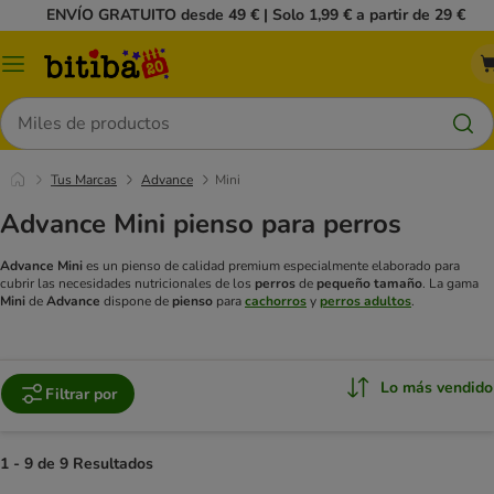
ENVÍO GRATUITO desde 49 € | Solo 1,99 € a partir de 29 €
Menú
Buscar
Tus Marcas
Advance
Mini
Advance Mini pienso para perros
Advance Mini
es un pienso de calidad premium especialmente elaborado para
cubrir las necesidades nutricionales de los
perros
de
pequeño tamaño
. La gama
Mini
de
Advance
dispone de
pienso
para
cachorros
y
perros adultos
.
Lo más vendido
Filtrar por
1 - 9 de 9 Resultados