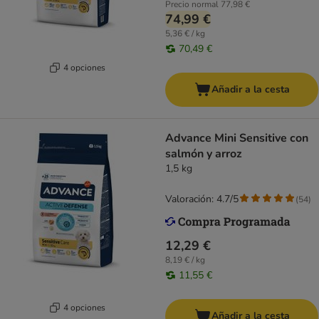
Precio normal
77,98 €
74,99 €
5,36 € / kg
70,49 €
4 opciones
Añadir a la cesta
Advance Mini Sensitive con
salmón y arroz
1,5 kg
Valoración: 4.7/5
(
54
)
12,29 €
8,19 € / kg
11,55 €
4 opciones
Añadir a la cesta